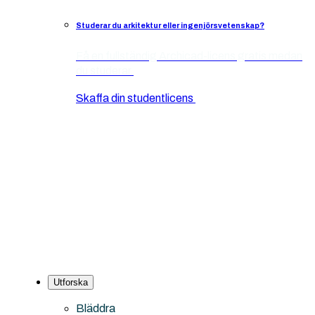
Studerar du arkitektur eller ingenjörsvetenskap?
Få en fullständig Archicad-licens gratis medan
du studerar.
Skaffa din studentlicens
Utforska
Bläddra