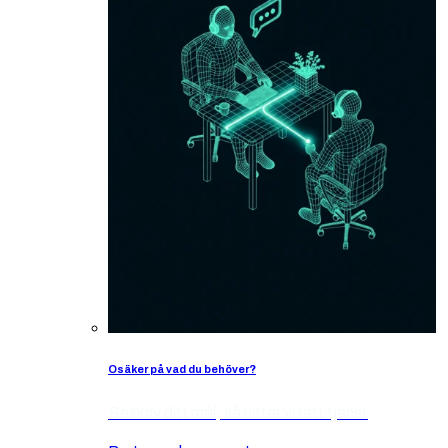
Osäker på vad du behöver?
Beskriv ditt mål, så hittar vi rätt tjänst