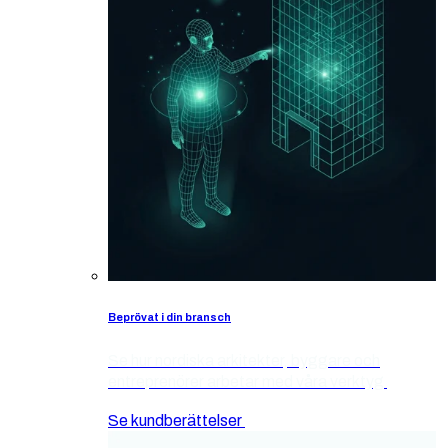
Beprövat i din bransch
Se hur nordiska arkitekter, byggare och
entreprenörer arbetar med våra verktyg
Se kundberättelser