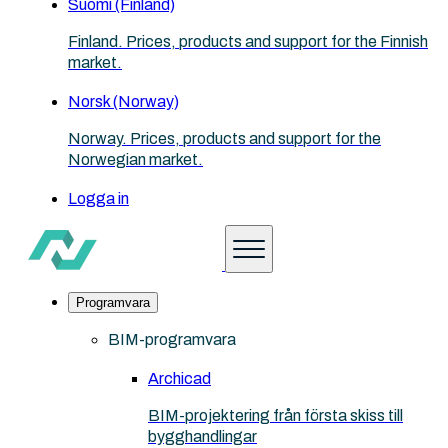
Suomi (Finland)
Finland. Prices, products and support for the Finnish
market.
Norsk (Norway)
Norway. Prices, products and support for the
Norwegian market.
Logga in
Programvara
BIM-programvara
Archicad
BIM-projektering från första skiss till
bygghandlingar