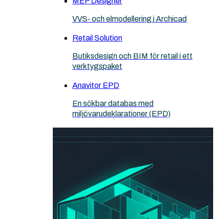
MEP Designer
VVS- och elmodellering i Archicad
Retail Solution
Butiksdesign och BIM för retail i ett
verktygspaket
Anavitor EPD
En sökbar databas med
miljövarudeklarationer (EPD)