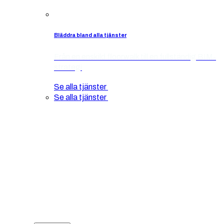
Bläddra bland alla tjänster
Från en enskild floorwalk till en fullständig BIM-
strategi
Se alla tjänster
Se alla tjänster