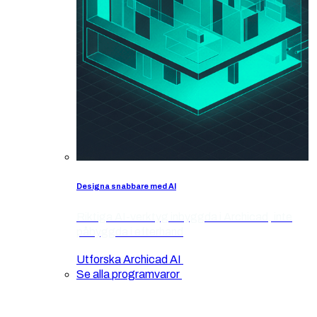
Designa snabbare med AI
Riktiga AI-verktyg inbyggda i Archicad, inte
påbyggda i efterhand
Utforska Archicad AI
Se alla programvaror