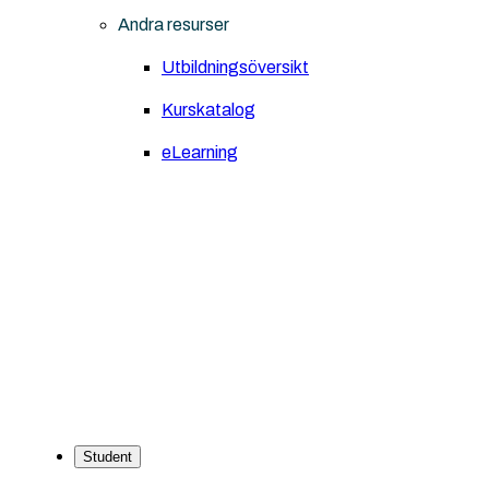
Andra resurser
Utbildningsöversikt
Kurskatalog
eLearning
Student