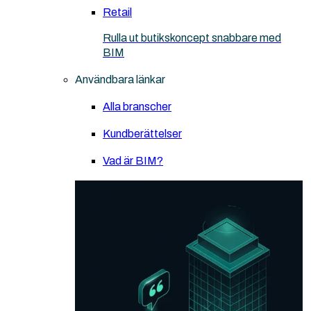
Retail
Rulla ut butikskoncept snabbare med
BIM
Användbara länkar
Alla branscher
Kundberättelser
Vad är BIM?