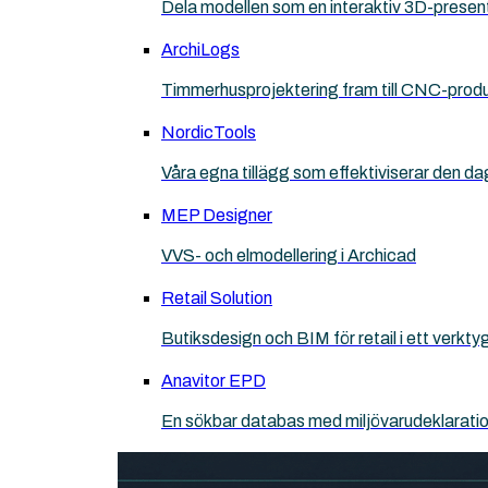
Dela modellen som en interaktiv 3D-presen
ArchiLogs
Timmerhusprojektering fram till CNC-prod
NordicTools
Våra egna tillägg som effektiviserar den da
MEP Designer
VVS- och elmodellering i Archicad
Retail Solution
Butiksdesign och BIM för retail i ett verkt
Anavitor EPD
En sökbar databas med miljövarudeklarati