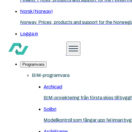
Norsk (Norway)
Norway. Prices, products and support for the Norwegi
Logga in
Programvara
BIM-programvara
Archicad
BIM-projektering från första skiss till bygg
Solibri
Modellkontroll som fångar upp fel innan by
ArchiFrame