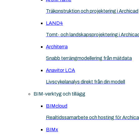
Träkonstruktion och projektering i Archicad
LAND4
Tomt- och landskapsprojektering i Archica
Architerra
Snabb terrängmodellering från mätdata
Anavitor LCA
Livscykelanalys direkt från din modell
BIM-verktyg och tillägg
BIMcloud
Realtidssamarbete och hosting för Archic
BIMx