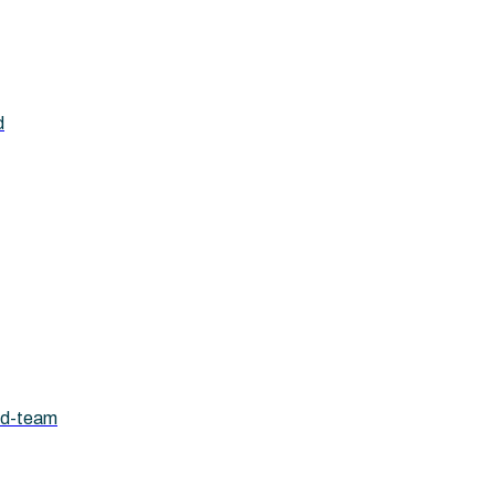
d
ad-team