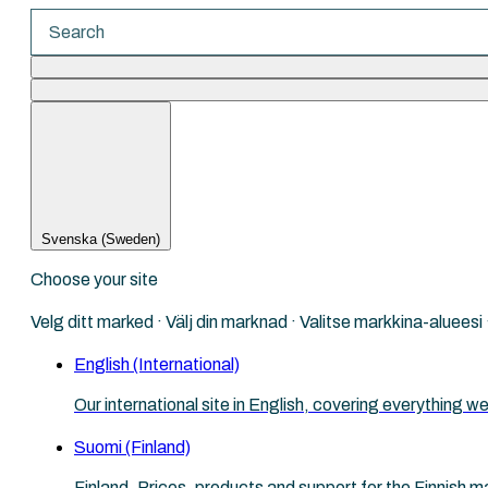
There are no suggestions because the search fi
Svenska (Sweden)
Choose your site
Velg ditt marked · Välj din marknad · Valitse markkina-aluees
English (International)
Our international site in English, covering everything
Suomi (Finland)
Finland. Prices, products and support for the Finnish m