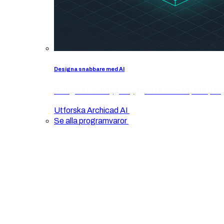
Designa snabbare med AI
Riktiga AI-verktyg inbyggda i Archicad, inte påb
Utforska Archicad AI
Se alla programvaror