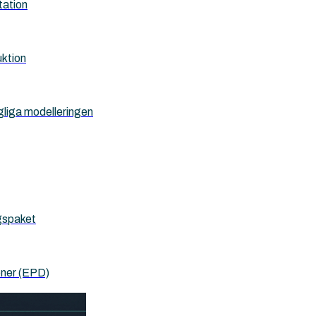
tation
uktion
gliga modelleringen
ygspaket
oner (EPD)