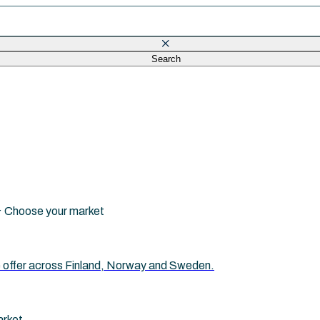
Search
eld is empty.
i · Choose your market
 we offer across Finland, Norway and Sweden.
arket.