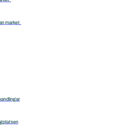
an market.
handlingar
ggplatsen