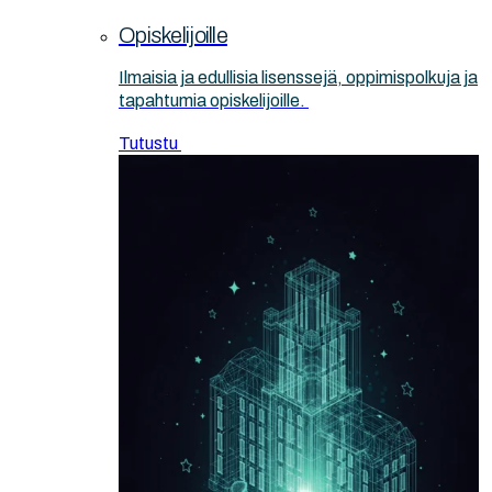
Opiskelijoille
Ilmaisia ja edullisia lisenssejä, oppimispolkuja ja
tapahtumia opiskelijoille.
Tutustu