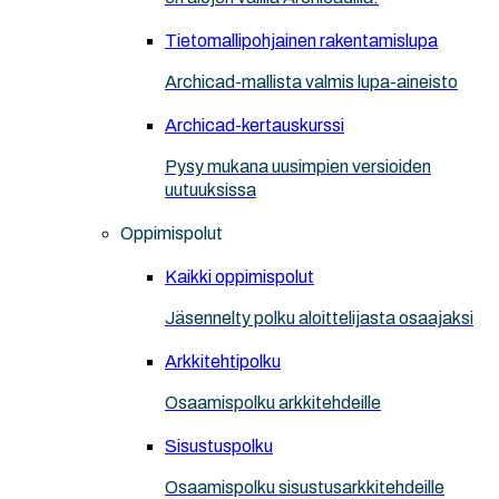
Tietomallipohjainen rakentamislupa
Archicad-mallista valmis lupa-aineisto
Archicad-kertauskurssi
Pysy mukana uusimpien versioiden
uutuuksissa
Oppimispolut
Kaikki oppimispolut
Jäsennelty polku aloittelijasta osaajaksi
Arkkitehtipolku
Osaamispolku arkkitehdeille
Sisustuspolku
Osaamispolku sisustusarkkitehdeille