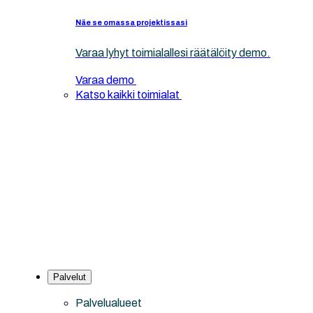
Näe se omassa projektissasi
Varaa lyhyt toimialallesi räätälöity demo.
Varaa demo
Katso kaikki toimialat
Palvelut
Palvelualueet