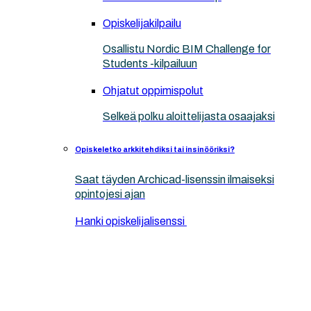
Opiskelijakilpailu
Osallistu Nordic BIM Challenge for
Students -kilpailuun
Ohjatut oppimispolut
Selkeä polku aloittelijasta osaajaksi
Opiskeletko arkkitehdiksi tai insinööriksi?
Saat täyden Archicad-lisenssin ilmaiseksi
opintojesi ajan
Hanki opiskelijalisenssi