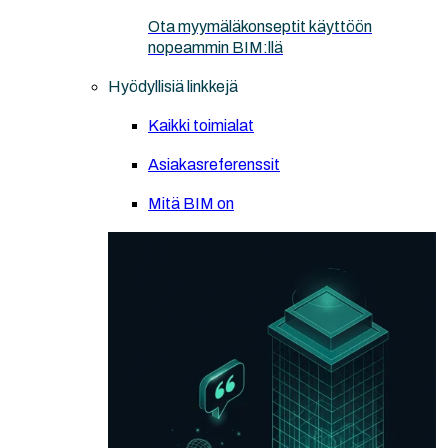
Ota myymäläkonseptit käyttöön
nopeammin BIM:llä
Hyödyllisiä linkkejä
Kaikki toimialat
Asiakasreferenssit
Mitä BIM on