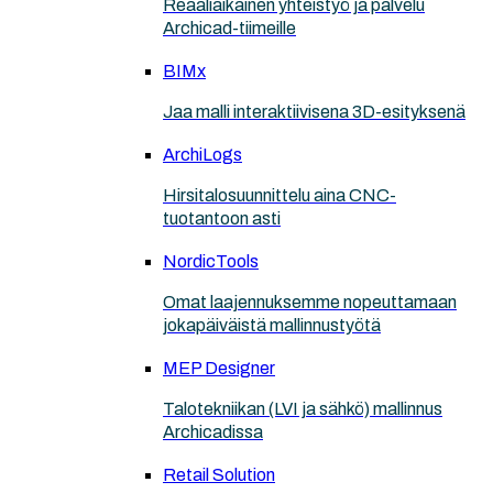
Reaaliaikainen yhteistyö ja palvelu
Archicad-tiimeille
BIMx
Jaa malli interaktiivisena 3D-esityksenä
ArchiLogs
Hirsitalosuunnittelu aina CNC-
tuotantoon asti
NordicTools
Omat laajennuksemme nopeuttamaan
jokapäiväistä mallinnustyötä
MEP Designer
Talotekniikan (LVI ja sähkö) mallinnus
Archicadissa
Retail Solution