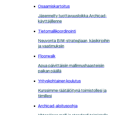
Osaamiskartoitus
Jäsennelty tuottavuusloikka Archicad-
käyttäjillenne
Tietomallikoordinointi
Neuvonta BIM-strategiaan, käsikirjoihin
ja vaatimuksiin
Floorwalk
Apua päivittäisiin mallinnushaasteisiin
paikan päällä
Yrityskohtainen koulutus
Kurssimme räätälöitynä toimistollesi ja
tiimillesi
Archicad-aloituspohja