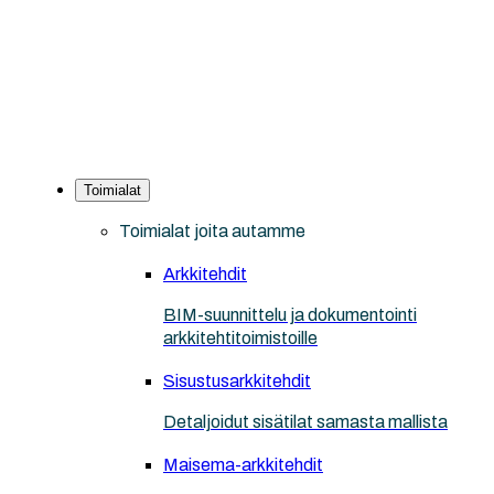
Toimialat
Toimialat joita autamme
Arkkitehdit
BIM-suunnittelu ja dokumentointi
arkkitehtitoimistoille
Sisustusarkkitehdit
Detaljoidut sisätilat samasta mallista
Maisema-arkkitehdit