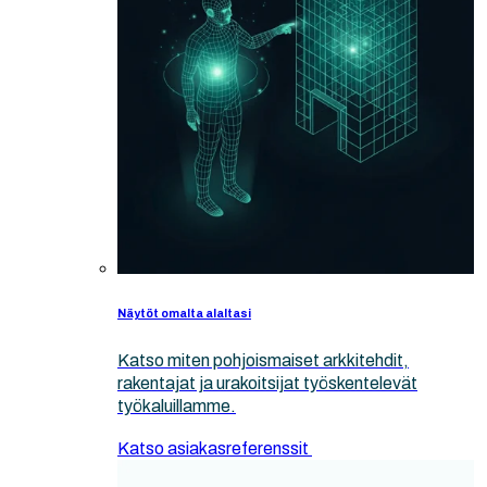
Näytöt omalta alaltasi
Katso miten pohjoismaiset arkkitehdit,
rakentajat ja urakoitsijat työskentelevät
työkaluillamme.
Katso asiakasreferenssit