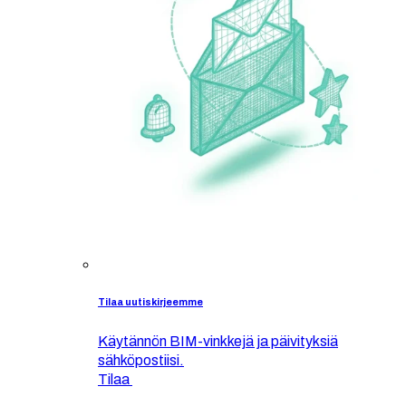
Tilaa uutiskirjeemme
Käytännön BIM-vinkkejä ja päivityksiä
sähköpostiisi.
Tilaa