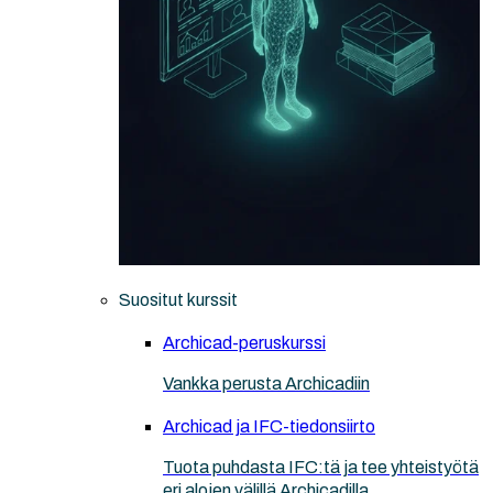
Suositut kurssit
Archicad-peruskurssi
Vankka perusta Archicadiin
Archicad ja IFC-tiedonsiirto
Tuota puhdasta IFC:tä ja tee yhteistyötä
eri alojen välillä Archicadilla.