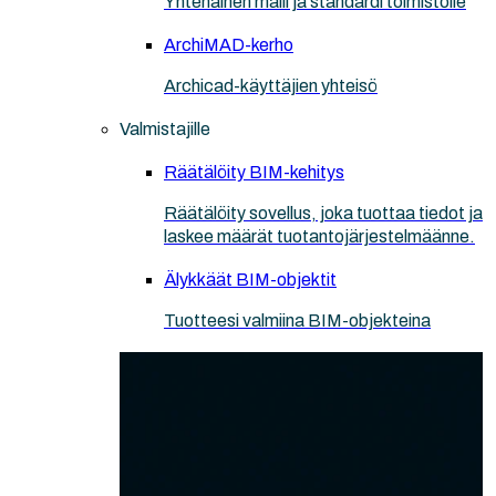
Yhtenäinen malli ja standardi toimistolle
ArchiMAD-kerho
Archicad-käyttäjien yhteisö
Valmistajille
Räätälöity BIM-kehitys
Räätälöity sovellus, joka tuottaa tiedot ja
laskee määrät tuotantojärjestelmäänne.
Älykkäät BIM-objektit
Tuotteesi valmiina BIM-objekteina