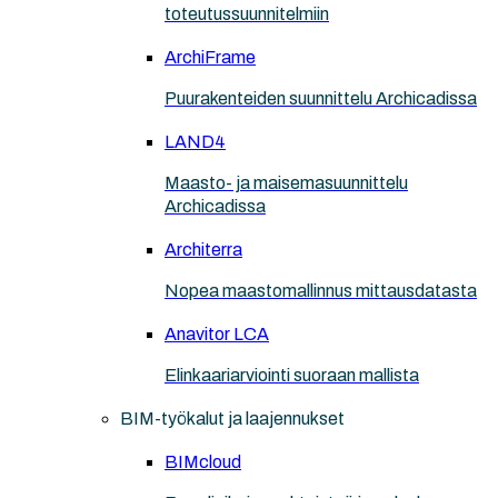
toteutussuunnitelmiin
ArchiFrame
Puurakenteiden suunnittelu Archicadissa
LAND4
Maasto- ja maisemasuunnittelu
Archicadissa
Architerra
Nopea maastomallinnus mittausdatasta
Anavitor LCA
Elinkaariarviointi suoraan mallista
BIM-työkalut ja laajennukset
BIMcloud