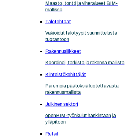
Maasto, tontti ja viheralueet BIM-
mallissa
Talotehtaat
Vakioidut talotyypit suunnittelusta
tuotantoon
Rakennusliikkeet
Koordinoi, tarkista ja rakenna mallista
Kiinteistökehittäjät
Parempia päätöksiä luotettavasta
rakennusmallista
Julkinen sektori
openBIM-työnkulut hankintaan ja
ylläpitoon
Retail