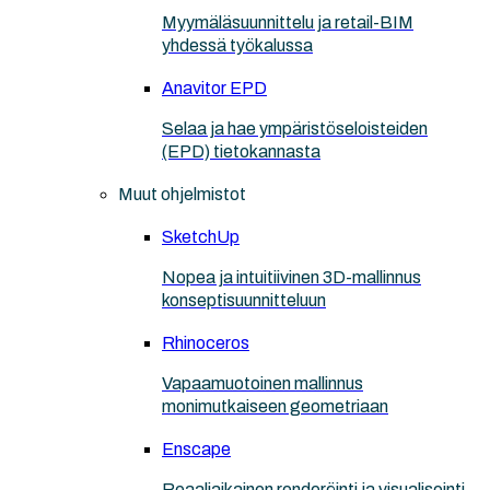
Myymäläsuunnittelu ja retail-BIM
yhdessä työkalussa
Anavitor EPD
Selaa ja hae ympäristöseloisteiden
(EPD) tietokannasta
Muut ohjelmistot
SketchUp
Nopea ja intuitiivinen 3D-mallinnus
konseptisuunnitteluun
Rhinoceros
Vapaamuotoinen mallinnus
monimutkaiseen geometriaan
Enscape
Reaaliaikainen renderöinti ja visualisointi