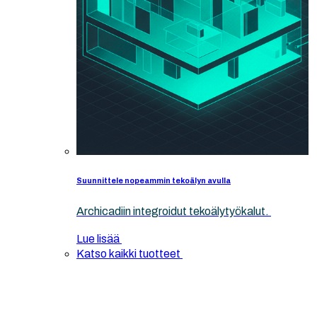
Suunnittele nopeammin tekoälyn avulla
Archicadiin integroidut tekoälytyökalut.
Lue lisää
Katso kaikki tuotteet