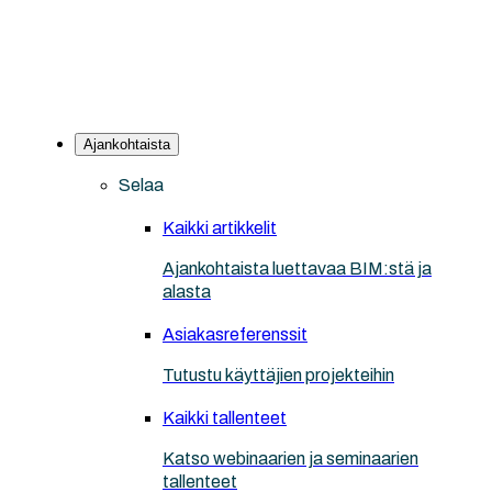
Ajankohtaista
Selaa
Kaikki artikkelit
Ajankohtaista luettavaa BIM:stä ja
alasta
Asiakasreferenssit
Tutustu käyttäjien projekteihin
Kaikki tallenteet
Katso webinaarien ja seminaarien
tallenteet