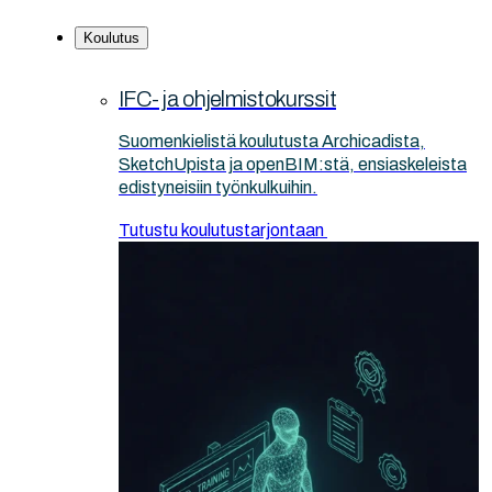
Koulutus
IFC- ja ohjelmistokurssit
Suomenkielistä koulutusta Archicadista,
SketchUpista ja openBIM:stä, ensiaskeleista
edistyneisiin työnkulkuihin.
Tutustu koulutustarjontaan