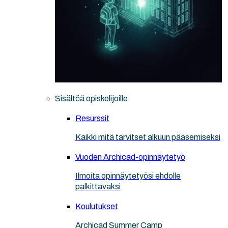
Sisältöä opiskelijoille
Resurssit
Kaikki mitä tarvitset alkuun pääsemiseksi
Vuoden Archicad-opinnäytetyö
Ilmoita opinnäytetyösi ehdolle
palkittavaksi
Koulutukset
Archicad Summer Camp