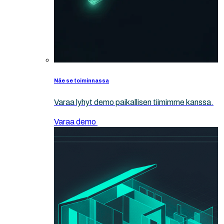
Näe se toiminnassa
Varaa lyhyt demo paikallisen tiimimme kanssa.
Varaa demo