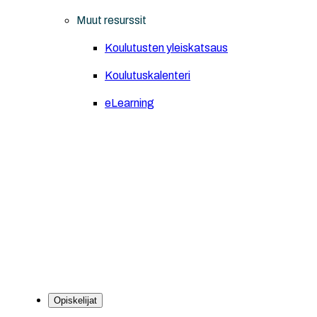
Muut resurssit
Koulutusten yleiskatsaus
Koulutuskalenteri
eLearning
Opiskelijat