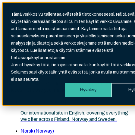
Tämä verkkosivu tallentaa evästeitä tietokoneeseesi. Näitä evä
käytetään kerämään tietoa siitä, miten käytät verkkosivuamme, 
Search
auttamaan meitä muistamaan sinut. Käytämme näitä tietoja
There are no suggestions because the search fi
selauselämyksesi parantamiseen ja yksilöllistämiseen sekä luo
analyyseja ja tilastoja sekä verkkosivujemme että muiden medi
käytöstä. Lue lisätietoja käyttämistämme evästeistä
tietosuojakäytännöstämme
Suomi (Finland)
Jos et hyväksy tätä, tietojasi ei seurata, kun käytät tätä verkkos
Choose your site
Selaimessasi käytetään yhtä evästettä, jonka avulla muistamme,
ei saa seurata.
Velg ditt marked · Välj din marknad · Valitse markkina-
alueesi · Choose your market
Hyväksy
Hyl
English (International)
Our international site in English, covering everything
we offer across Finland, Norway and Sweden.
Norsk (Norway)