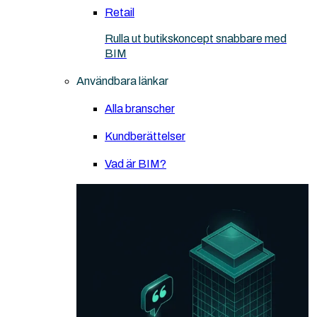
Retail
Rulla ut butikskoncept snabbare med
BIM
Användbara länkar
Alla branscher
Kundberättelser
Vad är BIM?