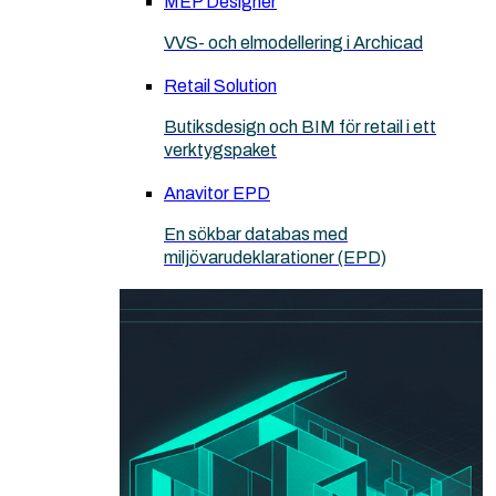
MEP Designer
VVS- och elmodellering i Archicad
Retail Solution
Butiksdesign och BIM för retail i ett
verktygspaket
Anavitor EPD
En sökbar databas med
miljövarudeklarationer (EPD)