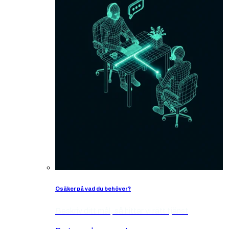
Osäker på vad du behöver?
Beskriv ditt mål, så hittar vi rätt tjänst