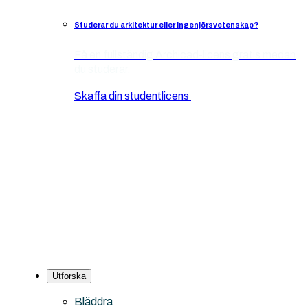
Studerar du arkitektur eller ingenjörsvetenskap?
Få en fullständig Archicad-licens gratis medan
du studerar.
Skaffa din studentlicens
Utforska
Bläddra