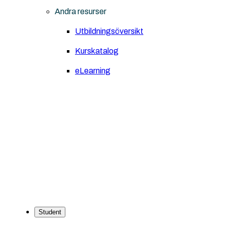
Andra resurser
Utbildningsöversikt
Kurskatalog
eLearning
Student