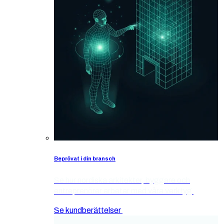
Beprövat i din bransch
Se hur nordiska arkitekter, byggare och
entreprenörer arbetar med våra verktyg
Se kundberättelser