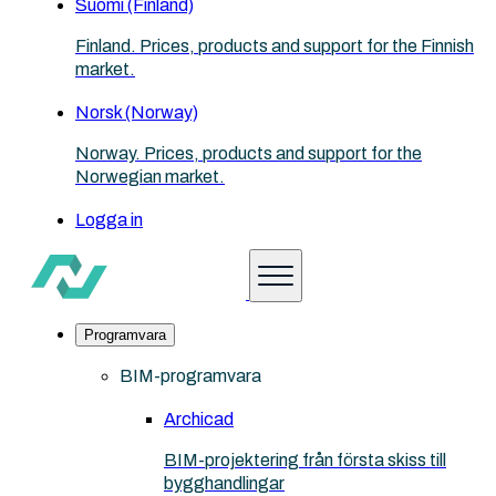
Suomi (Finland)
Finland. Prices, products and support for the Finnish
market.
Norsk (Norway)
Norway. Prices, products and support for the
Norwegian market.
Logga in
Programvara
BIM-programvara
Archicad
BIM-projektering från första skiss till
bygghandlingar