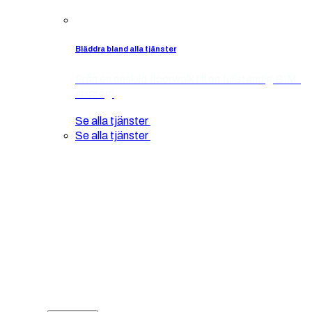
Bläddra bland alla tjänster
Från en enskild floorwalk till en fullständig BIM-
strategi
Se alla tjänster
Se alla tjänster