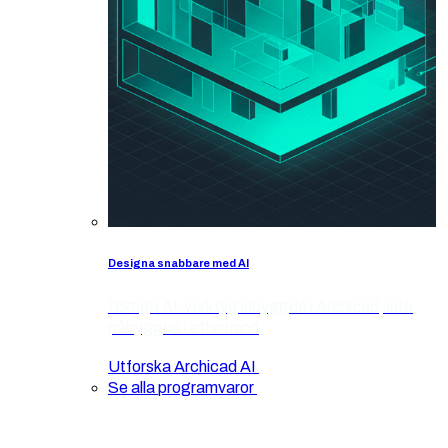
Designa snabbare med AI
Riktiga AI-verktyg inbyggda i Archicad, inte
påbyggda i efterhand
Utforska Archicad AI
Se alla programvaror