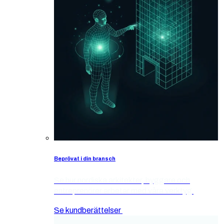
Beprövat i din bransch
Se hur nordiska arkitekter, byggare och
entreprenörer arbetar med våra verktyg
Se kundberättelser