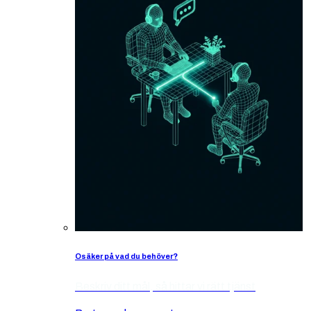
Osäker på vad du behöver?
Beskriv ditt mål, så hittar vi rätt tjänst