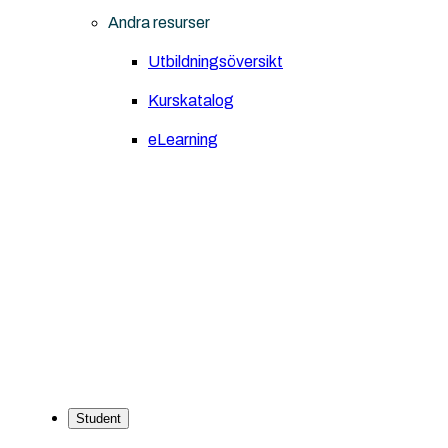
Andra resurser
Utbildningsöversikt
Kurskatalog
eLearning
Student