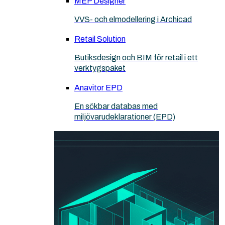
MEP Designer
VVS- och elmodellering i Archicad
Retail Solution
Butiksdesign och BIM för retail i ett
verktygspaket
Anavitor EPD
En sökbar databas med
miljövarudeklarationer (EPD)