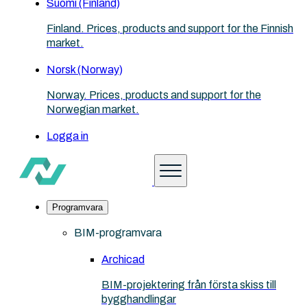
Suomi (Finland)
Finland. Prices, products and support for the Finnish
market.
Norsk (Norway)
Norway. Prices, products and support for the
Norwegian market.
Logga in
Programvara
BIM-programvara
Archicad
BIM-projektering från första skiss till
bygghandlingar