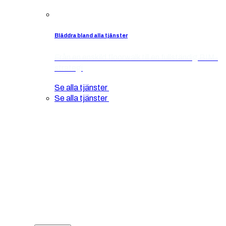
Bläddra bland alla tjänster
Från en enskild floorwalk till en fullständig BIM-
strategi
Se alla tjänster
Se alla tjänster