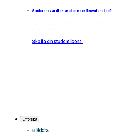
Studerar du arkitektur eller ingenjörsvetenskap?
Få en fullständig Archicad-licens gratis medan
du studerar.
Skaffa din studentlicens
Utforska
Bläddra