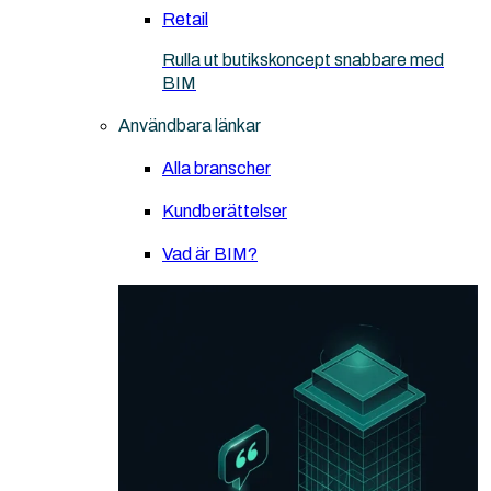
Retail
Rulla ut butikskoncept snabbare med
BIM
Användbara länkar
Alla branscher
Kundberättelser
Vad är BIM?