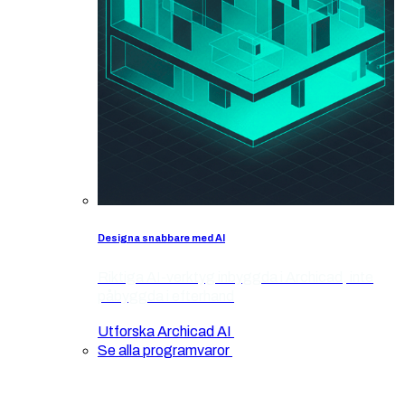
Designa snabbare med AI
Riktiga AI-verktyg inbyggda i Archicad, inte
påbyggda i efterhand
Utforska Archicad AI
Se alla programvaror