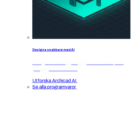
Designa snabbare med AI
Riktiga AI-verktyg inbyggda i Archicad, inte
påbyggda i efterhand
Utforska Archicad AI
Se alla programvaror