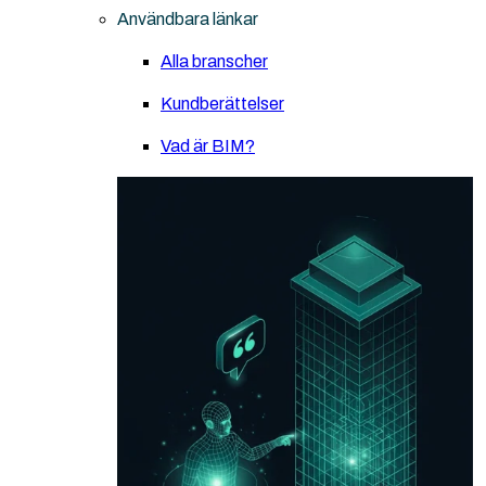
Användbara länkar
Alla branscher
Kundberättelser
Vad är BIM?