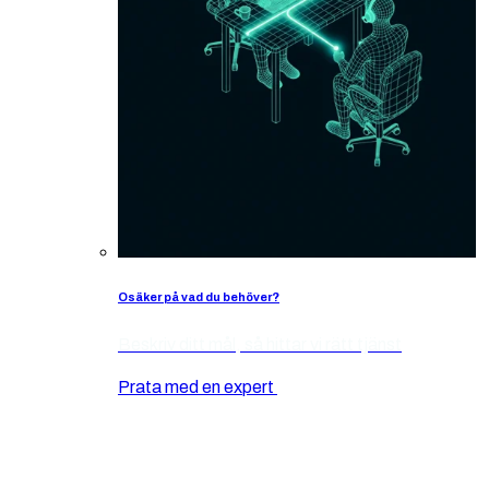
Osäker på vad du behöver?
Beskriv ditt mål, så hittar vi rätt tjänst
Prata med en expert