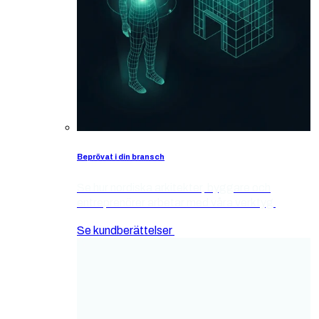
Beprövat i din bransch
Se hur nordiska arkitekter, byggare och
entreprenörer arbetar med våra verktyg
Se kundberättelser