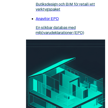
Butiksdesign och BIM för retail i ett
verktygspaket
Anavitor EPD
En sökbar databas med
miljövarudeklarationer (EPD)