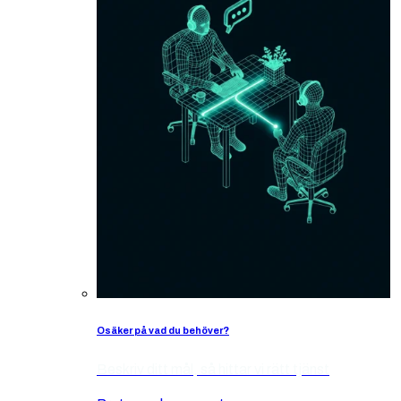
Osäker på vad du behöver?
Beskriv ditt mål, så hittar vi rätt tjänst