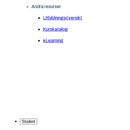
Andra resurser
Utbildningsöversikt
Kurskatalog
eLearning
Student