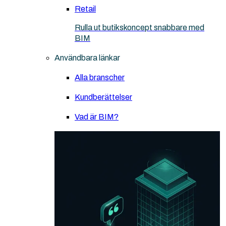
Retail
Rulla ut butikskoncept snabbare med
BIM
Användbara länkar
Alla branscher
Kundberättelser
Vad är BIM?