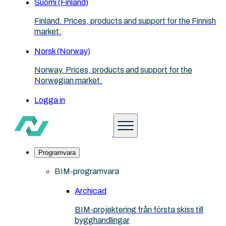
Suomi (Finland)
Finland. Prices, products and support for the Finnish
market.
Norsk (Norway)
Norway. Prices, products and support for the
Norwegian market.
Logga in
Programvara
BIM-programvara
Archicad
BIM-projektering från första skiss till
bygghandlingar