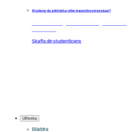
Studerar du arkitektur eller ingenjörsvetenskap?
Få en fullständig Archicad-licens gratis medan
du studerar.
Skaffa din studentlicens
Utforska
Bläddra