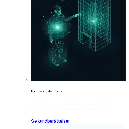
Beprövat i din bransch
Se hur nordiska arkitekter, byggare och
entreprenörer arbetar med våra verktyg
Se kundberättelser