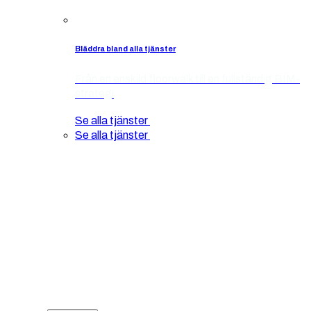
Bläddra bland alla tjänster
Från en enskild floorwalk till en fullständig BIM-
strategi
Se alla tjänster
Se alla tjänster