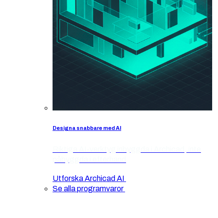
Designa snabbare med AI
Riktiga AI-verktyg inbyggda i Archicad, inte
påbyggda i efterhand
Utforska Archicad AI
Se alla programvaror