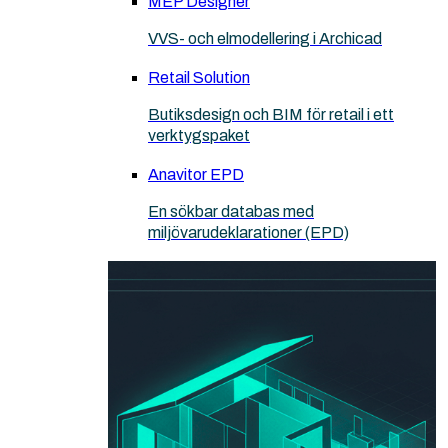
MEP Designer
VVS- och elmodellering i Archicad
Retail Solution
Butiksdesign och BIM för retail i ett
verktygspaket
Anavitor EPD
En sökbar databas med
miljövarudeklarationer (EPD)