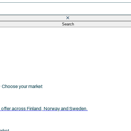
Search
eld is empty.
i · Choose your market
 we offer across Finland, Norway and Sweden.
arket.