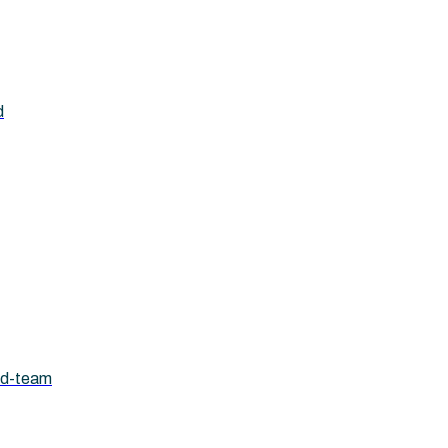
d
ad-team