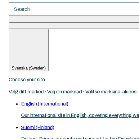
There are no suggestions because the search fi
Svenska (Sweden)
Choose your site
Velg ditt marked · Välj din marknad · Valitse markkina-aluees
English (International)
Our international site in English, covering everything
Suomi (Finland)
Finland. Prices, products and support for the Finnish m