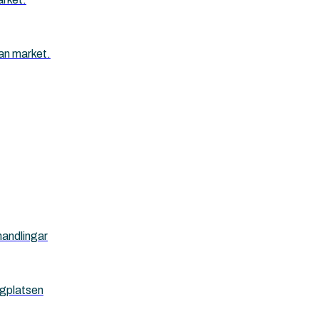
an market.
handlingar
ggplatsen