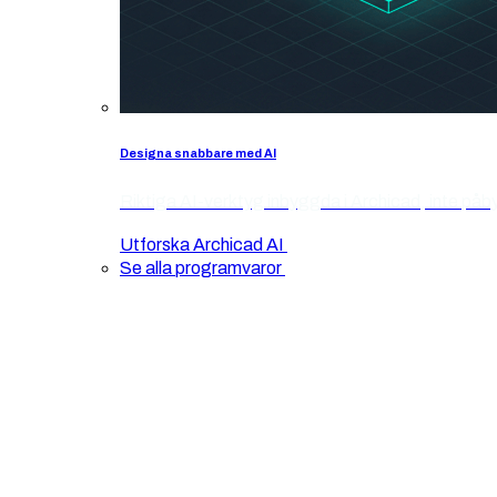
Designa snabbare med AI
Riktiga AI-verktyg inbyggda i Archicad, inte påb
Utforska Archicad AI
Se alla programvaror