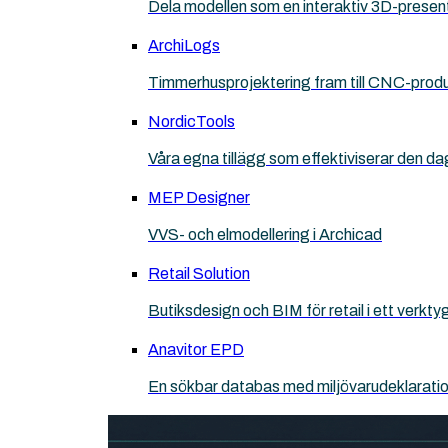
Dela modellen som en interaktiv 3D-presen
ArchiLogs
Timmerhusprojektering fram till CNC-prod
NordicTools
Våra egna tillägg som effektiviserar den da
MEP Designer
VVS- och elmodellering i Archicad
Retail Solution
Butiksdesign och BIM för retail i ett verkt
Anavitor EPD
En sökbar databas med miljövarudeklarati