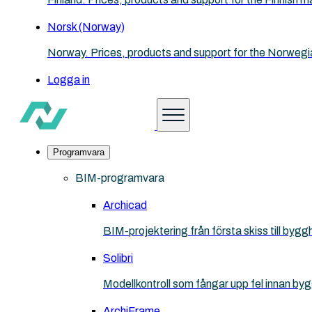
Norsk (Norway)
Norway. Prices, products and support for the Norwegi
Logga in
Programvara
BIM-programvara
Archicad
BIM-projektering från första skiss till bygg
Solibri
Modellkontroll som fångar upp fel innan by
ArchiFrame