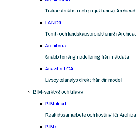
Träkonstruktion och projektering i Archicad
LAND4
Tomt- och landskapsprojektering i Archica
Architerra
Snabb terrängmodellering från mätdata
Anavitor LCA
Livscykelanalys direkt från din modell
BIM-verktyg och tillägg
BIMcloud
Realtidssamarbete och hosting för Archic
BIMx