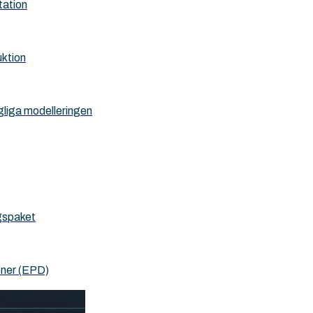
tation
uktion
gliga modelleringen
ygspaket
oner (EPD)