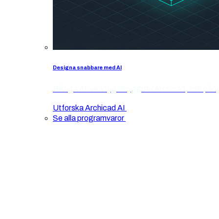
Designa snabbare med AI
Riktiga AI-verktyg inbyggda i Archicad, inte påb
Utforska Archicad AI
Se alla programvaror