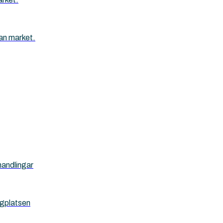
an market.
handlingar
ggplatsen