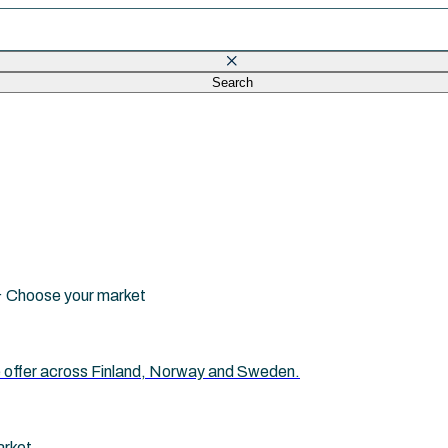
Search
eld is empty.
i · Choose your market
 we offer across Finland, Norway and Sweden.
arket.