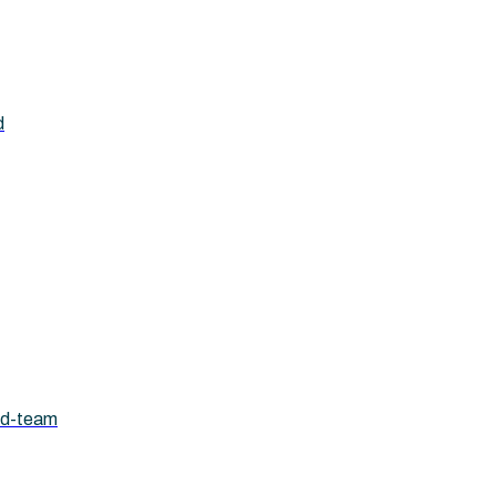
d
ad-team