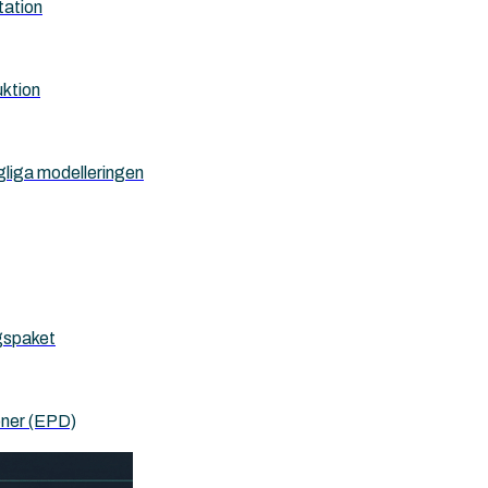
tation
uktion
gliga modelleringen
ygspaket
oner (EPD)