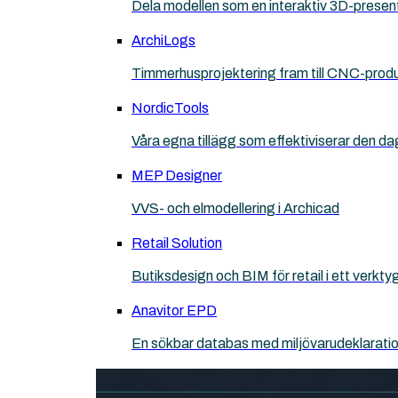
Dela modellen som en interaktiv 3D-presen
ArchiLogs
Timmerhusprojektering fram till CNC-prod
NordicTools
Våra egna tillägg som effektiviserar den da
MEP Designer
VVS- och elmodellering i Archicad
Retail Solution
Butiksdesign och BIM för retail i ett verkt
Anavitor EPD
En sökbar databas med miljövarudeklarati