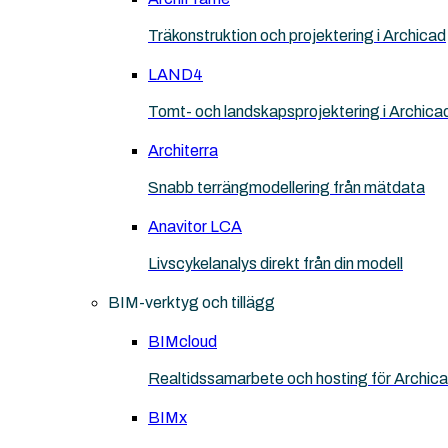
Träkonstruktion och projektering i Archicad
LAND4
Tomt- och landskapsprojektering i Archica
Architerra
Snabb terrängmodellering från mätdata
Anavitor LCA
Livscykelanalys direkt från din modell
BIM-verktyg och tillägg
BIMcloud
Realtidssamarbete och hosting för Archic
BIMx