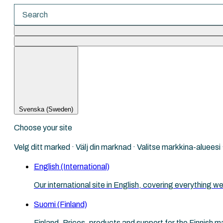
There are no suggestions because the search fi
Svenska (Sweden)
Choose your site
Velg ditt marked · Välj din marknad · Valitse markkina-aluees
English (International)
Our international site in English, covering everything
Suomi (Finland)
Finland. Prices, products and support for the Finnish m