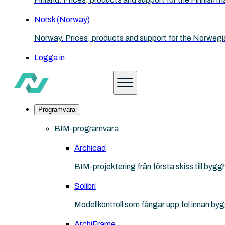
Norsk (Norway)
Norway. Prices, products and support for the Norwegi
Logga in
Programvara
BIM-programvara
Archicad
BIM-projektering från första skiss till bygg
Solibri
Modellkontroll som fångar upp fel innan by
ArchiFrame