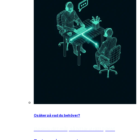
Osäker på vad du behöver?
Beskriv ditt mål, så hittar vi rätt tjänst