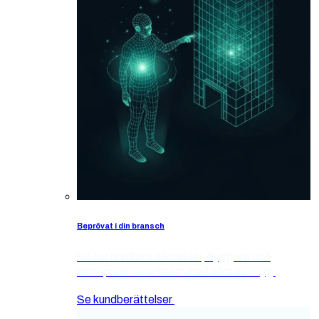
Beprövat i din bransch
Se hur nordiska arkitekter, byggare och
entreprenörer arbetar med våra verktyg
Se kundberättelser