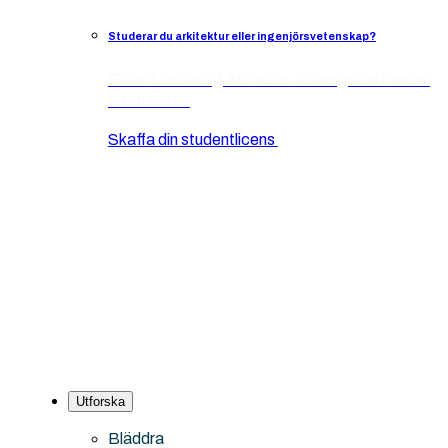
Studerar du arkitektur eller ingenjörsvetenskap?
Få en fullständig Archicad-licens gratis medan
du studerar.
Skaffa din studentlicens
Utforska
Bläddra