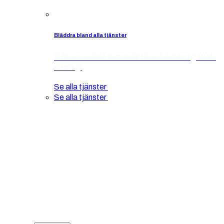
Bläddra bland alla tjänster
Från en enskild floorwalk till en fullständig BIM-
strategi
Se alla tjänster
Se alla tjänster