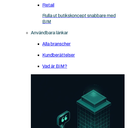
Retail
Rulla ut butikskoncept snabbare med
BIM
Användbara länkar
Alla branscher
Kundberättelser
Vad är BIM?