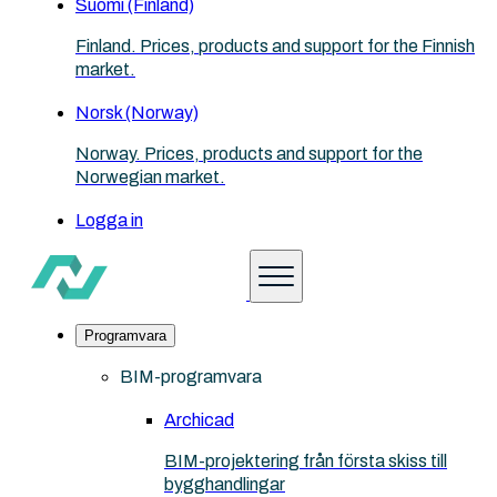
Suomi (Finland)
Finland. Prices, products and support for the Finnish
market.
Norsk (Norway)
Norway. Prices, products and support for the
Norwegian market.
Logga in
Programvara
BIM-programvara
Archicad
BIM-projektering från första skiss till
bygghandlingar