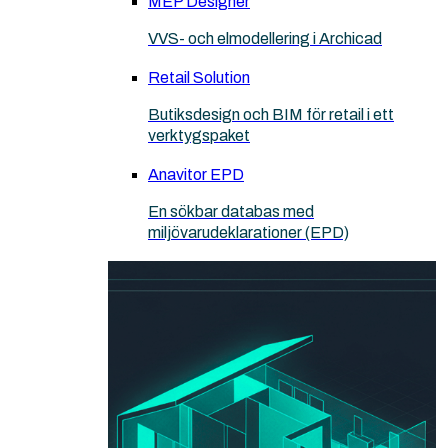
MEP Designer
VVS- och elmodellering i Archicad
Retail Solution
Butiksdesign och BIM för retail i ett
verktygspaket
Anavitor EPD
En sökbar databas med
miljövarudeklarationer (EPD)