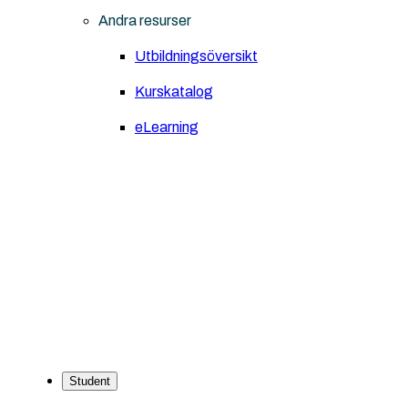
Andra resurser
Utbildningsöversikt
Kurskatalog
eLearning
Student