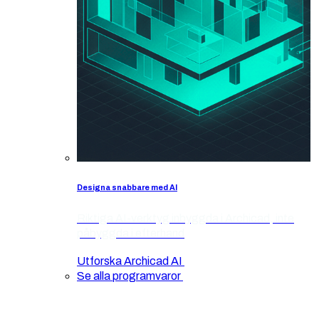
Designa snabbare med AI
Riktiga AI-verktyg inbyggda i Archicad, inte
påbyggda i efterhand
Utforska Archicad AI
Se alla programvaror