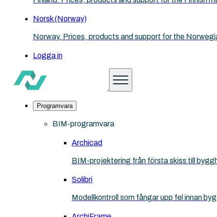
Norsk (Norway)
Norway. Prices, products and support for the Norwegi
Logga in
Programvara
BIM-programvara
Archicad
BIM-projektering från första skiss till bygg
Solibri
Modellkontroll som fångar upp fel innan by
ArchiFrame