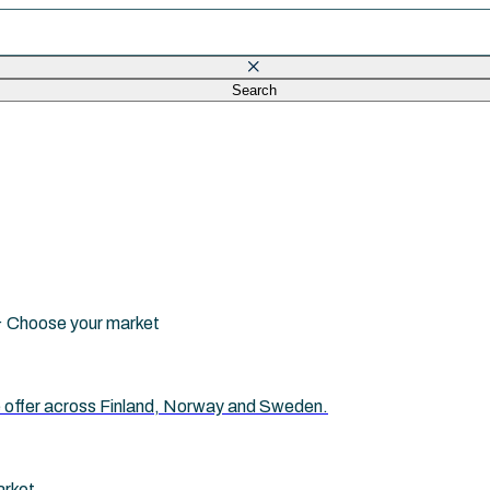
Search
eld is empty.
i · Choose your market
 we offer across Finland, Norway and Sweden.
arket.