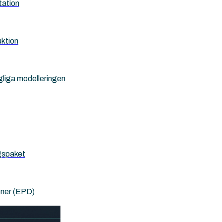
tation
uktion
gliga modelleringen
ygspaket
oner (EPD)