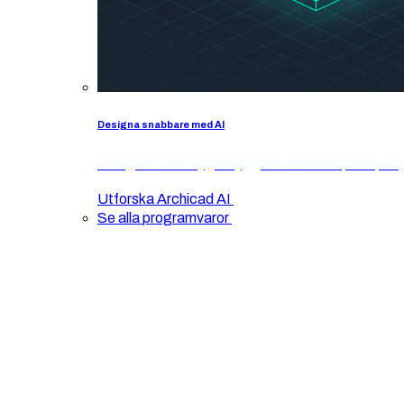
Designa snabbare med AI
Riktiga AI-verktyg inbyggda i Archicad, inte påb
Utforska Archicad AI
Se alla programvaror