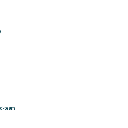
d
ad-team