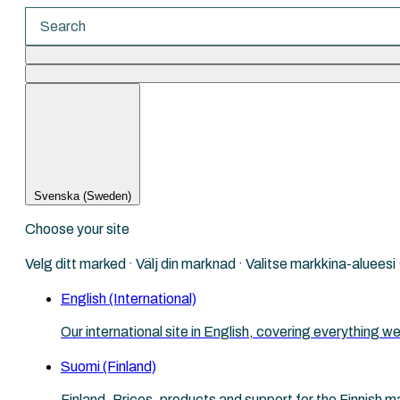
There are no suggestions because the search fi
Svenska (Sweden)
Choose your site
Velg ditt marked · Välj din marknad · Valitse markkina-aluees
English (International)
Our international site in English, covering everything
Suomi (Finland)
Finland. Prices, products and support for the Finnish m