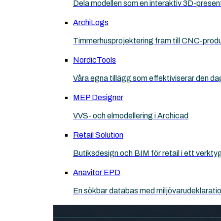
Dela modellen som en interaktiv 3D-presen
ArchiLogs
Timmerhusprojektering fram till CNC-prod
NordicTools
Våra egna tillägg som effektiviserar den da
MEP Designer
VVS- och elmodellering i Archicad
Retail Solution
Butiksdesign och BIM för retail i ett verkt
Anavitor EPD
En sökbar databas med miljövarudeklarati