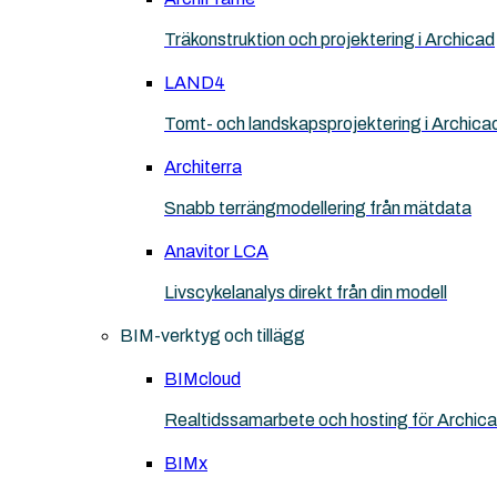
Träkonstruktion och projektering i Archicad
LAND4
Tomt- och landskapsprojektering i Archica
Architerra
Snabb terrängmodellering från mätdata
Anavitor LCA
Livscykelanalys direkt från din modell
BIM-verktyg och tillägg
BIMcloud
Realtidssamarbete och hosting för Archic
BIMx