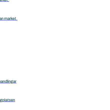
an market.
handlingar
ggplatsen