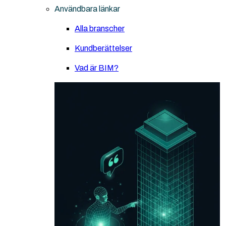
Användbara länkar
Alla branscher
Kundberättelser
Vad är BIM?