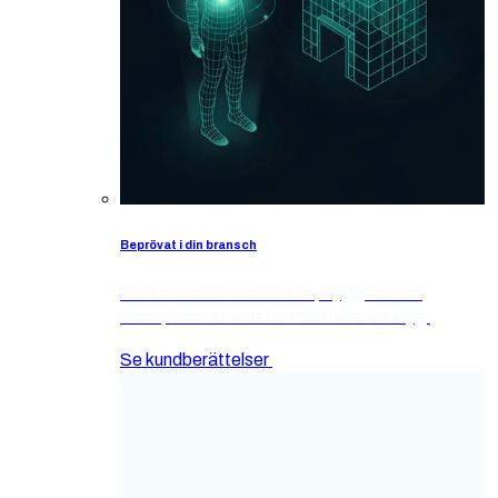
Beprövat i din bransch
Se hur nordiska arkitekter, byggare och
entreprenörer arbetar med våra verktyg
Se kundberättelser