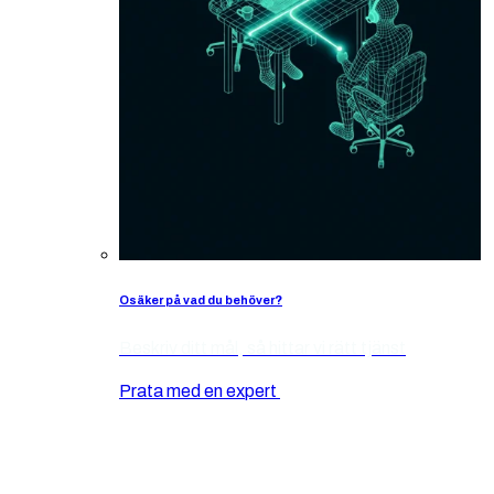
Osäker på vad du behöver?
Beskriv ditt mål, så hittar vi rätt tjänst
Prata med en expert