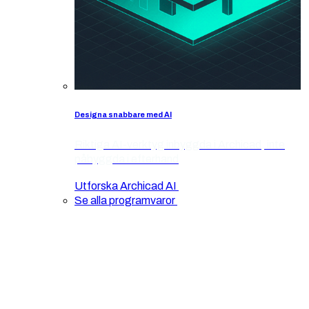
Designa snabbare med AI
Riktiga AI-verktyg inbyggda i Archicad, inte
påbyggda i efterhand
Utforska Archicad AI
Se alla programvaror