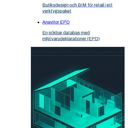
Butiksdesign och BIM för retail i ett
verktygspaket
Anavitor EPD
En sökbar databas med
miljövarudeklarationer (EPD)