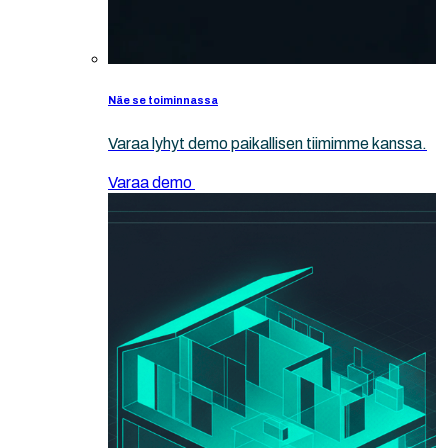
Näe se toiminnassa
Varaa lyhyt demo paikallisen tiimimme kanssa.
Varaa demo