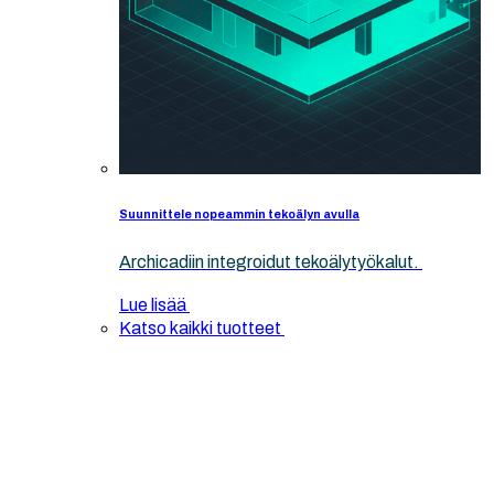
Suunnittele nopeammin tekoälyn avulla
Archicadiin integroidut tekoälytyökalut.
Lue lisää
Katso kaikki tuotteet