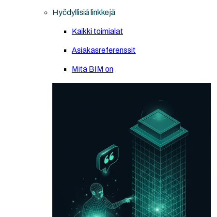
Hyödyllisiä linkkejä
Kaikki toimialat
Asiakasreferenssit
Mitä BIM on