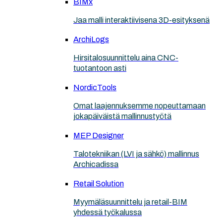
BIMx
Jaa malli interaktiivisena 3D-esityksenä
ArchiLogs
Hirsitalosuunnittelu aina CNC-
tuotantoon asti
NordicTools
Omat laajennuksemme nopeuttamaan
jokapäiväistä mallinnustyötä
MEP Designer
Talotekniikan (LVI ja sähkö) mallinnus
Archicadissa
Retail Solution
Myymäläsuunnittelu ja retail-BIM
yhdessä työkalussa