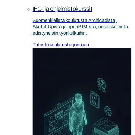
IFC- ja ohjelmistokurssit
Suomenkielistä koulutusta Archicadista,
SketchUpista ja openBIM:stä, ensiaskeleista
edistyneisiin työnkulkuihin.
Tutustu koulutustarjontaan