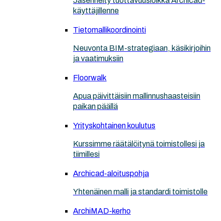
Jäsennelty tuottavuusloikka Archicad-
käyttäjillenne
Tietomallikoordinointi
Neuvonta BIM-strategiaan, käsikirjoihin
ja vaatimuksiin
Floorwalk
Apua päivittäisiin mallinnushaasteisiin
paikan päällä
Yrityskohtainen koulutus
Kurssimme räätälöitynä toimistollesi ja
tiimillesi
Archicad-aloituspohja
Yhtenäinen malli ja standardi toimistolle
ArchiMAD-kerho