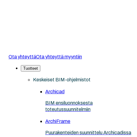
Ota yhteyttä
Ota yhteyttä myyntiin
Tuotteet
Keskeiset BIM-ohjelmistot
Archicad
BIM ensiluonnoksesta
toteutussuunnitelmiin
ArchiFrame
Puurakenteiden suunnittelu Archicadissa