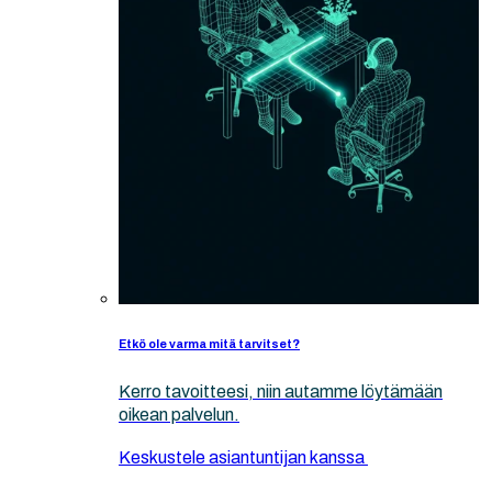
Etkö ole varma mitä tarvitset?
Kerro tavoitteesi, niin autamme löytämään
oikean palvelun.
Keskustele asiantuntijan kanssa