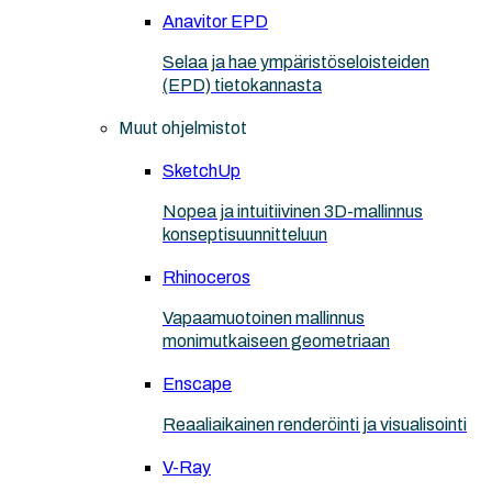
Anavitor EPD
Selaa ja hae ympäristöseloisteiden
(EPD) tietokannasta
Muut ohjelmistot
SketchUp
Nopea ja intuitiivinen 3D-mallinnus
konseptisuunnitteluun
Rhinoceros
Vapaamuotoinen mallinnus
monimutkaiseen geometriaan
Enscape
Reaaliaikainen renderöinti ja visualisointi
V-Ray