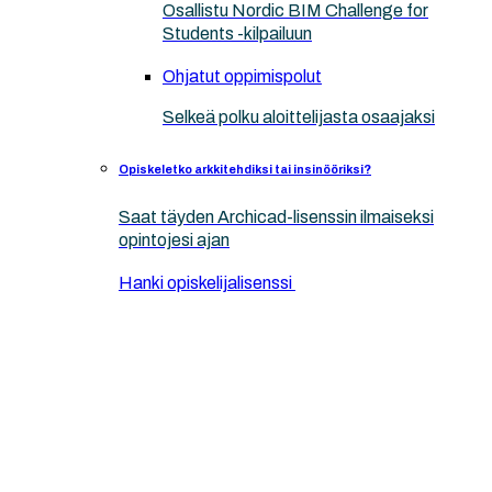
Osallistu Nordic BIM Challenge for
Students -kilpailuun
Ohjatut oppimispolut
Selkeä polku aloittelijasta osaajaksi
Opiskeletko arkkitehdiksi tai insinööriksi?
Saat täyden Archicad-lisenssin ilmaiseksi
opintojesi ajan
Hanki opiskelijalisenssi