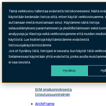
Tämä verkkosivu tallentaa evästeitä tietokoneeseesi. Näitä evä
käytetään kerämään tietoa siitä, miten käytät verkkosivuamme, 
Search
auttamaan meitä muistamaan sinut. Käytämme näitä tietoja
There are no suggestions because the search fi
Tuki
selauselämyksesi parantamiseen ja yksilöllistämiseen sekä luo
Kirjaudu
analyyseja ja tilastoja sekä verkkosivujemme että muiden medi
Verkkokauppa
käytöstä. Lue lisätietoja käyttämistämme evästeistä
tietosuojakäytännöstämme
Jos et hyväksy tätä, tietojasi ei seurata, kun käytät tätä verkkos
Selaimessasi käytetään yhtä evästettä, jonka avulla muistamme,
ei saa seurata.
Tuotteet
Hyväksy
Hyl
Keskeiset BIM-ohjelmistot
Archicad
BIM ensiluonnoksesta
toteutussuunnitelmiin
ArchiFrame