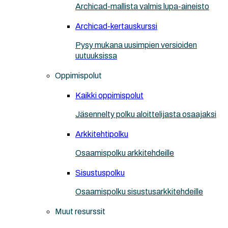
Archicad-mallista valmis lupa-aineisto
Archicad-kertauskurssi
Pysy mukana uusimpien versioiden
uutuuksissa
Oppimispolut
Kaikki oppimispolut
Jäsennelty polku aloittelijasta osaajaksi
Arkkitehtipolku
Osaamispolku arkkitehdeille
Sisustuspolku
Osaamispolku sisustusarkkitehdeille
Muut resurssit