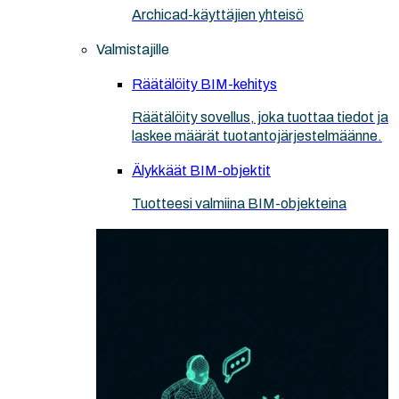
Archicad-käyttäjien yhteisö
Valmistajille
Räätälöity BIM-kehitys
Räätälöity sovellus, joka tuottaa tiedot ja
laskee määrät tuotantojärjestelmäänne.
Älykkäät BIM-objektit
Tuotteesi valmiina BIM-objekteina