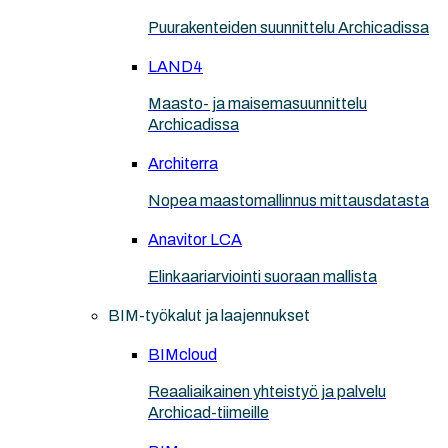
Puurakenteiden suunnittelu Archicadissa
LAND4
Maasto- ja maisemasuunnittelu
Archicadissa
Architerra
Nopea maastomallinnus mittausdatasta
Anavitor LCA
Elinkaariarviointi suoraan mallista
BIM-työkalut ja laajennukset
BIMcloud
Reaaliaikainen yhteistyö ja palvelu
Archicad-tiimeille