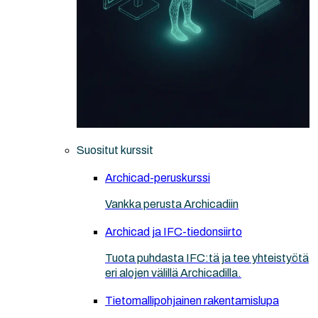
Suositut kurssit
Archicad-peruskurssi
Vankka perusta Archicadiin
Archicad ja IFC-tiedonsiirto
Tuota puhdasta IFC:tä ja tee yhteistyötä
eri alojen välillä Archicadilla.
Tietomallipohjainen rakentamislupa