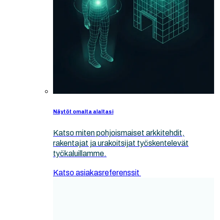
Näytöt omalta alaltasi
Katso miten pohjoismaiset arkkitehdit,
rakentajat ja urakoitsijat työskentelevät
työkaluillamme.
Katso asiakasreferenssit