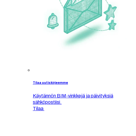
Tilaa uutiskirjeemme
Käytännön BIM-vinkkejä ja päivityksiä
sähköpostiisi.
Tilaa