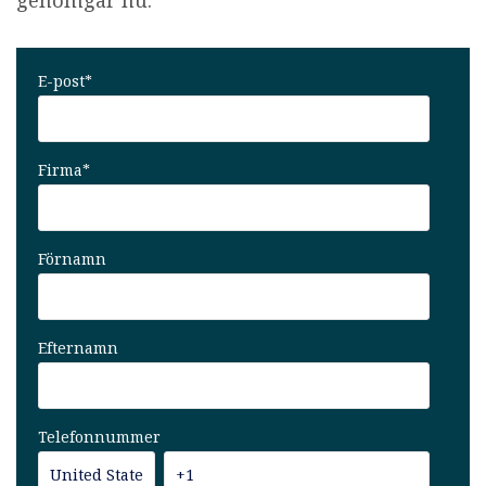
genomgår nu.
E-post
*
Firma
*
Förnamn
Efternamn
Telefonnummer