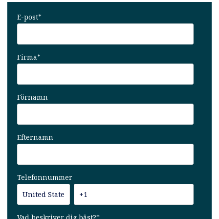
E-post
*
Firma
*
Förnamn
Efternamn
Telefonnummer
Vad beskriver dig bäst?
*