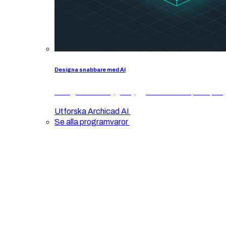
Designa snabbare med AI
Riktiga AI-verktyg inbyggda i Archicad, inte påb
Utforska Archicad AI
Se alla programvaror