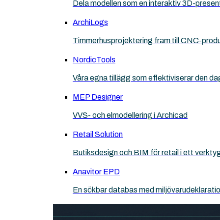
Dela modellen som en interaktiv 3D-presen
ArchiLogs
Timmerhusprojektering fram till CNC-prod
NordicTools
Våra egna tillägg som effektiviserar den da
MEP Designer
VVS- och elmodellering i Archicad
Retail Solution
Butiksdesign och BIM för retail i ett verkt
Anavitor EPD
En sökbar databas med miljövarudeklarati