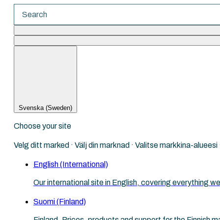
There are no suggestions because the search fi
Svenska (Sweden)
Choose your site
Velg ditt marked · Välj din marknad · Valitse markkina-aluees
English (International)
Our international site in English, covering everything
Suomi (Finland)
Finland. Prices, products and support for the Finnish m