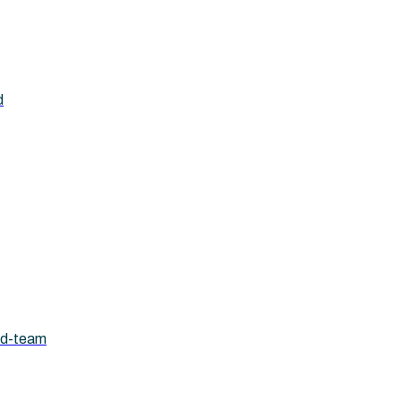
d
ad-team