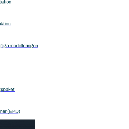
tation
uktion
gliga modelleringen
ygspaket
oner (EPD)