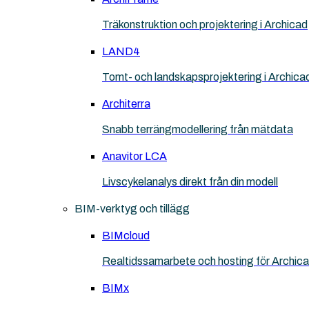
Träkonstruktion och projektering i Archicad
LAND4
Tomt- och landskapsprojektering i Archica
Architerra
Snabb terrängmodellering från mätdata
Anavitor LCA
Livscykelanalys direkt från din modell
BIM-verktyg och tillägg
BIMcloud
Realtidssamarbete och hosting för Archic
BIMx