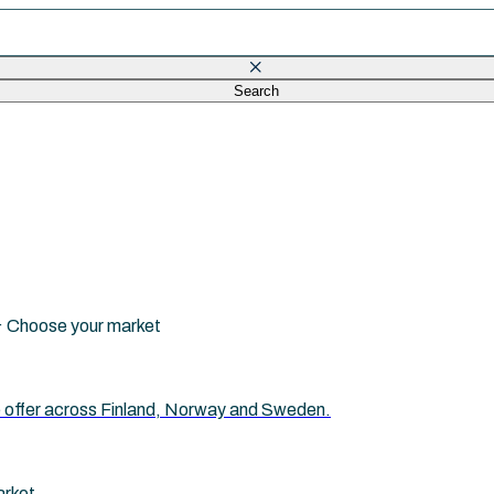
Search
eld is empty.
i · Choose your market
 we offer across Finland, Norway and Sweden.
arket.