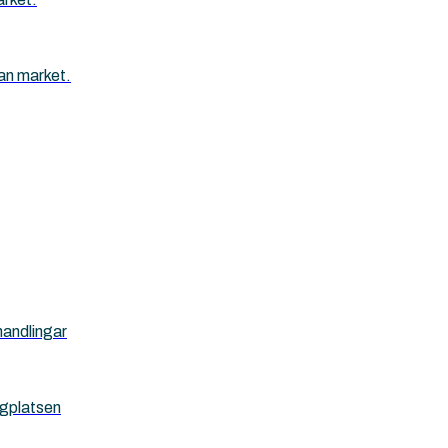
an market.
handlingar
ggplatsen