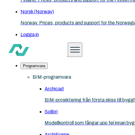
Norsk (Norway)
Norway. Prices, products and support for the Norwegi
Logga in
Programvara
BIM-programvara
Archicad
BIM-projektering från första skiss till bygg
Solibri
Modellkontroll som fångar upp fel innan by
ArchiFrame