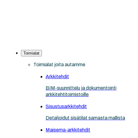
Toimialat
Toimialat joita autamme
Arkkitehdit
BIM-suunnittelu ja dokumentointi
arkkitehtitoimistoille
Sisustusarkkitehdit
Detaljoidut sisätilat samasta mallista
Maisema-arkkitehdit