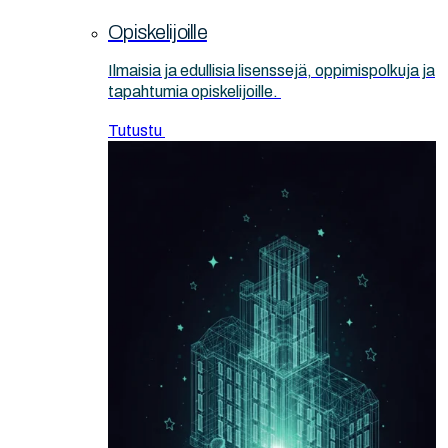
Opiskelijoille
Ilmaisia ja edullisia lisenssejä, oppimispolkuja ja
tapahtumia opiskelijoille.
Tutustu