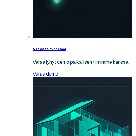
Näe se toiminnassa
Varaa lyhyt demo paikallisen tiimimme kanssa.
Varaa demo