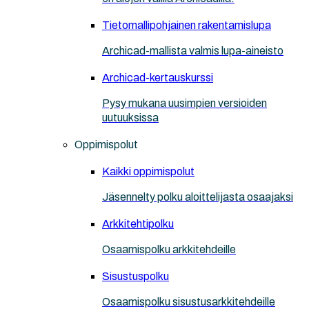
Tietomallipohjainen rakentamislupa
Archicad-mallista valmis lupa-aineisto
Archicad-kertauskurssi
Pysy mukana uusimpien versioiden
uutuuksissa
Oppimispolut
Kaikki oppimispolut
Jäsennelty polku aloittelijasta osaajaksi
Arkkitehtipolku
Osaamispolku arkkitehdeille
Sisustuspolku
Osaamispolku sisustusarkkitehdeille