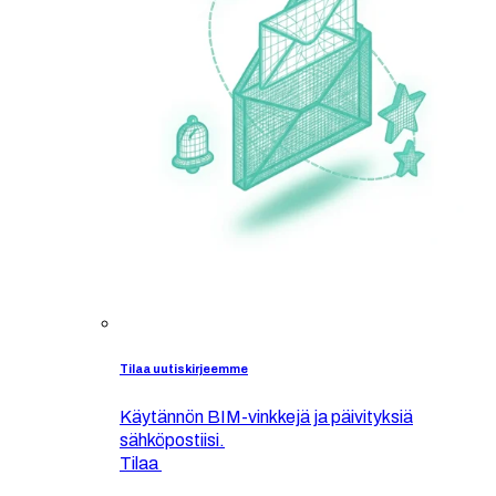
Tilaa uutiskirjeemme
Käytännön BIM-vinkkejä ja päivityksiä
sähköpostiisi.
Tilaa