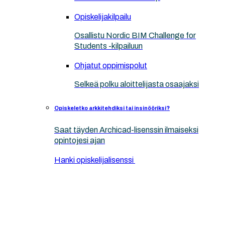
Opiskelijakilpailu
Osallistu Nordic BIM Challenge for
Students -kilpailuun
Ohjatut oppimispolut
Selkeä polku aloittelijasta osaajaksi
Opiskeletko arkkitehdiksi tai insinööriksi?
Saat täyden Archicad-lisenssin ilmaiseksi
opintojesi ajan
Hanki opiskelijalisenssi