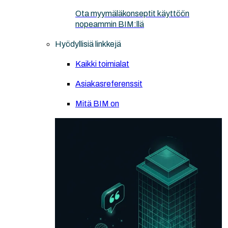
Ota myymäläkonseptit käyttöön
nopeammin BIM:llä
Hyödyllisiä linkkejä
Kaikki toimialat
Asiakasreferenssit
Mitä BIM on