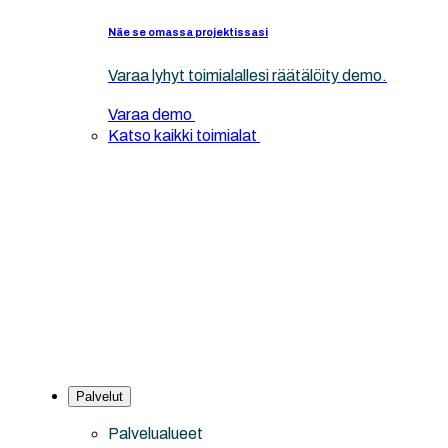
Näe se omassa projektissasi
Varaa lyhyt toimialallesi räätälöity demo.
Varaa demo
Katso kaikki toimialat
Palvelut
Palvelualueet