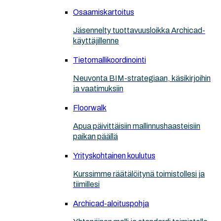
Osaamiskartoitus
Jäsennelty tuottavuusloikka Archicad-
käyttäjillenne
Tietomallikoordinointi
Neuvonta BIM-strategiaan, käsikirjoihin
ja vaatimuksiin
Floorwalk
Apua päivittäisiin mallinnushaasteisiin
paikan päällä
Yrityskohtainen koulutus
Kurssimme räätälöitynä toimistollesi ja
tiimillesi
Archicad-aloituspohja