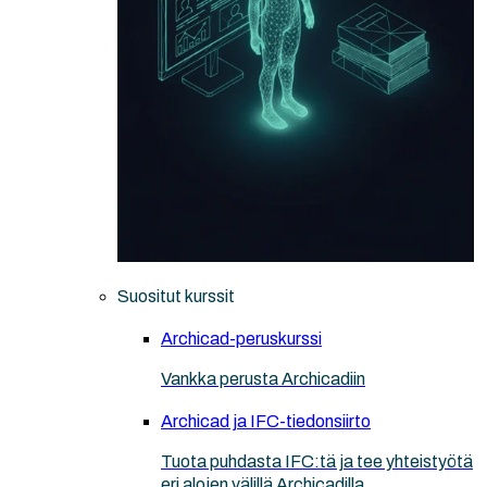
Suositut kurssit
Archicad-peruskurssi
Vankka perusta Archicadiin
Archicad ja IFC-tiedonsiirto
Tuota puhdasta IFC:tä ja tee yhteistyötä
eri alojen välillä Archicadilla.