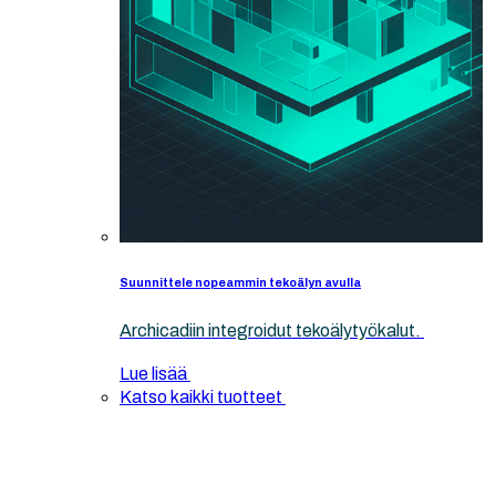
Suunnittele nopeammin tekoälyn avulla
Archicadiin integroidut tekoälytyökalut.
Lue lisää
Katso kaikki tuotteet