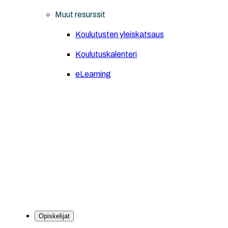
Muut resurssit
Koulutusten yleiskatsaus
Koulutuskalenteri
eLearning
Opiskelijat