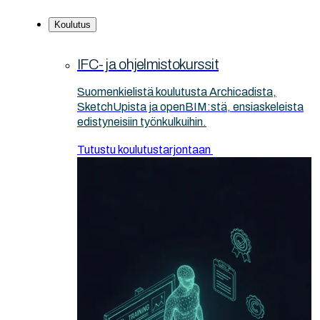
Koulutus
IFC- ja ohjelmistokurssit
Suomenkielistä koulutusta Archicadista,
SketchUpista ja openBIM:stä, ensiaskeleista
edistyneisiin työnkulkuihin.
Tutustu koulutustarjontaan