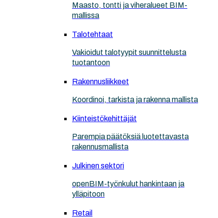
Maasto, tontti ja viheralueet BIM-
mallissa
Talotehtaat
Vakioidut talotyypit suunnittelusta
tuotantoon
Rakennusliikkeet
Koordinoi, tarkista ja rakenna mallista
Kiinteistökehittäjät
Parempia päätöksiä luotettavasta
rakennusmallista
Julkinen sektori
openBIM-työnkulut hankintaan ja
ylläpitoon
Retail