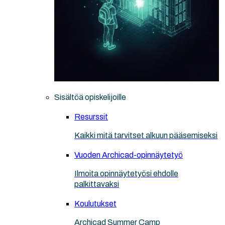
Sisältöä opiskelijoille
Resurssit
Kaikki mitä tarvitset alkuun pääsemiseksi
Vuoden Archicad-opinnäytetyö
Ilmoita opinnäytetyösi ehdolle
palkittavaksi
Koulutukset
Archicad Summer Camp