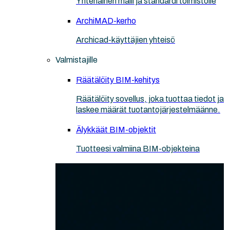
Yhtenäinen malli ja standardi toimistolle
ArchiMAD-kerho
Archicad-käyttäjien yhteisö
Valmistajille
Räätälöity BIM-kehitys
Räätälöity sovellus, joka tuottaa tiedot ja
laskee määrät tuotantojärjestelmäänne.
Älykkäät BIM-objektit
Tuotteesi valmiina BIM-objekteina