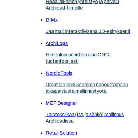
Reaaliaikainen yhteistyö ja palvelu
Archicad-tiimeille
BIMx
Jaa malli interaktiivisena 3D-esityksenä
ArchiLogs
Hirsitalosuunnittelu aina CNC-
tuotantoon asti
NordicTools
Omat laajennuksemme nopeuttamaan
jokapäiväistä mallinnustyötä
MEP Designer
Talotekniikan (LVI ja sähkö) mallinnus
Archicadissa
Retail Solution