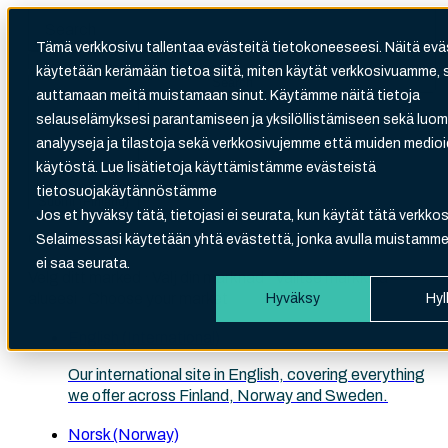
Tämä verkkosivu tallentaa evästeitä tietokoneeseesi. Näitä evä
käytetään kerämään tietoa siitä, miten käytät verkkosivuamme, 
Search
auttamaan meitä muistamaan sinut. Käytämme näitä tietoja
There are no suggestions because the search fi
selauselämyksesi parantamiseen ja yksilöllistämiseen sekä luo
analyyseja ja tilastoja sekä verkkosivujemme että muiden medi
käytöstä. Lue lisätietoja käyttämistämme evästeistä
tietosuojakäytännöstämme
Suomi (Finland)
Jos et hyväksy tätä, tietojasi ei seurata, kun käytät tätä verkkos
Choose your site
Selaimessasi käytetään yhtä evästettä, jonka avulla muistamme,
ei saa seurata.
Velg ditt marked · Välj din marknad · Valitse markkina-
alueesi · Choose your market
Hyväksy
Hyl
English (International)
Our international site in English, covering everything
we offer across Finland, Norway and Sweden.
Norsk (Norway)