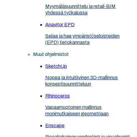
Myymäläsuunnittelu ja retail-BIM
yhdessä työkalussa
Anavitor EPD
Selaa ja hae ympäristöseloisteiden
(EPD) tietokannasta
Muut ohjelmistot
SketchUp
Nopea ja intuitiivinen 3D-mallinnus
konseptisuunnitteluun
Rhinoceros
Vapaamuotoinen mallinnus
monimutkaiseen geometriaan
Enscape
Reaaliaikainen renderöinti ja visualisointi