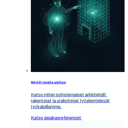
Näytöt omalta alaltasi
Katso miten pohjoismaiset arkkitehdit,
rakentajat ja urakoitsijat työskentelevät
työkaluillamme.
Katso asiakasreferenssit