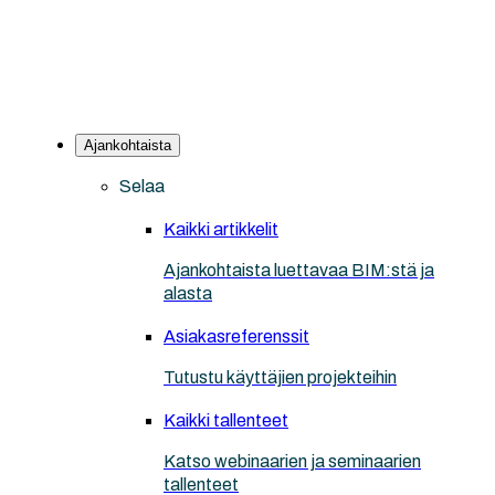
Ajankohtaista
Selaa
Kaikki artikkelit
Ajankohtaista luettavaa BIM:stä ja
alasta
Asiakasreferenssit
Tutustu käyttäjien projekteihin
Kaikki tallenteet
Katso webinaarien ja seminaarien
tallenteet