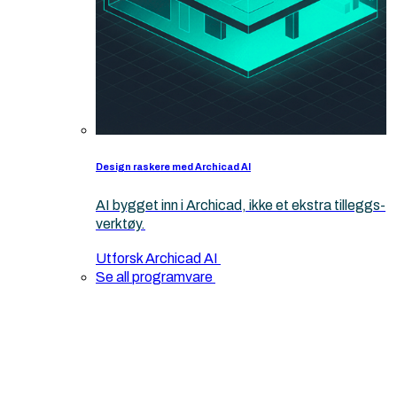
Design raskere med Archicad AI
AI bygget inn i Archicad, ikke et ekstra tilleggs-
verktøy.
Utforsk Archicad AI
Se all programvare