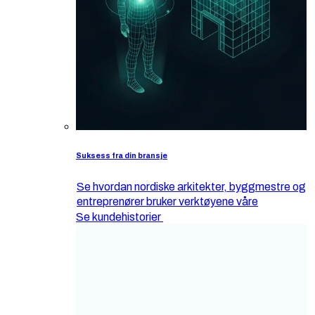
Suksess fra din bransje
Se hvordan nordiske arkitekter, byggmestre og
entreprenører bruker verktøyene våre
Se kundehistorier