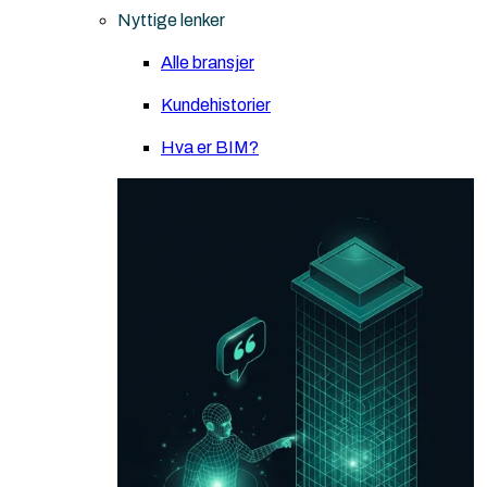
Nyttige lenker
Alle bransjer
Kundehistorier
Hva er BIM?