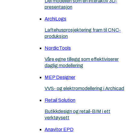
Del modellen som en interaktiv 3D-
presentasjon
ArchiLogs
Laftehusprosjektering fram til CNC-
produksjon
NordicTools
Våre egne tillegg som effektiviserer
daglig modellering
MEP Designer
VVS- og elektromodellering i Archicad
Retail Solution
Butikkdesign og retail-BIM i ett
verktøysett
Anavitor EPD