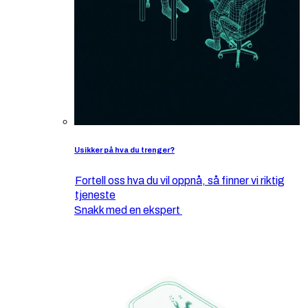
Usikker på hva du trenger?
Fortell oss hva du vil oppnå, så finner vi riktig
tjeneste
Snakk med en ekspert