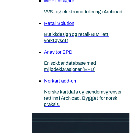
MEP Designer
VVS- og elektromodellering i Archicad
Retail Solution
Butikkdesign og retail-BIM i ett
verktøysett
Anavitor EPD
En søkbar database med
miljødeklarasjoner (EPD)
Norkart add-on
Norske kartdata og eiendomsgrenser
rett inn i Archicad. Bygget for norsk
praksis.