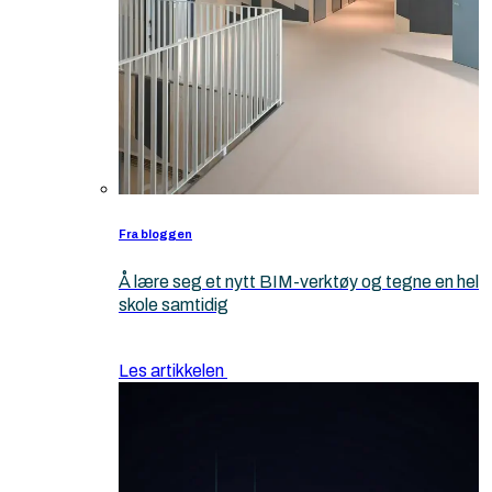
Fra bloggen
Å lære seg et nytt BIM-verktøy og tegne en hel
skole samtidig
Les artikkelen