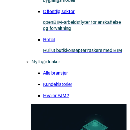
bygningsmodell
Offentlig sektor
openBIM-arbeidsflyter for anskaffelse
og forvaltning
Retail
Rull ut butikkonsepter raskere med BIM
Nyttige lenker
Alle bransjer
Kundehistorier
Hva er BIM?