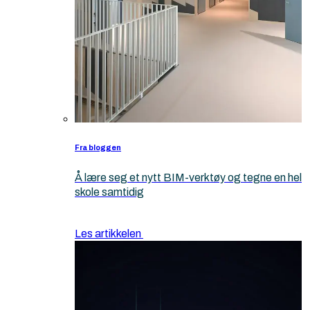
Fra bloggen
Å lære seg et nytt BIM-verktøy og tegne en hel
skole samtidig
Les artikkelen