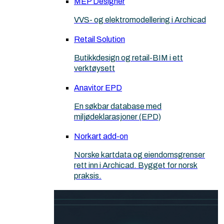
MEP Designer
VVS- og elektromodellering i Archicad
Retail Solution
Butikkdesign og retail-BIM i ett
verktøysett
Anavitor EPD
En søkbar database med
miljødeklarasjoner (EPD)
Norkart add-on
Norske kartdata og eiendomsgrenser
rett inn i Archicad. Bygget for norsk
praksis.