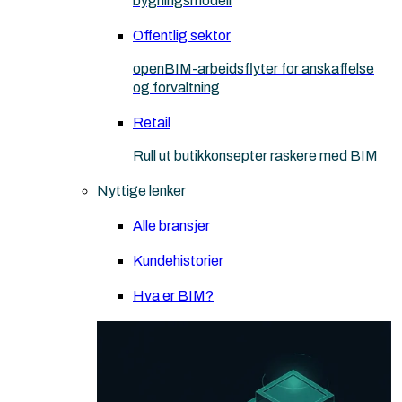
bygningsmodell
Offentlig sektor
openBIM-arbeidsflyter for anskaffelse
og forvaltning
Retail
Rull ut butikkonsepter raskere med BIM
Nyttige lenker
Alle bransjer
Kundehistorier
Hva er BIM?