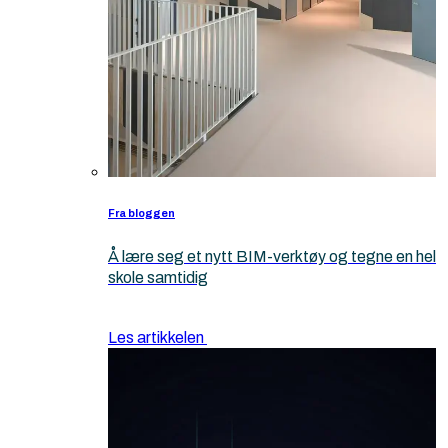
Fra bloggen
Å lære seg et nytt BIM-verktøy og tegne en hel
skole samtidig
Les artikkelen