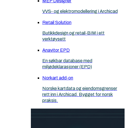
MEP Designer
VVS- og elektromodellering i Archicad
Retail Solution
Butikkdesign og retail-BIM i ett
verktøysett
Anavitor EPD
En søkbar database med
miljødeklarasjoner (EPD)
Norkart add-on
Norske kartdata og eiendomsgrenser
rett inn i Archicad. Bygget for norsk
praksis.