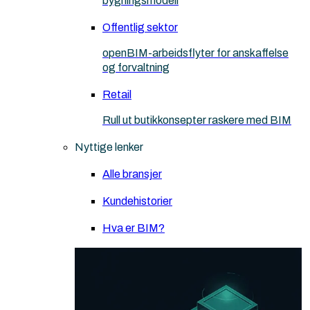
bygningsmodell
Offentlig sektor
openBIM-arbeidsflyter for anskaffelse
og forvaltning
Retail
Rull ut butikkonsepter raskere med BIM
Nyttige lenker
Alle bransjer
Kundehistorier
Hva er BIM?