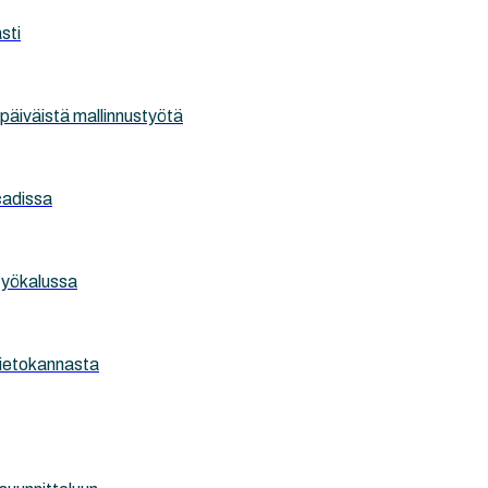
sti
iväistä mallinnustyötä
icadissa
työkalussa
tietokannasta