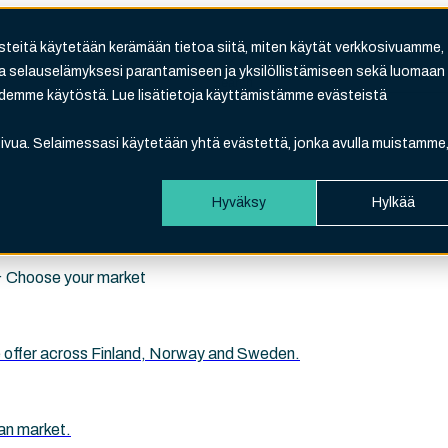
steitä käytetään kerämään tietoa siitä, miten käytät verkkosivuamme,
 selauselämyksesi parantamiseen ja yksilöllistämiseen sekä luomaan
Search
oidemme käytöstä. Lue lisätietoja käyttämistämme evästeistä
eld is empty.
osivua. Selaimessasi käytetään yhtä evästettä, jonka avulla muistamme
Hyväksy
Hylkää
i · Choose your market
 we offer across Finland, Norway and Sweden.
an market.