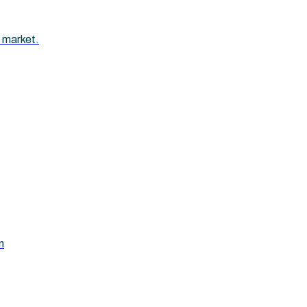
 market.
n