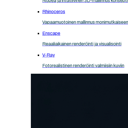
Nopea ja intuitiivinen 3D-mallinnus konsept
Rhinoceros
Vapaamuotoinen mallinnus monimutkaisee
Enscape
Reaaliaikainen renderöinti ja visualisointi
V-Ray
Fotorealistinen renderöinti valmiisiin kuviin