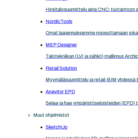
Hirsitalosuunnittelu aina CNC-tuotantoon a
NordicTools
Omat laajennuksemme nopeuttamaan jokapä
MEP Designer
Talotekniikan (LVI ja sähkö) mallinnus Arch
Retail Solution
Myymäläsuunnittelu ja retail-BIM yhdessä 
Anavitor EPD
Selaa ja hae ympäristöseloisteiden (EPD) 
Muut ohjelmistot
SketchUp