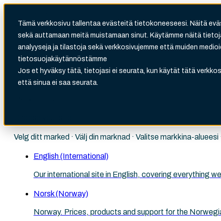
Tämä verkkosivu tallentaa evästeitä tietokoneeseesi. Näitä evä
sekä auttamaan meitä muistamaan sinut. Käytämme näitä tietoja
analyyseja ja tilastoja sekä verkkosivujemme että muiden medi
There are no suggestions because the search fi
tietosuojakäytännöstämme
Jos et hyväksy tätä, tietojasi ei seurata, kun käytät tätä verkk
että sinua ei saa seurata.
Suomi (Finland)
Choose your site
Velg ditt marked · Välj din marknad · Valitse markkina-aluees
English (International)
Our international site in English, covering everything
Norsk (Norway)
Norway. Prices, products and support for the Norwegi