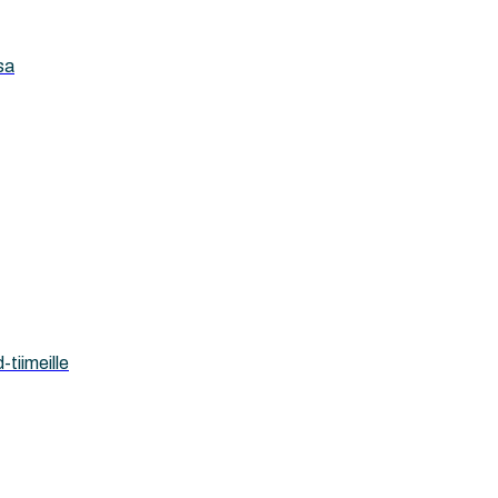
sa
-tiimeille