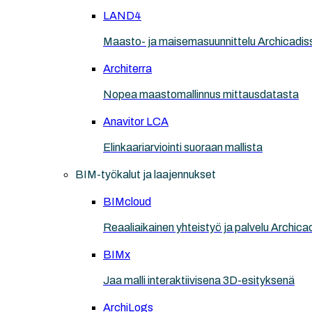
LAND4
Maasto- ja maisemasuunnittelu Archicadis
Architerra
Nopea maastomallinnus mittausdatasta
Anavitor LCA
Elinkaariarviointi suoraan mallista
BIM-työkalut ja laajennukset
BIMcloud
Reaaliaikainen yhteistyö ja palvelu Archicad
BIMx
Jaa malli interaktiivisena 3D-esityksenä
ArchiLogs