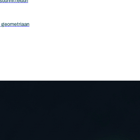
isuunnitteluun
n geometriaan