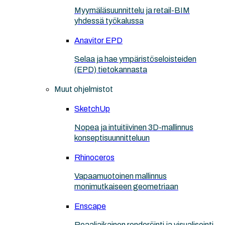
Myymäläsuunnittelu ja retail-BIM
yhdessä työkalussa
Anavitor EPD
Selaa ja hae ympäristöseloisteiden
(EPD) tietokannasta
Muut ohjelmistot
SketchUp
Nopea ja intuitiivinen 3D-mallinnus
konseptisuunnitteluun
Rhinoceros
Vapaamuotoinen mallinnus
monimutkaiseen geometriaan
Enscape
Reaaliaikainen renderöinti ja visualisointi