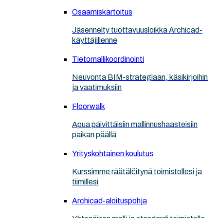
Osaamiskartoitus
Jäsennelty tuottavuusloikka Archicad-
käyttäjillenne
Tietomallikoordinointi
Neuvonta BIM-strategiaan, käsikirjoihin
ja vaatimuksiin
Floorwalk
Apua päivittäisiin mallinnushaasteisiin
paikan päällä
Yrityskohtainen koulutus
Kurssimme räätälöitynä toimistollesi ja
tiimillesi
Archicad-aloituspohja