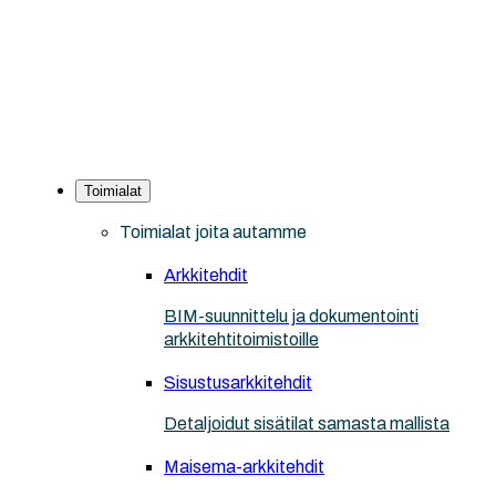
Toimialat
Toimialat joita autamme
Arkkitehdit
BIM-suunnittelu ja dokumentointi
arkkitehtitoimistoille
Sisustusarkkitehdit
Detaljoidut sisätilat samasta mallista
Maisema-arkkitehdit