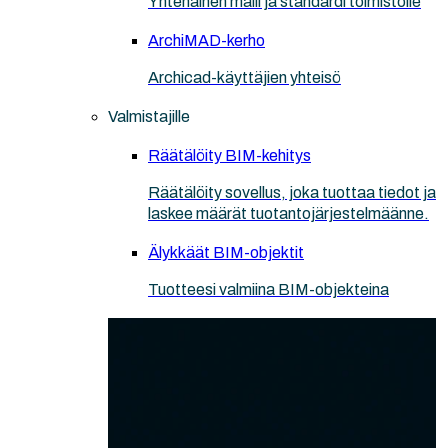
Yhtenäinen malli ja standardi toimistolle
ArchiMAD-kerho
Archicad-käyttäjien yhteisö
Valmistajille
Räätälöity BIM-kehitys
Räätälöity sovellus, joka tuottaa tiedot ja
laskee määrät tuotantojärjestelmäänne.
Älykkäät BIM-objektit
Tuotteesi valmiina BIM-objekteina