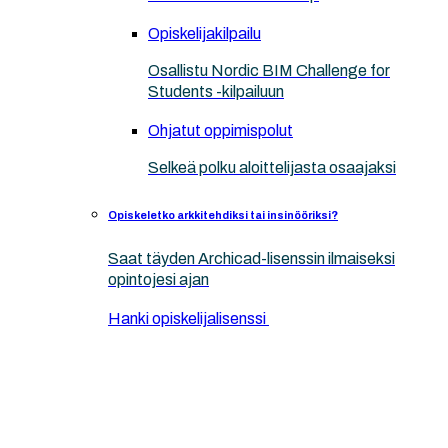
Opiskelijakilpailu
Osallistu Nordic BIM Challenge for
Students -kilpailuun
Ohjatut oppimispolut
Selkeä polku aloittelijasta osaajaksi
Opiskeletko arkkitehdiksi tai insinööriksi?
Saat täyden Archicad-lisenssin ilmaiseksi
opintojesi ajan
Hanki opiskelijalisenssi