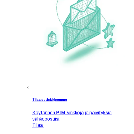
Tilaa uutiskirjeemme
Käytännön BIM-vinkkejä ja päivityksiä
sähköpostiisi.
Tilaa