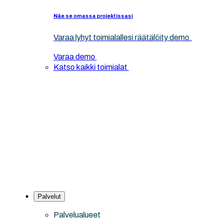
Näe se omassa projektissasi
Varaa lyhyt toimialallesi räätälöity demo.
Varaa demo
Katso kaikki toimialat
Palvelut
Palvelualueet