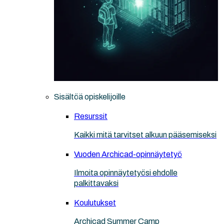
Sisältöä opiskelijoille
Resurssit
Kaikki mitä tarvitset alkuun pääsemiseksi
Vuoden Archicad-opinnäytetyö
Ilmoita opinnäytetyösi ehdolle
palkittavaksi
Koulutukset
Archicad Summer Camp