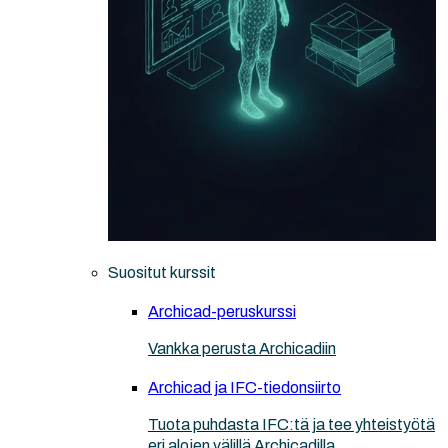
Suositut kurssit
Archicad-peruskurssi
Vankka perusta Archicadiin
Archicad ja IFC-tiedonsiirto
Tuota puhdasta IFC:tä ja tee yhteistyötä
eri alojen välillä Archicadilla.