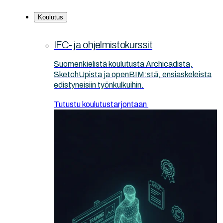
Koulutus
IFC- ja ohjelmistokurssit
Suomenkielistä koulutusta Archicadista,
SketchUpista ja openBIM:stä, ensiaskeleista
edistyneisiin työnkulkuihin.
Tutustu koulutustarjontaan