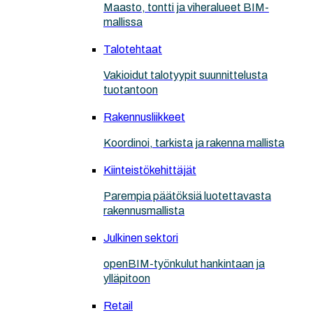
Maasto, tontti ja viheralueet BIM-
mallissa
Talotehtaat
Vakioidut talotyypit suunnittelusta
tuotantoon
Rakennusliikkeet
Koordinoi, tarkista ja rakenna mallista
Kiinteistökehittäjät
Parempia päätöksiä luotettavasta
rakennusmallista
Julkinen sektori
openBIM-työnkulut hankintaan ja
ylläpitoon
Retail