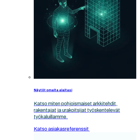
Näytöt omalta alaltasi
Katso miten pohjoismaiset arkkitehdit,
rakentajat ja urakoitsijat työskentelevät
työkaluillamme.
Katso asiakasreferenssit