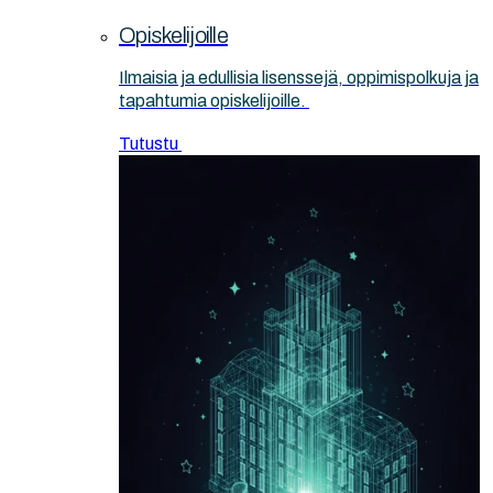
Opiskelijoille
Ilmaisia ja edullisia lisenssejä, oppimispolkuja ja
tapahtumia opiskelijoille.
Tutustu