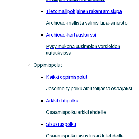
Tietomallipohjainen rakentamislupa
Archicad-mallista valmis lupa-aineisto
Archicad-kertauskurssi
Pysy mukana uusimpien versioiden
uutuuksissa
Oppimispolut
Kaikki oppimispolut
Jäsennelty polku aloittelijasta osaajaksi
Arkkitehtipolku
Osaamispolku arkkitehdeille
Sisustuspolku
Osaamispolku sisustusarkkitehdeille