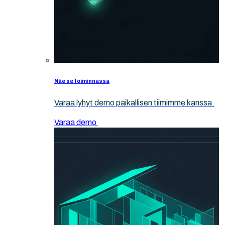
Näe se toiminnassa
Varaa lyhyt demo paikallisen tiimimme kanssa.
Varaa demo