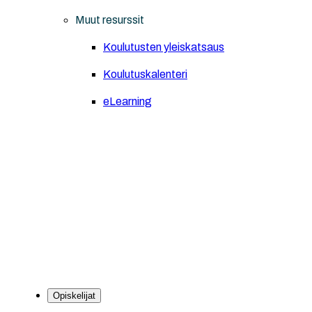
Muut resurssit
Koulutusten yleiskatsaus
Koulutuskalenteri
eLearning
Opiskelijat