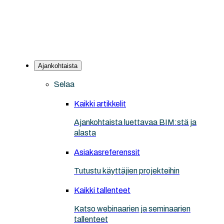
Ajankohtaista
Selaa
Kaikki artikkelit
Ajankohtaista luettavaa BIM:stä ja
alasta
Asiakasreferenssit
Tutustu käyttäjien projekteihin
Kaikki tallenteet
Katso webinaarien ja seminaarien
tallenteet