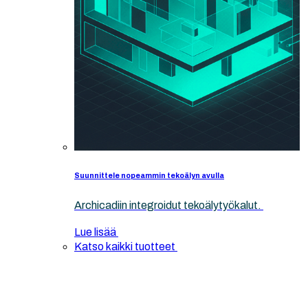
Suunnittele nopeammin tekoälyn avulla
Archicadiin integroidut tekoälytyökalut.
Lue lisää
Katso kaikki tuotteet