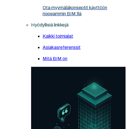
Ota myymäläkonseptit käyttöön
nopeammin BIM:llä
Hyödyllisiä linkkejä
Kaikki toimialat
Asiakasreferenssit
Mitä BIM on