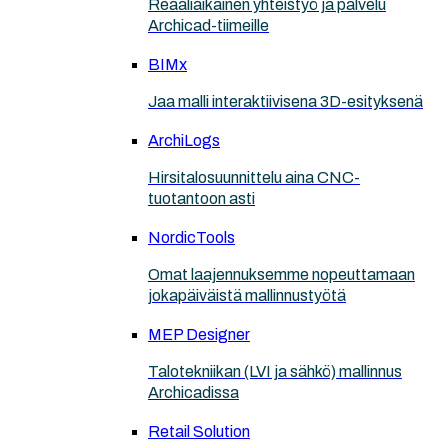
Reaaliaikainen yhteistyö ja palvelu
Archicad-tiimeille
BIMx
Jaa malli interaktiivisena 3D-esityksenä
ArchiLogs
Hirsitalosuunnittelu aina CNC-
tuotantoon asti
NordicTools
Omat laajennuksemme nopeuttamaan
jokapäiväistä mallinnustyötä
MEP Designer
Talotekniikan (LVI ja sähkö) mallinnus
Archicadissa
Retail Solution