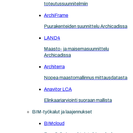
toteutussuunnitelmiin
ArchiFrame
Puurakenteiden suunnittelu Archicadissa
LAND4
Maasto- ja maisemasuunnittelu
Archicadissa
Architerra
Nopea maastomallinnus mittausdatasta
Anavitor LCA
Elinkaariarviointi suoraan mallista
BIM-työkalut ja laajennukset
BIMcloud