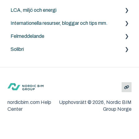
LCA, miljö och energi
Solibri
Internationella resurser, bloggar och tips mm.
Archicad
Anavitor LCA
Felmeddelande
Graphisoft
Solibri
Archicad
Solibri
Andra problem/frågeställningar
MacOS och Windows
Installation
Felsökning
nordicbim.com Help
Upphovsrätt © 2026, Nordic BIM
Center
Group Norge