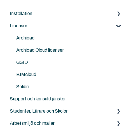
Installation
Licenser
Archicad
BIMcloud
Archicad
Nordic Tools
Archicad Cloud licenser
Solibri
GSID
ArchiTerra
BIMcloud
Goodies for Archicad
Solibri
Support och konsulttjänster
Design LCA
Studenter, Lärare och Skolor
SweTools
Arbetsmiljö och mallar
Twinmotion
Archicad BIM för elever, lärare och skolor