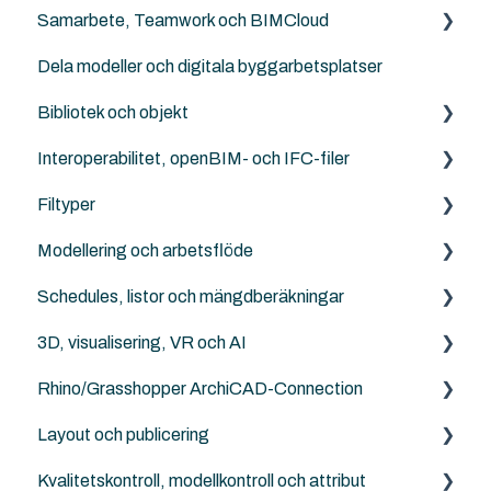
Samarbete, Teamwork och BIMCloud
Landskapsarkitekter, kartor och terräng
NordicTools template
Dela modeller och digitala byggarbetsplatser
Ingenjörer och konstruktörer
Templates
Generellt sett
Bibliotek och objekt
Attribut
Felsökning
Interoperabilitet, openBIM- och IFC-filer
Work Enviroment
Rutiner
Externa objekt
Filtyper
Migration mellan versioner
Other Collaboration solutions
Archicad standard bibliotek
IFC generellt
Modellering och arbetsflöde
Sammarbete med Revit
Archicad
PDF
Schedules, listor och mängdberäkningar
DXF/DWG File (.dxf, .dwg)
Archicad
3D, visualisering, VR och AI
Punktmoln
NordicTools
Archicad
Rhino/Grasshopper ArchiCAD-Connection
RFA
Archicad
Layout och publicering
Archicad File Types (.pln, .pla, .tpl and .mod etc.)
Rhino - Grasshopper
Kvalitetskontroll, modellkontroll och attribut
Archicad