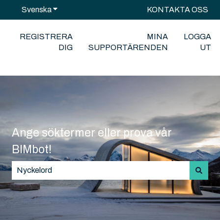
Svenska
Visa undermenyer för översättningar
KONTAKTA OSS
REGISTRERA
MINA
LOGGA
DIG
SUPPORTÄRENDEN
UT
Ange söktermer eller prova vår
BIMbot!
Det finns inga förslag eftersom sökfältet är tomt.