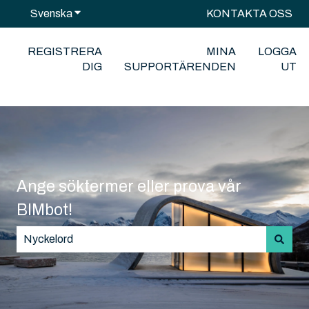
Svenska
Visa undermenyer för översättningar
KONTAKTA OSS
REGISTRERA
MINA
LOGGA
DIG
SUPPORTÄRENDEN
UT
Ange söktermer eller prova vår
BIMbot!
Det finns inga förslag eftersom sökfältet är tomt.