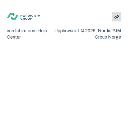
MacOS och Windows
Installation
Felsökning
nordicbim.com Help
Upphovsrätt © 2026, Nordic BIM
Center
Group Norge