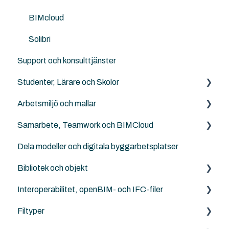
ArchiTerra
BIMcloud
Goodies for Archicad
Solibri
Support och konsulttjänster
Design LCA
Studenter, Lärare och Skolor
SweTools
Arbetsmiljö och mallar
Twinmotion
Archicad BIM för elever, lärare och skolor
Samarbete, Teamwork och BIMCloud
Landskapsarkitekter, kartor och terräng
NordicTools template
Dela modeller och digitala byggarbetsplatser
Ingenjörer och konstruktörer
Templates
Generellt sett
Bibliotek och objekt
Attribut
Felsökning
Interoperabilitet, openBIM- och IFC-filer
Work Enviroment
Rutiner
Externa objekt
Filtyper
Migration mellan versioner
Other Collaboration solutions
Archicad standard bibliotek
IFC generellt