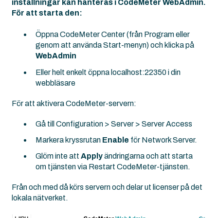
inställningar kan hanteras i CodeMeter WebAdmin.
För att starta den:
Öppna CodeMeter Center (från Program eller
genom att använda Start-menyn) och klicka på
WebAdmin
Eller helt enkelt öppna localhost:22350 i din
webbläsare
För att aktivera CodeMeter-servern:
Gå till Configuration > Server > Server Access
Markera kryssrutan
Enable
för Network Server.
Glöm inte att
Apply
ändringarna och att starta
om tjänsten via Restart CodeMeter-tjänsten.
Från och med då körs servern och delar ut licenser på det
lokala nätverket.