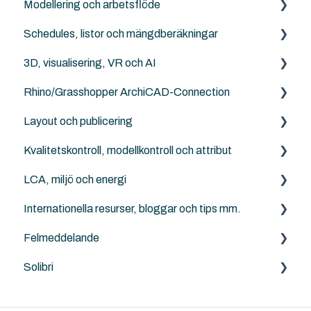
Modellering och arbetsflöde
Sammarbete med Revit
Archicad
PDF
Schedules, listor och mängdberäkningar
DXF/DWG File (.dxf, .dwg)
Archicad
3D, visualisering, VR och AI
Punktmoln
NordicTools
Archicad
Rhino/Grasshopper ArchiCAD-Connection
RFA
Archicad
Layout och publicering
Archicad File Types (.pln, .pla, .tpl and .mod etc.)
Rhino - Grasshopper
Kvalitetskontroll, modellkontroll och attribut
Archicad
LCA, miljö och energi
Solibri
Internationella resurser, bloggar och tips mm.
Archicad
Anavitor LCA
Felmeddelande
Graphisoft
Solibri
Archicad
Solibri
Andra problem/frågeställningar