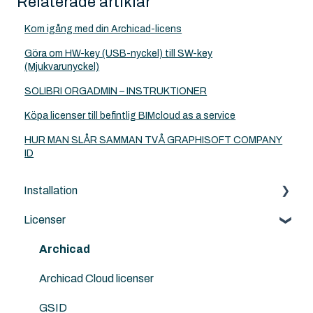
Relaterade artiklar
Kom igång med din Archicad-licens
Göra om HW-key (USB-nyckel) till SW-key
(Mjukvarunyckel)
SOLIBRI ORGADMIN – INSTRUKTIONER
Köpa licenser till befintlig BIMcloud as a service
HUR MAN SLÅR SAMMAN TVÅ GRAPHISOFT COMPANY
ID
Installation
Licenser
Archicad
BIMcloud
Archicad
Nordic Tools
Archicad Cloud licenser
Solibri
GSID