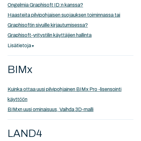
Ongelmia Graphisoft ID:n kanssa?
Haasteita pilvipohjaisen suojauksen toiminnassa tai
Graphisoftin sivuille kirjautumisessa?
Graphisoft-yritystilin käyttäjien hallinta
Lisätietoja
▼
BIMx
Kuinka ottaa uusi pilvipohjainen BIMx Pro -lisensointi
käyttöön
BIMxn uusi ominaisuus, Vaihda 3D-malli
LAND4