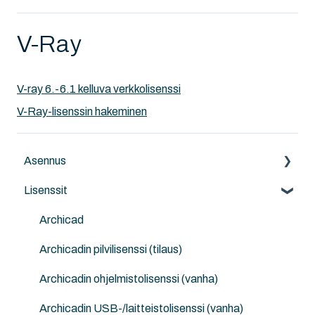
V-Ray
V-ray 6.-6.1 kelluva verkkolisenssi
V-Ray-lisenssin hakeminen
Asennus
Lisenssit
Archicad
Archicad-päivitykset
Archicad
NordicTools
Archicadin pilvilisenssi (tilaus)
ArchiFrame
Archicadin ohjelmistolisenssi (vanha)
Goodies for Archicad
Archicadin USB-/laitteistolisenssi (vanha)