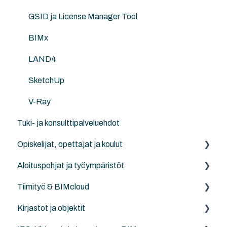
LAND4
GSID ja License Manager Tool
SketchUp
BIMx
V-Ray
LAND4
SketchUp
V-Ray
Tuki- ja konsulttipalveluehdot
Opiskelijat, opettajat ja koulut
Aloituspohjat ja työympäristöt
Archicad BIM opiskelijoille, opettajille ja kouluille
Tiimityö & BIMcloud
Maisema-arkkitehdit ja -suunnittelu, maasto
NordicTools-aloituspohja
Kirjastot ja objektit
Insinöörit ja rakentajat
Aloituspohjat
Yleistä