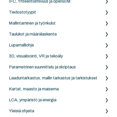
IFC, Yhteentoimivuus ja openBIM
Työympäristö
Suositeltavat työtavat
Omat yksilöidyt objektikirjastot
Tiedostotyypit
Mallin siirto versioiden välillä
Muut yhteistyöratkaisut
Täydentävät objektikirjastot
IFC:stä yleisesti
Mallintaminen ja työnkulut
Revit-yhteistyö
Archicadin oletuskirjastot
Archicad
DXF/DWG-tiedostot (.dxf, .dwg)
Taulukot ja määrälaskenta
Solibri
Pistepilvet (.e57, xyz, txt...)
Archicad
Lupamalliohje
IFC-katseluohjelmat/-työkalut
NordicTools
Archicad
3D, visualisointi, VR ja tekoäly
1 Lupamallin tietojen yleiskatsaus
Parametrinen suunnittelu ja skriptaus
2 Lupamallin osien tietokuvaukset
Archicad
Laaduntarkastus, mallin tarkastus ja tarkistukset
3 Lupamallialoituspohjan poikkeamat
Twinmotion
Archicad Python API
Kartat, maasto ja maisema
4 Rakenteellinen järjestelmä -koodisto
Rhino - Grasshopper
Archicad
LCA, ympäristö ja energia
5 Lupamallin esimerkkiprojektit
LAND4
Yleisiä ohjeita
Projektin koordinaatit
Anavitor LCA