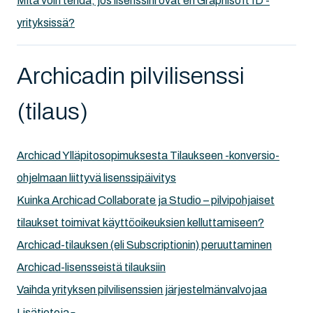
Mitä voin tehdä, jos lisenssini ovat eri Graphisoft ID -
yrityksissä?
Archicadin pilvilisenssi
(tilaus)
Archicad Ylläpitosopimuksesta Tilaukseen -konversio-
ohjelmaan liittyvä lisenssipäivitys
Kuinka Archicad Collaborate ja Studio – pilvipohjaiset
tilaukset toimivat käyttöoikeuksien kelluttamiseen?
Archicad-tilauksen (eli Subscriptionin) peruuttaminen
Archicad-lisensseistä tilauksiin
Vaihda yrityksen pilvilisenssien järjestelmänvalvojaa
Lisätietoja