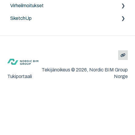
Virheilmoitukset
Ohjeita
SketchUp
Archicad
MacOS ja Windows
Yleistä
SketchUp
Tekijänoikeus © 2026, Nordic BIM Group
Tukiportaali
Norge