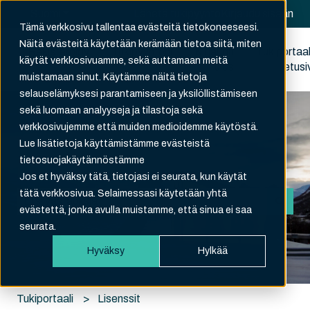
Suomi
Näytä käännöksien alavalikko
Lähetä tukipyyntö
Kirjaudu sisään
Tämä verkkosivu tallentaa evästeitä tietokoneeseesi.
Näitä evästeitä käytetään kerämään tietoa siitä, miten
Rekisteröidy
Tukipyyntöni
Kirjaudu
Tukiportaal
käytät verkkosivuamme, sekä auttamaan meitä
ulos
etusi
muistamaan sinut. Käytämme näitä tietoja
selauselämyksesi parantamiseen ja yksilöllistämiseen
sekä luomaan analyyseja ja tilastoja sekä
verkkosivujemme että muiden medioidemme käytöstä.
Lue lisätietoja käyttämistämme evästeistä
tietosuojakäytännöstämme
Hei. Kuinka voimme auttaa?
Jos et hyväksy tätä, tietojasi ei seurata, kun käytät
tätä verkkosivua. Selaimessasi käytetään yhtä
evästettä, jonka avulla muistamme, että sinua ei saa
Ehdotuksia ei ole, koska hakukenttä on tyhjä.
seurata.
Hyväksy
Hylkää
Tukiportaali
Lisenssit