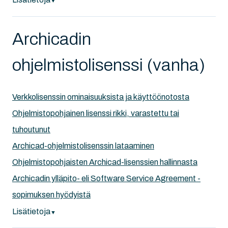
▼
Archicadin
ohjelmistolisenssi (vanha)
Verkkolisenssin ominaisuuksista ja käyttöönotosta
Ohjelmistopohjainen lisenssi rikki, varastettu tai
tuhoutunut
Archicad-ohjelmistolisenssin lataaminen
Ohjelmistopohjaisten Archicad-lisenssien hallinnasta
Archicadin ylläpito- eli Software Service Agreement -
sopimuksen hyödyistä
Lisätietoja
▼