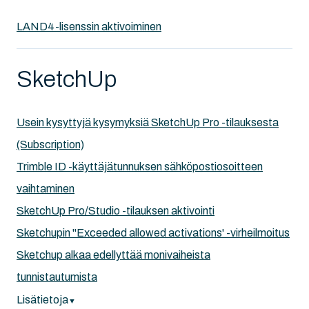
LAND4-lisenssin aktivoiminen
SketchUp
Usein kysyttyjä kysymyksiä SketchUp Pro -tilauksesta
(Subscription)
Trimble ID -käyttäjätunnuksen sähköpostiosoitteen
vaihtaminen
SketchUp Pro/Studio -tilauksen aktivointi
Sketchupin ''Exceeded allowed activations' -virheilmoitus
Sketchup alkaa edellyttää monivaiheista
tunnistautumista
Lisätietoja
▼