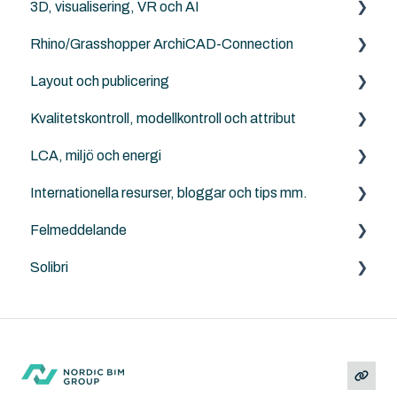
3D, visualisering, VR och AI
Punktmoln
NordicTools
Archicad
Rhino/Grasshopper ArchiCAD-Connection
RFA
Archicad
Layout och publicering
Archicad File Types (.pln, .pla, .tpl and .mod etc.)
Rhino - Grasshopper
Kvalitetskontroll, modellkontroll och attribut
Archicad
LCA, miljö och energi
Solibri
Internationella resurser, bloggar och tips mm.
Archicad
Anavitor LCA
Felmeddelande
Graphisoft
Solibri
Archicad
Solibri
Andra problem/frågeställningar
MacOS och Windows
Installation
Felsökning