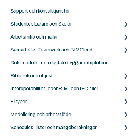
Support och konsulttjänster
Design LCA
Studenter, Lärare och Skolor
SweTools
Arbetsmiljö och mallar
Twinmotion
Archicad BIM för elever, lärare och skolor
Samarbete, Teamwork och BIMCloud
Landskapsarkitekter, kartor och terräng
NordicTools template
Dela modeller och digitala byggarbetsplatser
Ingenjörer och konstruktörer
Templates
Generellt sett
Bibliotek och objekt
Attribut
Felsökning
Interoperabilitet, openBIM- och IFC-filer
Work Enviroment
Rutiner
Externa objekt
Filtyper
Migration mellan versioner
Other Collaboration solutions
Archicad standard bibliotek
IFC generellt
Modellering och arbetsflöde
Sammarbete med Revit
Archicad
PDF
Schedules, listor och mängdberäkningar
DXF/DWG File (.dxf, .dwg)
Archicad