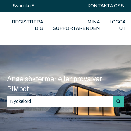
Svenska
Visa undermenyer för översättningar
KONTAKTA OSS
REGISTRERA
MINA
LOGGA
DIG
SUPPORTÄRENDEN
UT
Ange söktermer eller prova vår
BIMbot!
Det finns inga förslag eftersom sökfältet är tomt.