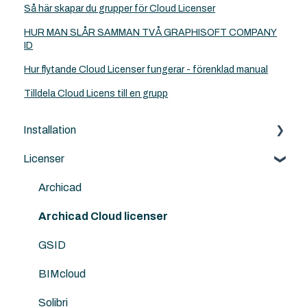
Så här skapar du grupper för Cloud Licenser
HUR MAN SLÅR SAMMAN TVÅ GRAPHISOFT COMPANY
ID
Hur flytande Cloud Licenser fungerar - förenklad manual
Tilldela Cloud Licens till en grupp
Installation
Licenser
Archicad
BIMcloud
Archicad
Nordic Tools
Archicad Cloud licenser
Solibri
GSID
ArchiTerra
BIMcloud
Goodies for Archicad
Solibri