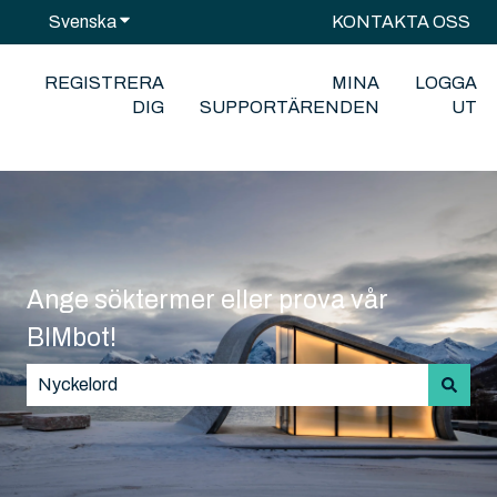
Svenska
Visa undermenyer för översättningar
KONTAKTA OSS
REGISTRERA
MINA
LOGGA
DIG
SUPPORTÄRENDEN
UT
Ange söktermer eller prova vår
BIMbot!
Det finns inga förslag eftersom sökfältet är tomt.