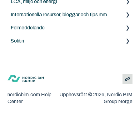
LCA, miljö och energi
Solibri
Internationella resurser, bloggar och tips mm.
Archicad
Anavitor LCA
Felmeddelande
Graphisoft
Solibri
Archicad
Solibri
Andra problem/frågeställningar
MacOS och Windows
Installation
Felsökning
nordicbim.com Help
Upphovsrätt © 2026, Nordic BIM
Center
Group Norge