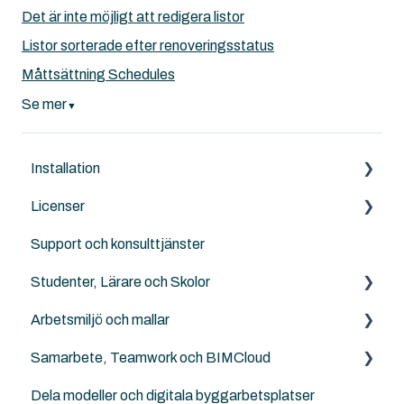
Det är inte möjligt att redigera listor
Listor sorterade efter renoveringsstatus
Måttsättning Schedules
Se mer
▼
Installation
Licenser
Archicad
Support och konsulttjänster
BIMcloud
Archicad
Studenter, Lärare och Skolor
Nordic Tools
Archicad Cloud licenser
Arbetsmiljö och mallar
Solibri
GSID
Archicad BIM för elever, lärare och skolor
Samarbete, Teamwork och BIMCloud
ArchiTerra
BIMcloud
Landskapsarkitekter, kartor och terräng
NordicTools template
Dela modeller och digitala byggarbetsplatser
Goodies for Archicad
Solibri
Ingenjörer och konstruktörer
Templates
Generellt sett