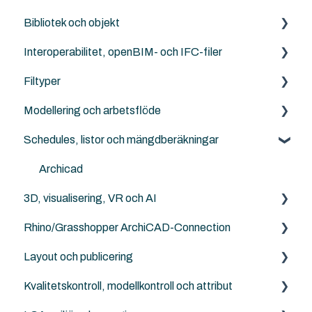
Bibliotek och objekt
Design LCA
Attribut
Felsökning
Interoperabilitet, openBIM- och IFC-filer
SweTools
Work Enviroment
Rutiner
Externa objekt
Filtyper
Twinmotion
Migration mellan versioner
Other Collaboration solutions
Archicad standard bibliotek
IFC generellt
Modellering och arbetsflöde
Sammarbete med Revit
Archicad
PDF
Schedules, listor och mängdberäkningar
DXF/DWG File (.dxf, .dwg)
Archicad
Punktmoln
NordicTools
Archicad
3D, visualisering, VR och AI
RFA
Rhino/Grasshopper ArchiCAD-Connection
Archicad File Types (.pln, .pla, .tpl and .mod etc.)
Archicad
Layout och publicering
Rhino - Grasshopper
Kvalitetskontroll, modellkontroll och attribut
Archicad