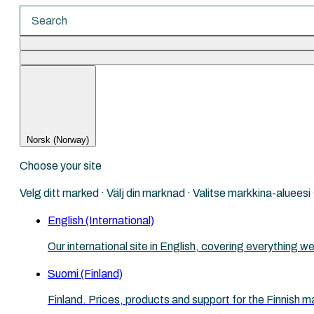
There are no suggestions because the search fi
Norsk (Norway)
Choose your site
Velg ditt marked · Välj din marknad · Valitse markkina-aluees
English (International)
Our international site in English, covering everything
Suomi (Finland)
Finland. Prices, products and support for the Finnish m