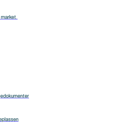
 market.
yggedokumenter
geplassen