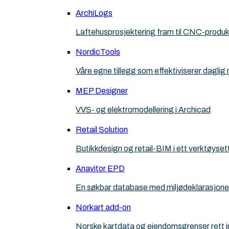
ArchiLogs
Laftehusprosjektering fram til CNC-produ
NordicTools
Våre egne tillegg som effektiviserer daglig
MEP Designer
VVS- og elektromodellering i Archicad
Retail Solution
Butikkdesign og retail-BIM i ett verktøyset
Anavitor EPD
En søkbar database med miljødeklarasjone
Norkart add-on
Norske kartdata og eiendomsgrenser rett in