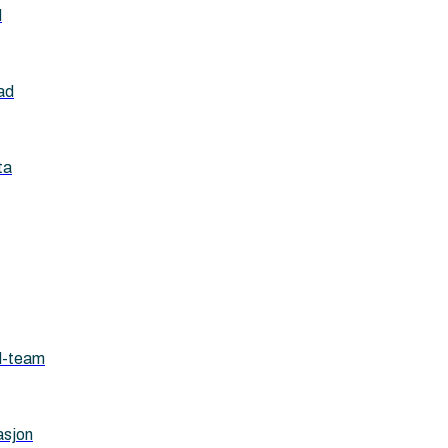
d
ad
ta
d-team
asjon