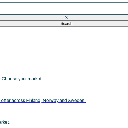
Search
eld is empty.
i · Choose your market
 we offer across Finland, Norway and Sweden.
arket.