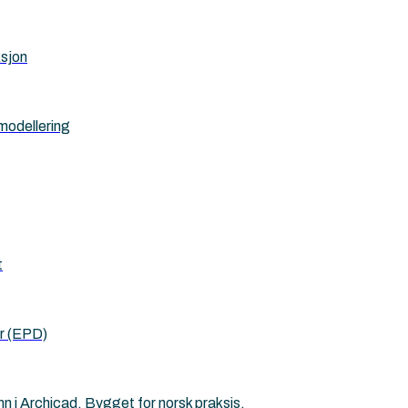
ksjon
 modellering
t
r (EPD)
n i Archicad. Bygget for norsk praksis.