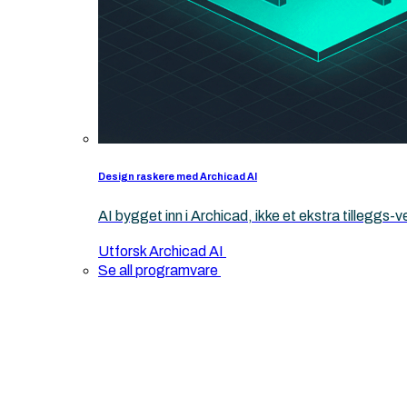
Design raskere med Archicad AI
AI bygget inn i Archicad, ikke et ekstra tilleggs-v
Utforsk Archicad AI
Se all programvare