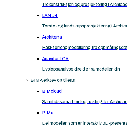
Trekonstruksjon og prosjektering i Archica
LAND4
Tomte- og landskapsprosjektering i Archic
Architerra
Rask terrengmodellering fra oppmålingsda
Anavitor LCA
Livsløpsanalyse direkte fra modellen din
BIM-verktøy og tillegg
BIMcloud
Sanntidssamarbeid og hosting for Archica
BIMx
Del modellen som en interaktiv 3D-present