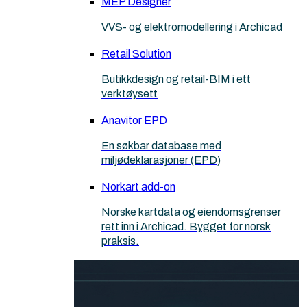
MEP Designer
VVS- og elektromodellering i Archicad
Retail Solution
Butikkdesign og retail-BIM i ett
verktøysett
Anavitor EPD
En søkbar database med
miljødeklarasjoner (EPD)
Norkart add-on
Norske kartdata og eiendomsgrenser
rett inn i Archicad. Bygget for norsk
praksis.