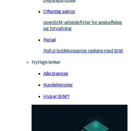
bygningsmodell
Offentlig sektor
openBIM-arbeidsflyter for anskaffelse
og forvaltning
Retail
Rull ut butikkonsepter raskere med BIM
Nyttige lenker
Alle bransjer
Kundehistorier
Hva er BIM?