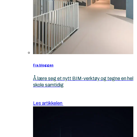
Fra bloggen
Å lære seg et nytt BIM-verktøy og tegne en hel
skole samtidig
Les artikkelen