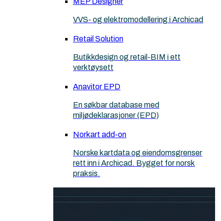
MEP Designer
VVS- og elektromodellering i Archicad
Retail Solution
Butikkdesign og retail-BIM i ett
verktøysett
Anavitor EPD
En søkbar database med
miljødeklarasjoner (EPD)
Norkart add-on
Norske kartdata og eiendomsgrenser
rett inn i Archicad. Bygget for norsk
praksis.