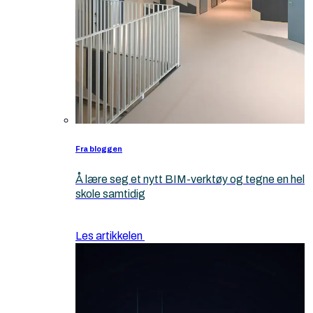
Fra bloggen
Å lære seg et nytt BIM-verktøy og tegne en hel
skole samtidig
Les artikkelen