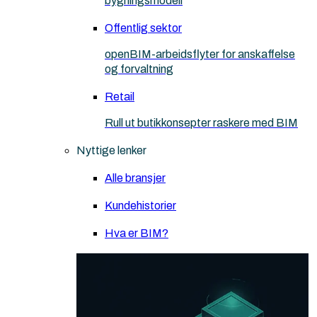
bygningsmodell
Offentlig sektor
openBIM-arbeidsflyter for anskaffelse
og forvaltning
Retail
Rull ut butikkonsepter raskere med BIM
Nyttige lenker
Alle bransjer
Kundehistorier
Hva er BIM?