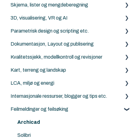
Skjema, lister og mengdeberegning
Revit
DXF/DWG File (.dxf, .dwg)
Archicad
3D, visualisering, VR og AI
Solibri
Punktsky
ArchiFrame
Archicad
Parametrisk design og scripting etc.
IFC Viewers/Verktøy
FBX (.fbx)
Solibri
Archicad
Dokumentasjon, Layout og publisering
Archicad filtyper (.pln, .pla, .tpl and .mod etc.)
Twinmotion
Python for Archicad
Kvalitetssjekk, modellkontroll og revisjoner
KOF
AI Visualizer
PARAM-O for Archicad
Archicad
Kart, terreng og landskap
Rhino - Grasshopper
Solibri
LCA, miljø og energi
Archicad
Generelt om terreng, kart og Mesh-verktøyet
Internasjonale ressurser, blogger og tips etc.
ArchiTerra
Energievaluering
Feilmeldinger og feilsøking
Norkart
DesignLCA
Graphisoft
Land4
Archicad
Solibri