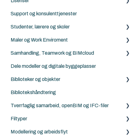
Lisenser
Archicad
Support og konsulenttjenester
Nordic Tools
Archicad
Studenter, lærere og skoler
ArchiFrame
Archicad Cloud licenser
Maler og Work Enviroment
Solibri
ArchiFrame
Archicad BIM norsktilpasset for studenter, lærere
og skoler
Samhandling, Teamwork og BIMcloud
Architerra
Maler
Norske kurs for studenter og lærere
Dele modeller og digitale byggeplasser
Goodies for Archicad
Attributter
Generelt
Landskapsarkitekter, kart og terrengbehandling
Biblioteker og objekter
Land4
Work Enviroment
Feilsøking
Ingeniører og konstruktører
Bibliotekshåndtering
Norkart
Migrerering mellom versjoner
Rutiner
Egendefinerte objekter
Modellsjekking og kvalitetskontroll
Tverrfaglig samarbeid, openBIM og IFC-filer
Andre samhandlingsløsninger
Norske tilleggs objekt-bibiloteker
Visualisering, rendering og AI
Filtyper
Archicad standard biblioteker
IFC generelt
LCA, miljø og energi
Modellering og arbeidsflyt
Archicad
PDF
Parametrisk design og scripting