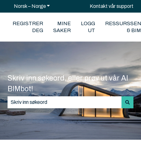
Norsk – Norge
Vis undermeny for oversettelser
Kontakt vår support
REGISTRER
MINE
LOGG
RESSURSSE
DEG
SAKER
UT
& BI
Skriv inn søkeord, eller prøv ut vår AI
BIMbot!
Det finnes ingen forslag fordi søkefeltet er tomt.