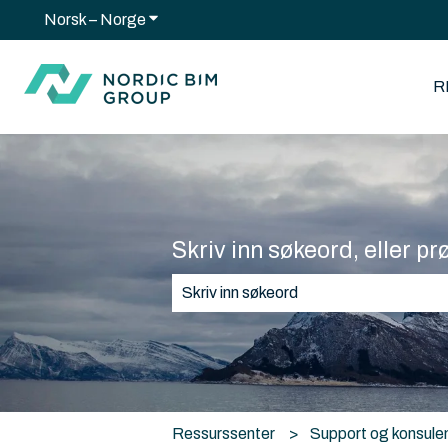
Norsk – Norge
Vis undermeny for oversettelser
R
Skriv inn søkeord, eller pr
Det finnes ingen forslag fordi søkef
Ressurssenter
Support og konsule