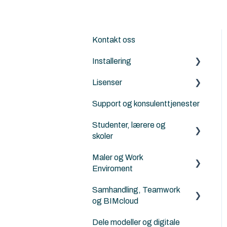
Kontakt oss
Installering
Lisenser
Archicad
Support og konsulenttjenester
Nordic Tools
Archicad
Studenter, lærere og
ArchiFrame
Archicad Cloud licenser
skoler
Solibri
ArchiFrame
Maler og Work
Archicad BIM
Architerra
Enviroment
norsktilpasset for
studenter, lærere og skoler
Goodies for Archicad
Samhandling, Teamwork
Maler
og BIMcloud
Norske kurs for studenter
Land4
Attributter
og lærere
Dele modeller og digitale
Generelt