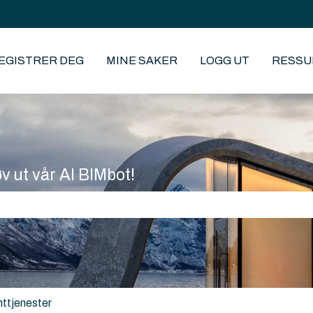
EGISTRER DEG
MINE SAKER
LOGG UT
RESSU
øv ut vår AI BIMbot!
eltet er tomt.
nttjenester