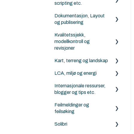
scripting etc.
KOF
Twinmotion
Dokumentasjon, Layout
Python for Archicad
AI Visualizer
og publisering
PARAM-O for Archicad
Kvalitetssjekk,
Archicad
Rhino - Grasshopper
modellkontroll og
revisjoner
Kart, terreng og landskap
Solibri
LCA, miljø og energi
Archicad
Generelt om terreng, kart
og Mesh-verktøyet
Internasjonale ressurser,
Energievaluering
blogger og tips etc.
ArchiTerra
DesignLCA
Feilmeldinger og
Norkart
Graphisoft
feilsøking
Land4
Solibri
Archicad