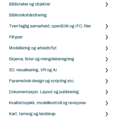
Biblioteker og objekter
Work Enviroment
Feilsøking
Bibliotekshåndtering
Migrerering mellom versjoner
Rutiner
Egendefinerte objekter
Tverrfaglig samarbeid, openBIM og IFC-filer
Andre samhandlingsløsninger
Norske tilleggs objekt-bibiloteker
Filtyper
Archicad standard biblioteker
IFC generelt
Modellering og arbeidsflyt
Archicad
PDF
Skjema, lister og mengdeberegning
Revit
DXF/DWG File (.dxf, .dwg)
Archicad
3D, visualisering, VR og AI
Solibri
Punktsky
ArchiFrame
Archicad
Parametrisk design og scripting etc.
IFC Viewers/Verktøy
FBX (.fbx)
Solibri
Archicad
Dokumentasjon, Layout og publisering
Archicad filtyper (.pln, .pla, .tpl and .mod etc.)
Twinmotion
Python for Archicad
Kvalitetssjekk, modellkontroll og revisjoner
KOF
AI Visualizer
PARAM-O for Archicad
Archicad
Kart, terreng og landskap
Rhino - Grasshopper
Solibri