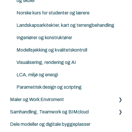
og skoler
Architerra
Norske kurs for studenter og lærere
Goodies for Archicad
Landskapsarkitekter, kart og terrengbehandling
Land4
Ingeniører og konstruktører
Norkart
Modellsjekking og kvalitetskontroll
Visualisering, rendering og AI
LCA, miljø og energi
Parametrisk design og scripting
Maler og Work Enviroment
Samhandling, Teamwork og BIMcloud
Maler
Dele modeller og digitale byggeplasser
Attributter
Generelt