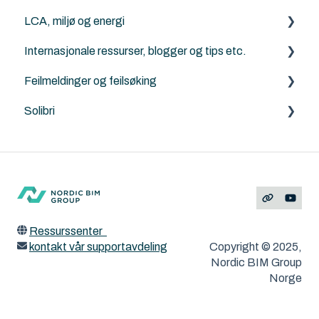
LCA, miljø og energi
Archicad
Generelt om terreng, kart og Mesh-verktøyet
Internasjonale ressurser, blogger og tips etc.
ArchiTerra
Energievaluering
Feilmeldinger og feilsøking
Norkart
DesignLCA
Graphisoft
Solibri
Land4
Archicad
Solibri
Feilmeldinger
ArchiTerra
MacOS og Windows
ArchiFrame
Ressurssenter
kontakt vår supportavdeling
Copyright © 2025,
Nordic BIM Group
Norge