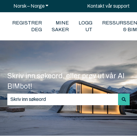
Norsk – Norge
Vis undermeny for oversettelser
Kontakt vår support
REGISTRER
MINE
LOGG
RESSURSSE
DEG
SAKER
UT
& BI
Skriv inn søkeord, eller prøv ut vår AI
BIMbot!
Det finnes ingen forslag fordi søkefeltet er tomt.