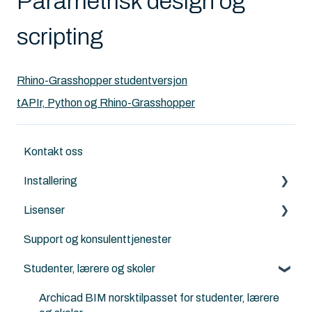
Parametrisk design og
scripting
Rhino-Grasshopper studentversjon
tAPIr, Python og Rhino-Grasshopper
Kontakt oss
Installering
Lisenser
Archicad
Support og konsulenttjenester
Nordic Tools
Archicad
Studenter, lærere og skoler
ArchiFrame
Archicad Cloud licenser
Solibri
ArchiFrame
Archicad BIM norsktilpasset for studenter, lærere