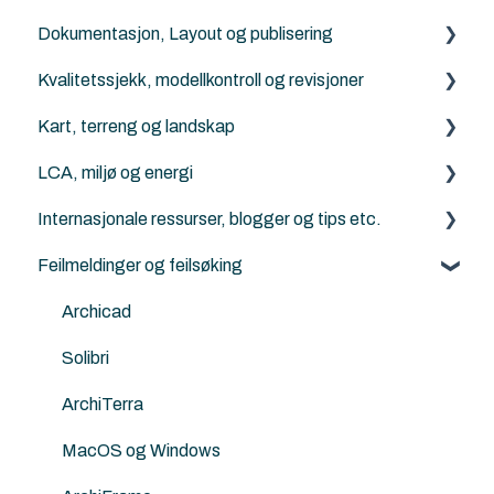
Dokumentasjon, Layout og publisering
Archicad filtyper (.pln, .pla, .tpl and .mod etc.)
Twinmotion
Python for Archicad
Kvalitetssjekk, modellkontroll og revisjoner
KOF
AI Visualizer
PARAM-O for Archicad
Archicad
Kart, terreng og landskap
Rhino - Grasshopper
Solibri
LCA, miljø og energi
Archicad
Generelt om terreng, kart og Mesh-verktøyet
Internasjonale ressurser, blogger og tips etc.
ArchiTerra
Energievaluering
Feilmeldinger og feilsøking
Norkart
DesignLCA
Graphisoft
Land4
Archicad
Solibri
ArchiTerra
MacOS og Windows