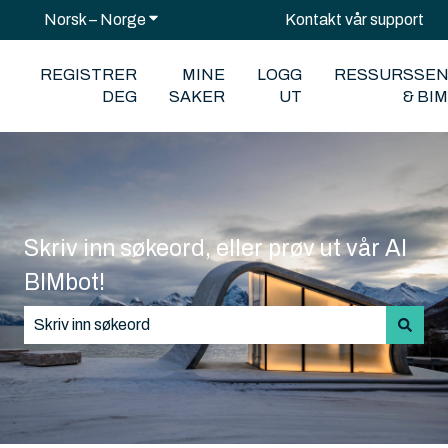
Norsk – Norge
Vis undermeny for oversettelser
Kontakt vår support
REGISTRER
MINE
LOGG
RESSURSSE
DEG
SAKER
UT
& BI
Skriv inn søkeord, eller prøv ut vår AI
BIMbot!
Det finnes ingen forslag fordi søkefeltet er tomt.