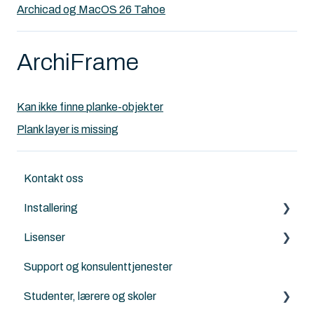
Archicad og MacOS 26 Tahoe
ArchiFrame
Kan ikke finne planke-objekter
Plank layer is missing
Kontakt oss
Installering
Lisenser
Archicad
Support og konsulenttjenester
Nordic Tools
Archicad
Studenter, lærere og skoler
ArchiFrame
Archicad Cloud licenser