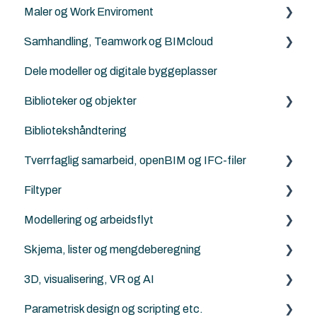
Maler og Work Enviroment
Solibri
ArchiFrame
Archicad BIM norsktilpasset for studenter, lærere
og skoler
Samhandling, Teamwork og BIMcloud
Architerra
Maler
Norske kurs for studenter og lærere
Dele modeller og digitale byggeplasser
Goodies for Archicad
Attributter
Generelt
Landskapsarkitekter, kart og terrengbehandling
Biblioteker og objekter
Land4
Work Enviroment
Feilsøking
Ingeniører og konstruktører
Bibliotekshåndtering
Norkart
Migrerering mellom versjoner
Rutiner
Egendefinerte objekter
Modellsjekking og kvalitetskontroll
Tverrfaglig samarbeid, openBIM og IFC-filer
Andre samhandlingsløsninger
Norske tilleggs objekt-bibiloteker
Visualisering, rendering og AI
Filtyper
Archicad standard biblioteker
IFC generelt
LCA, miljø og energi
Modellering og arbeidsflyt
Archicad
PDF
Parametrisk design og scripting
Skjema, lister og mengdeberegning
Revit
DXF/DWG File (.dxf, .dwg)
Archicad
3D, visualisering, VR og AI
Solibri
Punktsky
ArchiFrame
Archicad
Parametrisk design og scripting etc.
IFC Viewers/Verktøy
FBX (.fbx)
Solibri
Archicad