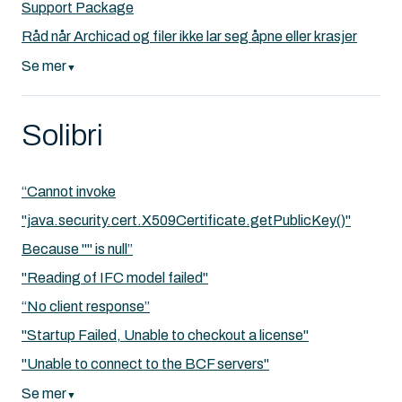
Support Package
Råd når Archicad og filer ikke lar seg åpne eller krasjer
Se mer
▼
Solibri
“Cannot invoke
"java.security.cert.X509Certificate.getPublicKey()"
Because "" is null”
"Reading of IFC model failed"
“No client response”
"Startup Failed, Unable to checkout a license"
"Unable to connect to the BCF servers"
Se mer
▼