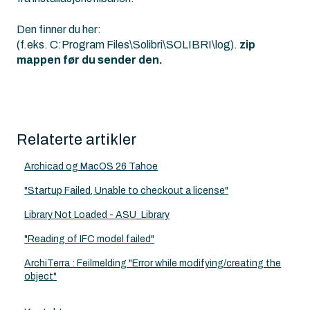
Den finner du her:
(f.eks. C:Program Files\Solibri\SOLIBRI\log).
zip
mappen før du sender den.
Relaterte artikler
Archicad og MacOS 26 Tahoe
"Startup Failed, Unable to checkout a license"
Library Not Loaded - ASU_Library
"Reading of IFC model failed"
ArchiTerra : Feilmelding "Error while modifying/creating the
object"