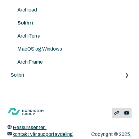
Land4
Archicad
Solibri
ArchiTerra
MacOS og Windows
ArchiFrame
Solibri
Feilmeldinger
Ressurssenter
kontakt vår supportavdeling
Copyright © 2025,