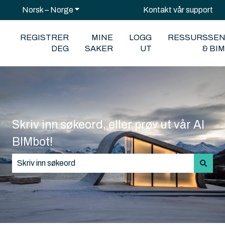
Norsk – Norge
Vis undermeny for oversettelser
Kontakt vår support
REGISTRER
MINE
LOGG
RESSURSSE
DEG
SAKER
UT
& BI
Skriv inn søkeord, eller prøv ut vår AI
BIMbot!
Det finnes ingen forslag fordi søkefeltet er tomt.