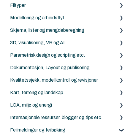
Filtyper
Archicad standard biblioteker
IFC generelt
LCA, miljø og energi
Modellering og arbeidsflyt
Archicad
PDF
Parametrisk design og scripting
Skjema, lister og mengdeberegning
Revit
DXF/DWG File (.dxf, .dwg)
Archicad
3D, visualisering, VR og AI
Solibri
Punktsky
ArchiFrame
Archicad
Parametrisk design og scripting etc.
IFC Viewers/Verktøy
FBX (.fbx)
Solibri
Archicad
Dokumentasjon, Layout og publisering
Archicad filtyper (.pln, .pla, .tpl and .mod etc.)
Twinmotion
Python for Archicad
Kvalitetssjekk, modellkontroll og revisjoner
KOF
AI Visualizer
PARAM-O for Archicad
Archicad
Kart, terreng og landskap
Rhino - Grasshopper
Solibri
LCA, miljø og energi
Archicad
Generelt om terreng, kart og Mesh-verktøyet
Internasjonale ressurser, blogger og tips etc.
ArchiTerra
Energievaluering
Feilmeldinger og feilsøking
Norkart
DesignLCA
Graphisoft