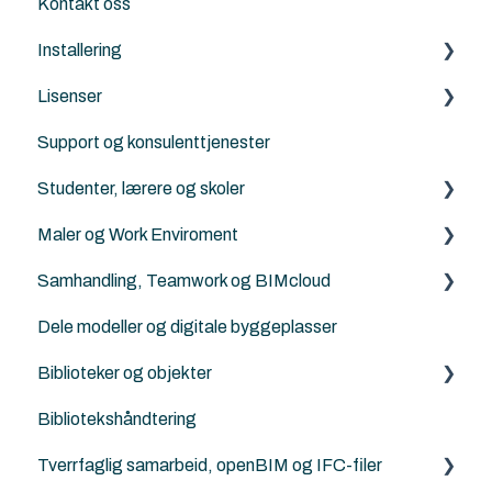
Kontakt oss
Installering
Lisenser
Archicad
Support og konsulenttjenester
Nordic Tools
Archicad
Studenter, lærere og skoler
ArchiFrame
Archicad Cloud licenser
Maler og Work Enviroment
Solibri
ArchiFrame
Archicad BIM norsktilpasset for studenter, lærere
og skoler
Samhandling, Teamwork og BIMcloud
Architerra
Maler
Norske kurs for studenter og lærere
Dele modeller og digitale byggeplasser
Goodies for Archicad
Attributter
Generelt
Landskapsarkitekter, kart og terrengbehandling
Biblioteker og objekter
Land4
Work Enviroment
Feilsøking
Ingeniører og konstruktører
Bibliotekshåndtering
Norkart
Migrerering mellom versjoner
Rutiner
Egendefinerte objekter
Modellsjekking og kvalitetskontroll
Tverrfaglig samarbeid, openBIM og IFC-filer
Andre samhandlingsløsninger
Norske tilleggs objekt-bibiloteker
Visualisering, rendering og AI