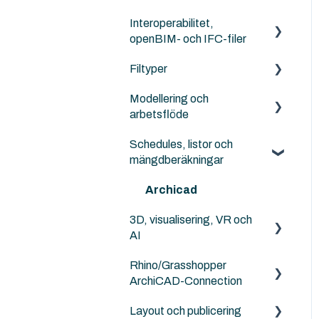
Twinmotion
Rutiner
Migration mellan versioner
Interoperabilitet,
Externa objekt
Other Collaboration
openBIM- och IFC-filer
solutions
Archicad standard bibliotek
Filtyper
IFC generellt
Sammarbete med Revit
Modellering och
Archicad
PDF
arbetsflöde
DXF/DWG File (.dxf, .dwg)
Schedules, listor och
Archicad
Punktmoln
mängdberäkningar
NordicTools
RFA
Archicad
Archicad File Types (.pln,
3D, visualisering, VR och
.pla, .tpl and .mod etc.)
AI
Rhino/Grasshopper
Archicad
ArchiCAD-Connection
Layout och publicering
Rhino - Grasshopper