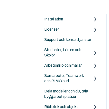
Installation
Licenser
Archicad
Support och konsulttjänster
BIMcloud
Archicad
Studenter, Lärare och
Nordic Tools
Archicad Cloud licenser
Skolor
Solibri
GSID
Arbetsmiljö och mallar
Archicad BIM för elever,
ArchiTerra
BIMcloud
lärare och skolor
Samarbete, Teamwork
NordicTools template
Goodies for Archicad
Solibri
och BIMCloud
Landskapsarkitekter,
Templates
kartor och terräng
Design LCA
Dela modeller och digitala
Generellt sett
Attribut
byggarbetsplatser
Ingenjörer och
SweTools
Felsökning
konstruktörer
Work Enviroment
Bibliotek och objekt