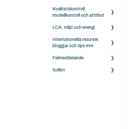
Kvalitetskontroll,
Archicad
modellkontroll och attribut
LCA, miljö och energi
Solibri
Internationella resurser,
Archicad
Anavitor LCA
bloggar och tips mm.
Felmeddelande
Graphisoft
Solibri
Archicad
Solibri
Andra
problem/frågeställningar
MacOS och Windows
Installation
Felsökning