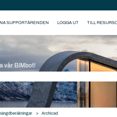
INA SUPPORTÄRENDEN
LOGGA UT
TILL RESURS
a vår BIMbot!
fältet är tomt.
 mängdberäkningar
Archicad