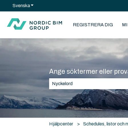
Svenska
Visa undermenyer för översättningar
REGISTRERA DIG
M
Ange söktermer eller prov
Det finns inga förslag eftersom sök
Hjälpcenter
Schedules, listor och