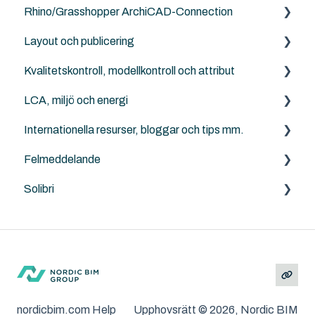
Rhino/Grasshopper ArchiCAD-Connection
Archicad File Types (.pln, .pla, .tpl and .mod etc.)
Layout och publicering
Rhino - Grasshopper
Kvalitetskontroll, modellkontroll och attribut
Archicad
LCA, miljö och energi
Solibri
Internationella resurser, bloggar och tips mm.
Archicad
Anavitor LCA
Felmeddelande
Graphisoft
Solibri
Archicad
Solibri
Andra problem/frågeställningar
MacOS och Windows
Installation
Felsökning
nordicbim.com Help
Upphovsrätt © 2026, Nordic BIM