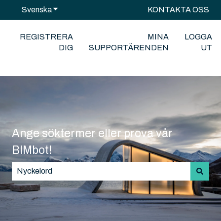
Svenska
Visa undermenyer för översättningar
KONTAKTA OSS
REGISTRERA
MINA
LOGGA
DIG
SUPPORTÄRENDEN
UT
Ange söktermer eller prova vår
BIMbot!
Det finns inga förslag eftersom sökfältet är tomt.