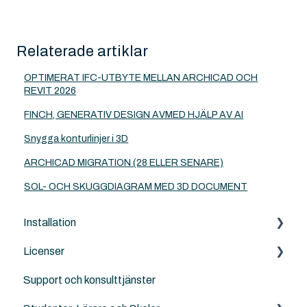
Relaterade artiklar
OPTIMERAT IFC-UTBYTE MELLAN ARCHICAD OCH
REVIT 2026
FINCH, GENERATIV DESIGN AVMED HJÄLP AV AI
Snygga konturlinjer i 3D
ARCHICAD MIGRATION (28 ELLER SENARE)
SOL- OCH SKUGGDIAGRAM MED 3D DOCUMENT
Installation
Licenser
Archicad
Support och konsulttjänster
BIMcloud
Archicad