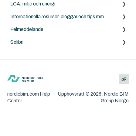
LCA, miljö och energi
Solibri
Internationella resurser, bloggar och tips mm.
Archicad
Anavitor LCA
Felmeddelande
Graphisoft
Solibri
Archicad
Solibri
Andra problem/frågeställningar
MacOS och Windows
Installation
Felsökning
nordicbim.com Help
Upphovsrätt © 2026, Nordic BIM
Center
Group Norge