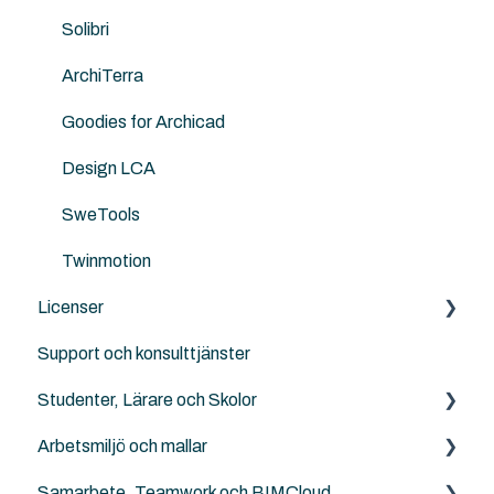
Solibri
ArchiTerra
Goodies for Archicad
Design LCA
SweTools
Twinmotion
Licenser
Support och konsulttjänster
Archicad
Studenter, Lärare och Skolor
Archicad Cloud licenser
Arbetsmiljö och mallar
GSID
Archicad BIM för elever, lärare och skolor
Samarbete, Teamwork och BIMCloud
BIMcloud
Landskapsarkitekter, kartor och terräng
NordicTools template