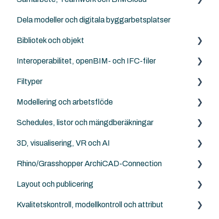
Dela modeller och digitala byggarbetsplatser
Solibri
Ingenjörer och konstruktörer
Templates
Generellt sett
Bibliotek och objekt
Attribut
Felsökning
Interoperabilitet, openBIM- och IFC-filer
Work Enviroment
Rutiner
Externa objekt
Filtyper
Migration mellan versioner
Other Collaboration solutions
Archicad standard bibliotek
IFC generellt
Modellering och arbetsflöde
Sammarbete med Revit
Archicad
PDF
Schedules, listor och mängdberäkningar
DXF/DWG File (.dxf, .dwg)
Archicad
3D, visualisering, VR och AI
Punktmoln
NordicTools
Archicad
Rhino/Grasshopper ArchiCAD-Connection
RFA
Archicad
Layout och publicering
Archicad File Types (.pln, .pla, .tpl and .mod etc.)
Rhino - Grasshopper
Kvalitetskontroll, modellkontroll och attribut
Archicad