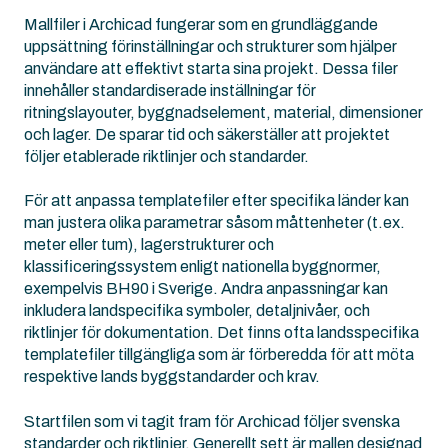
Mallfiler i Archicad fungerar som en grundläggande
uppsättning förinställningar och strukturer som hjälper
användare att effektivt starta sina projekt. Dessa filer
innehåller standardiserade inställningar för
ritningslayouter, byggnadselement, material, dimensioner
och lager. De sparar tid och säkerställer att projektet
följer etablerade riktlinjer och standarder.
För att anpassa templatefiler efter specifika länder kan
man justera olika parametrar såsom måttenheter (t.ex.
meter eller tum), lagerstrukturer och
klassificeringssystem enligt nationella byggnormer,
exempelvis BH90 i Sverige. Andra anpassningar kan
inkludera landspecifika symboler, detaljnivåer, och
riktlinjer för dokumentation. Det finns ofta landsspecifika
templatefiler tillgängliga som är förberedda för att möta
respektive lands byggstandarder och krav.
Startfilen som vi tagit fram för Archicad följer svenska
standarder och riktlinjer. Generellt sett är mallen designad