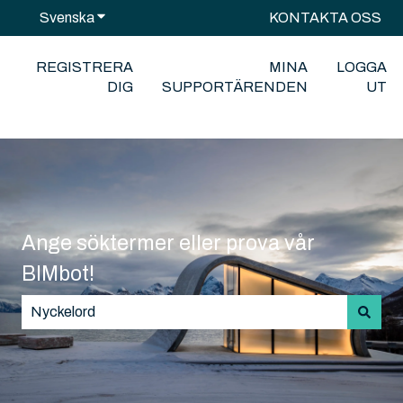
Svenska
Visa undermenyer för översättningar
KONTAKTA OSS
REGISTRERA
MINA
LOGGA
DIG
SUPPORTÄRENDEN
UT
Ange söktermer eller prova vår
BIMbot!
Det finns inga förslag eftersom sökfältet är tomt.