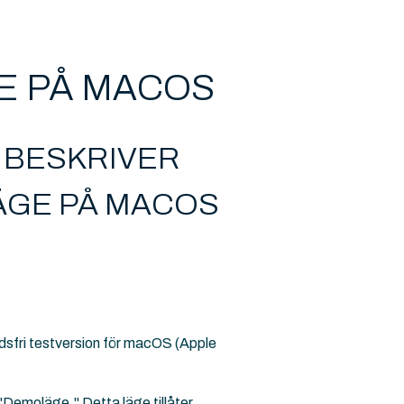
E PÅ MACOS
 BESKRIVER
ÄGE PÅ MACOS
adsfri testversion för macOS (Apple
 "Demoläge." Detta läge tillåter