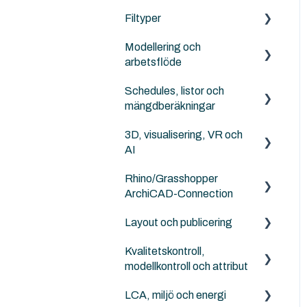
solutions
Archicad standard bibliotek
Filtyper
IFC generellt
Sammarbete med Revit
Modellering och
Archicad
PDF
arbetsflöde
DXF/DWG File (.dxf, .dwg)
Schedules, listor och
Archicad
Punktmoln
mängdberäkningar
NordicTools
RFA
3D, visualisering, VR och
Archicad
AI
Archicad File Types (.pln,
.pla, .tpl and .mod etc.)
Rhino/Grasshopper
Archicad
ArchiCAD-Connection
Layout och publicering
Rhino - Grasshopper
Kvalitetskontroll,
Archicad
modellkontroll och attribut
LCA, miljö och energi
Solibri