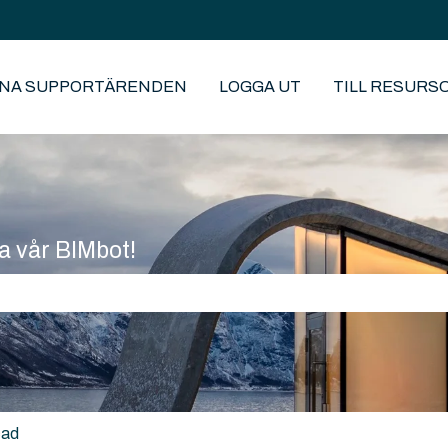
INA SUPPORTÄRENDEN
LOGGA UT
TILL RESURS
a vår BIMbot!
fältet är tomt.
cad