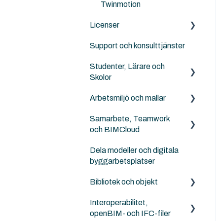
Twinmotion
Licenser
Support och konsulttjänster
Archicad
Studenter, Lärare och
Archicad Cloud licenser
Skolor
GSID
Arbetsmiljö och mallar
Archicad BIM för elever,
BIMcloud
lärare och skolor
Samarbete, Teamwork
NordicTools template
Solibri
och BIMCloud
Landskapsarkitekter,
Templates
kartor och terräng
Dela modeller och digitala
Generellt sett
Attribut
byggarbetsplatser
Ingenjörer och
Felsökning
konstruktörer
Work Enviroment
Bibliotek och objekt
Rutiner
Migration mellan versioner
Interoperabilitet,
Externa objekt
Other Collaboration
openBIM- och IFC-filer