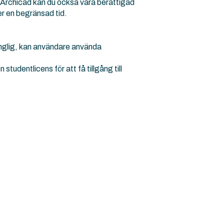
ill Archicad kan du också vara berättigad
er en begränsad tid.
gänglig, kan användare använda
tudentlicens för att få tillgång till