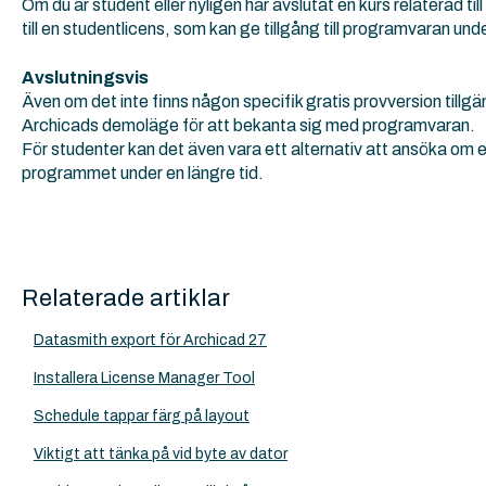
Om du är student eller nyligen har avslutat en kurs relaterad t
till en studentlicens, som kan ge tillgång till programvaran und
Avslutningsvis
Även om det inte finns någon specifik gratis provversion till
Archicads demoläge för att bekanta sig med programvaran.
För studenter kan det även vara ett alternativ att ansöka om en s
programmet under en längre tid.
Relaterade artiklar
Datasmith export för Archicad 27
Installera License Manager Tool
Schedule tappar färg på layout
Viktigt att tänka på vid byte av dator