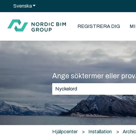
Svenska
Visa undermenyer för översättningar
REGISTRERA DIG
M
Ange söktermer eller prov
Det finns inga förslag eftersom sök
Hjälpcenter
Installation
Archi