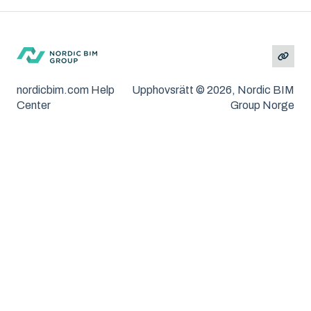
Solibri
Andra problem/frågeställningar
MacOS och Windows
Installation
Felsökning
nordicbim.com Help
Upphovsrätt © 2026, Nordic BIM
Center
Group Norge