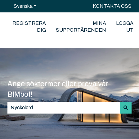
Svenska
Visa undermenyer för översättningar
KONTAKTA OSS
REGISTRERA
MINA
LOGGA
DIG
SUPPORTÄRENDEN
UT
Ange söktermer eller prova vår
BIMbot!
Det finns inga förslag eftersom sökfältet är tomt.