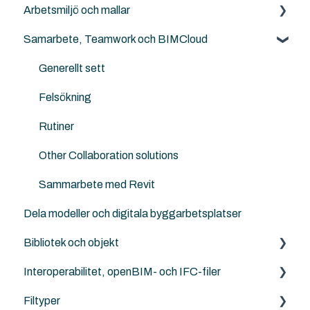
Arbetsmiljö och mallar
Solibri
GSID
Archicad BIM för elever, lärare och skolor
Samarbete, Teamwork och BIMCloud
ArchiTerra
BIMcloud
Landskapsarkitekter, kartor och terräng
NordicTools template
Goodies for Archicad
Solibri
Ingenjörer och konstruktörer
Templates
Generellt sett
Design LCA
Attribut
Felsökning
SweTools
Work Enviroment
Rutiner
Twinmotion
Migration mellan versioner
Other Collaboration solutions
Sammarbete med Revit
Dela modeller och digitala byggarbetsplatser
Bibliotek och objekt
Interoperabilitet, openBIM- och IFC-filer
Externa objekt
Filtyper
Archicad standard bibliotek
IFC generellt