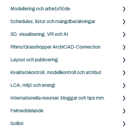
Modellering och arbetsflöde
Archicad
PDF
Schedules, listor och mängdberäkningar
DXF/DWG File (.dxf, .dwg)
Archicad
3D, visualisering, VR och AI
Punktmoln
NordicTools
Archicad
Rhino/Grasshopper ArchiCAD-Connection
RFA
Archicad
Layout och publicering
Archicad File Types (.pln, .pla, .tpl and .mod etc.)
Rhino - Grasshopper
Kvalitetskontroll, modellkontroll och attribut
Archicad
LCA, miljö och energi
Solibri
Internationella resurser, bloggar och tips mm.
Archicad
Anavitor LCA
Felmeddelande
Graphisoft
Solibri
Archicad