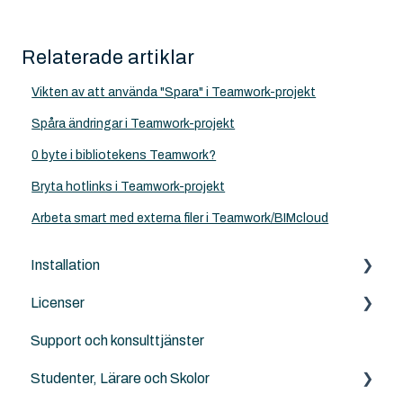
Relaterade artiklar
Vikten av att använda "Spara" i Teamwork-projekt
Spåra ändringar i Teamwork-projekt
0 byte i bibliotekens Teamwork?
Bryta hotlinks i Teamwork-projekt
Arbeta smart med externa filer i Teamwork/BIMcloud
Installation
Licenser
Archicad
Support och konsulttjänster
BIMcloud
Archicad
Studenter, Lärare och Skolor
Nordic Tools
Archicad Cloud licenser