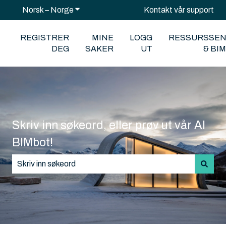
Norsk – Norge
Vis undermeny for oversettelser
Kontakt vår support
REGISTRER
MINE
LOGG
RESSURSSE
DEG
SAKER
UT
& BI
Skriv inn søkeord, eller prøv ut vår AI
BIMbot!
Det finnes ingen forslag fordi søkefeltet er tomt.