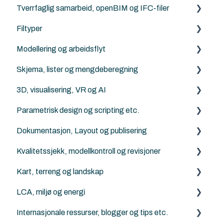
Tverrfaglig samarbeid, openBIM og IFC-filer
Norske tilleggs objekt-bibiloteker
Filtyper
Archicad standard biblioteker
IFC generelt
Modellering og arbeidsflyt
Archicad
PDF
Skjema, lister og mengdeberegning
Revit
DXF/DWG File (.dxf, .dwg)
Archicad
3D, visualisering, VR og AI
Solibri
Punktsky
ArchiFrame
Archicad
Parametrisk design og scripting etc.
IFC Viewers/Verktøy
FBX (.fbx)
Solibri
Archicad
Dokumentasjon, Layout og publisering
Archicad filtyper (.pln, .pla, .tpl and .mod etc.)
Twinmotion
Python for Archicad
Kvalitetssjekk, modellkontroll og revisjoner
KOF
AI Visualizer
PARAM-O for Archicad
Archicad
Kart, terreng og landskap
Rhino - Grasshopper
Solibri
LCA, miljø og energi
Archicad
Generelt om terreng, kart og Mesh-verktøyet
Internasjonale ressurser, blogger og tips etc.
ArchiTerra
Energievaluering