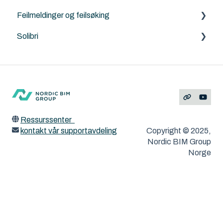
Feilmeldinger og feilsøking
Norkart
DesignLCA
Graphisoft
Solibri
Land4
Archicad
Solibri
Feilmeldinger
ArchiTerra
MacOS og Windows
ArchiFrame
Ressurssenter
kontakt vår supportavdeling
Copyright © 2025,
Nordic BIM Group
Norge