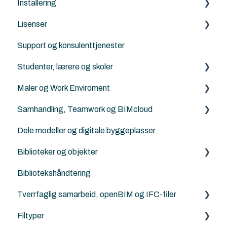
Installering
Lisenser
Archicad
Support og konsulenttjenester
Nordic Tools
Archicad
Studenter, lærere og skoler
ArchiFrame
Archicad Cloud licenser
Maler og Work Enviroment
Solibri
ArchiFrame
Archicad BIM norsktilpasset for studenter, lærere
og skoler
Samhandling, Teamwork og BIMcloud
Architerra
Maler
Norske kurs for studenter og lærere
Dele modeller og digitale byggeplasser
Goodies for Archicad
Attributter
Generelt
Landskapsarkitekter, kart og terrengbehandling
Biblioteker og objekter
Land4
Work Enviroment
Feilsøking
Ingeniører og konstruktører
Bibliotekshåndtering
Norkart
Migrerering mellom versjoner
Rutiner
Egendefinerte objekter
Modellsjekking og kvalitetskontroll
Tverrfaglig samarbeid, openBIM og IFC-filer
Andre samhandlingsløsninger
Norske tilleggs objekt-bibiloteker
Visualisering, rendering og AI
Filtyper
Archicad standard biblioteker
IFC generelt
LCA, miljø og energi