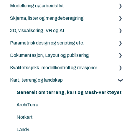
Modellering og arbeidsflyt
Archicad
PDF
Parametrisk design og scripting
Skjema, lister og mengdeberegning
Revit
DXF/DWG File (.dxf, .dwg)
Archicad
3D, visualisering, VR og AI
Solibri
Punktsky
ArchiFrame
Archicad
Parametrisk design og scripting etc.
IFC Viewers/Verktøy
FBX (.fbx)
Solibri
Archicad
Dokumentasjon, Layout og publisering
Archicad filtyper (.pln, .pla, .tpl and .mod etc.)
Twinmotion
Python for Archicad
Kvalitetssjekk, modellkontroll og revisjoner
KOF
AI Visualizer
PARAM-O for Archicad
Archicad
Kart, terreng og landskap
Rhino - Grasshopper
Solibri
Archicad
Generelt om terreng, kart og Mesh-verktøyet
ArchiTerra
Norkart
Land4