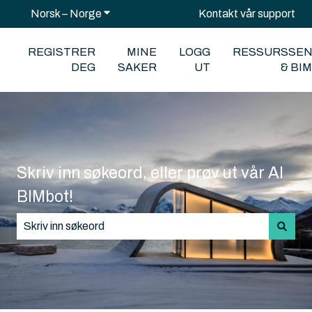
Norsk – Norge
Vis undermeny for oversettelser
Kontakt vår support
REGISTRER
MINE
LOGG
RESSURSSE
DEG
SAKER
UT
& BI
Skriv inn søkeord, eller prøv ut vår AI
BIMbot!
Det finnes ingen forslag fordi søkefeltet er tomt.