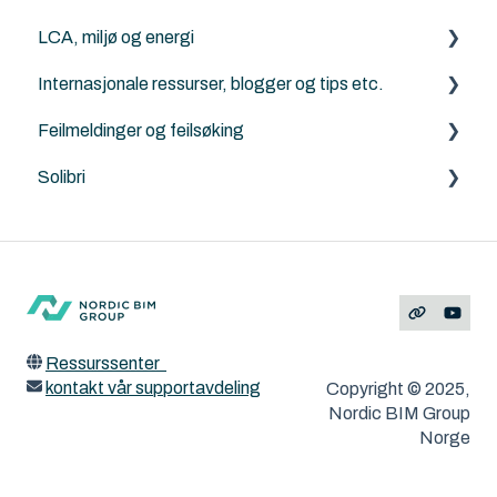
LCA, miljø og energi
Internasjonale ressurser, blogger og tips etc.
Energievaluering
Feilmeldinger og feilsøking
DesignLCA
Graphisoft
Solibri
Archicad
Solibri
Feilmeldinger
ArchiTerra
MacOS og Windows
ArchiFrame
Ressurssenter
kontakt vår supportavdeling
Copyright © 2025,
Nordic BIM Group
Norge