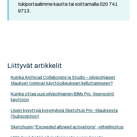
tukiportaalimme kautta tai soittamalla 020 741
9713.
Liittyvät artikkelit
Kuinka Archicad Collaborate ja Studio – pilvipohjaiset
tilaukset toimivat käyttöoikeuksien kelluttamiseen?
Kuinka ottaa uusi pilvipohjainen BIMx Pro -lisensointi
käyttöön
Usein kysyttyjä kysymyksiä SketchUp Pro -tilauksesta
(Subscription)
Sketchupin ''Exceeded allowed activations' -virheilmoitus