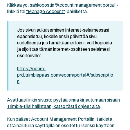
Klikkaa yo. sähköpostin
"Account management portal"
-
linkkiä tai
"Manage Account"
-painiketta.
Jos sivun aukaiseminen Internet-selaimessasi
epäonnistuu, kokeile ensin päivittää sivu
uudelleen ja jos tämäkään ei toimi, voit kopioida
ja sijoittaa tämän internet-osoitteen selaimesi
osoiteriville:
https://ecom-
prd.trimblepaas.com/ecom/portal#/subscriptio
n
Avattuasi linkin sivusto pyytää sinua
kirjautumaan sisään
Trimble-tilisi hallintaan, katso tästä ohjeet alta
.
Kun pääset Account Management Portaliin, tarkista,
että halutuilla käyttäjillä on osoitettu lisenssi käyttöön