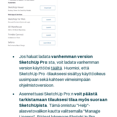
Jos haluat ladata
vanhemman version
SketchUp Pro
:sta, voit ladata vanhemman
version käyttöösi
täältä
. Huomioi, että
SketchUp Pro -tilaukseesi sisältyy käyttöoikeus
uusimpaan sekä kahteen viimeisimpään
ohjelmistoversioon.
Asennettuasi SketchUp Pro:n
voit päästä
tarkistamaan tilauksesi tilaa myös suoraan
SketchUpista
. Tämä onnistuu "Help"-
alasvetovalikon kautta valitsemalla "Manage
License". Pääset lukemaan SketchUp Pro –