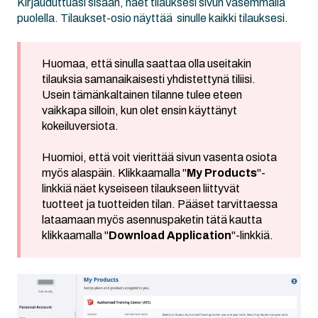
Kirjauduttuasi sisään, näet tilauksesi sivun vasemmalla
puolella. Tilaukset-osio näyttää sinulle kaikki tilauksesi.
Huomaa, että sinulla saattaa olla useitakin
tilauksia samanaikaisesti yhdistettynä tiliisi.
Usein tämänkaltainen tilanne tulee eteen
vaikkapa silloin, kun olet ensin käyttänyt
kokeiluversiota.
Huomioi, että voit vierittää sivun vasenta osiota
myös alaspäin. Klikkaamalla "
My Products
"-
linkkiä näet kyseiseen tilaukseen liittyvät
tuotteet ja tuotteiden tilan. Pääset tarvittaessa
lataamaan myös asennuspaketin tätä kautta
klikkaamalla "
Download Application
"-linkkiä.