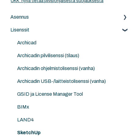
UKK: hyvä tietää pilvipohjaisesta suojauksesta
Asennus
Lisenssit
Archicad
Archicad-päivitykset
Archicad
NordicTools
Archicadin pilvilisenssi (tilaus)
ArchiFrame
Archicadin ohjelmistolisenssi (vanha)
Goodies for Archicad
Archicadin USB-/laitteistolisenssi (vanha)
LAND4
GSID ja License Manager Tool
SketchUp
BIMx
V-Ray
LAND4
SketchUp