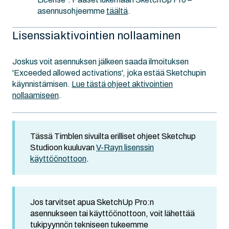
asennusohjeemme
täältä
.
Lisenssiaktivointien nollaaminen
Joskus voit asennuksen jälkeen saada ilmoituksen
'Exceeded allowed activations', joka estää Sketchupin
käynnistämisen.
Lue tästä ohjeet aktivointien
nollaamiseen
.
Tässä Timblen sivuilta erilliset ohjeet Sketchup
Studioon kuuluvan
V-Rayn lisenssin
käyttöönottoon
.
Jos tarvitset apua SketchUp Pro:n
asennukseen tai käyttöönottoon, voit lähettää
tukipyynnön tekniseen tukeemme