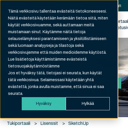
Suomi
Näytä käännöksien alavalikko
Lähetä tukipyyntö
Kirjaudu sisään
Tämä verkkosivu tallentaa evästeitä tietokoneeseesi.
Näitä evästeitä käytetään kerämään tietoa siitä, miten
Rekisteröidy
Tukipyyntöni
Kirjaudu
Tukiportaal
käytät verkkosivuamme, sekä auttamaan meitä
ulos
etusi
muistamaan sinut. Käytämme näitä tietoja
selauselämyksesi parantamiseen ja yksilöllistämiseen
sekä luomaan analyyseja ja tilastoja sekä
verkkosivujemme että muiden medioidemme käytöstä.
Lue lisätietoja käyttämistämme evästeistä
tietosuojakäytännöstämme
Hei. Kuinka voimme auttaa?
Jos et hyväksy tätä, tietojasi ei seurata, kun käytät
tätä verkkosivua. Selaimessasi käytetään yhtä
evästettä, jonka avulla muistamme, että sinua ei saa
Ehdotuksia ei ole, koska hakukenttä on tyhjä.
seurata.
Hyväksy
Hylkää
Tukiportaali
Lisenssit
SketchUp