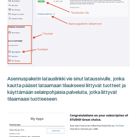
Asennuspaketin latauslinkki vie sinut lataussivulle, jonka
kautta pääset lataamaan tilaukseesi liittyvät tuotteet ja
käyttämään selainpohjaisia palveluita, jotka liittyvät
tilaamaasi tuotteeseen.