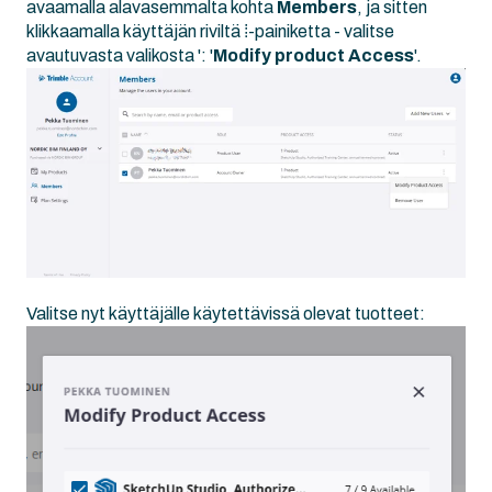
avaamalla alavasemmalta kohta
Members
, ja sitten
klikkaamalla käyttäjän riviltä ⁞-painiketta - valitse
avautuvasta valikosta ': '
Modify product Access
'.
Valitse nyt käyttäjälle käytettävissä olevat tuotteet: