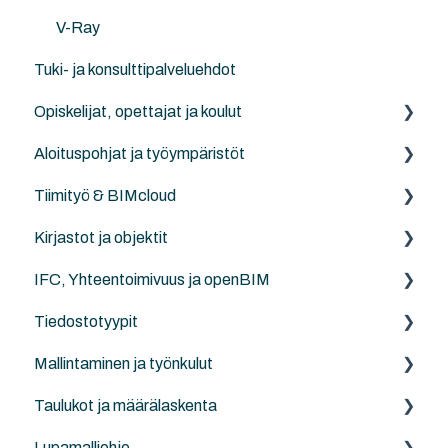
V-Ray
Tuki- ja konsulttipalveluehdot
Opiskelijat, opettajat ja koulut
Aloituspohjat ja työympäristöt
Archicad BIM opiskelijoille, opettajille ja kouluille
Tiimityö & BIMcloud
Maisema-arkkitehdit ja -suunnittelu, maasto
NordicTools-aloituspohja
Kirjastot ja objektit
Insinöörit ja rakentajat
Aloituspohjat
Yleistä
IFC, Yhteentoimivuus ja openBIM
Työympäristö
Suositeltavat työtavat
Omat yksilöidyt objektikirjastot
Tiedostotyypit
Mallin siirto versioiden välillä
Muut yhteistyöratkaisut
Täydentävät objektikirjastot
IFC:stä yleisesti
Mallintaminen ja työnkulut
Revit-yhteistyö
Archicadin oletuskirjastot
Archicad
DXF/DWG-tiedostot (.dxf, .dwg)
Taulukot ja määrälaskenta
Solibri
Pistepilvet (.e57, xyz, txt...)
Archicad
Lupamalliohje
IFC-katseluohjelmat/-työkalut
NordicTools
Archicad