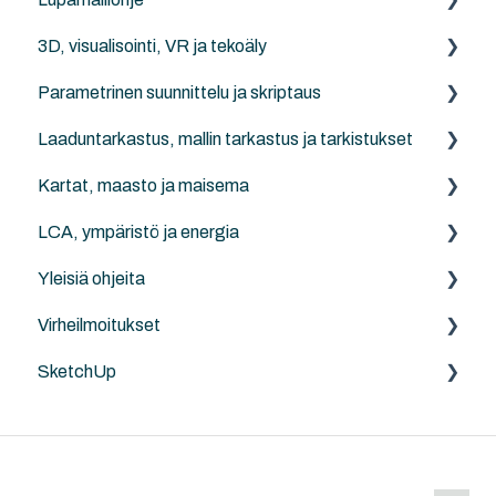
3D, visualisointi, VR ja tekoäly
1 Lupamallin tietojen yleiskatsaus
Parametrinen suunnittelu ja skriptaus
2 Lupamallin osien tietokuvaukset
Archicad
Laaduntarkastus, mallin tarkastus ja tarkistukset
3 Lupamallialoituspohjan poikkeamat
Twinmotion
Archicad Python API
Kartat, maasto ja maisema
4 Rakenteellinen järjestelmä -koodisto
Rhino - Grasshopper
Archicad
LCA, ympäristö ja energia
5 Lupamallin esimerkkiprojektit
LAND4
Yleisiä ohjeita
Projektin koordinaatit
Anavitor LCA
Virheilmoitukset
Ohjeita
SketchUp
Archicad
MacOS ja Windows
Yleistä
SketchUp