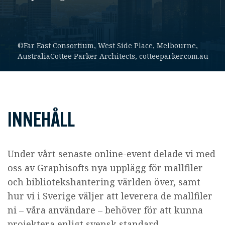
©Far East Consortium, West Side Place, Melbourne,
AustraliaCottee Parker Architects, cotteeparker.com.au
INNEHÅLL
Under vårt senaste online-event delade vi med
oss av Graphisofts nya upplägg för mallfiler
och bibliotekshantering världen över, samt
hur vi i Sverige väljer att leverera de mallfiler
ni – våra användare – behöver för att kunna
projektera enligt svensk standard.