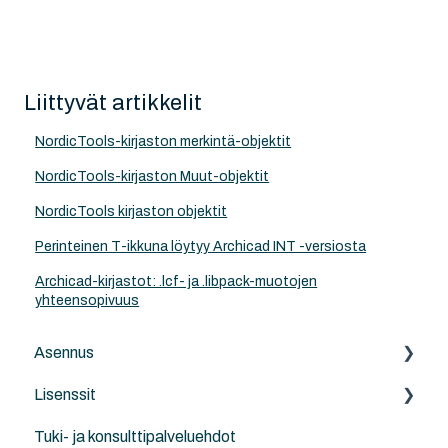
Liittyvät artikkelit
NordicTools-kirjaston merkintä-objektit
NordicTools-kirjaston Muut-objektit
NordicTools kirjaston objektit
Perinteinen T-ikkuna löytyy Archicad INT -versiosta
Archicad-kirjastot: .lcf- ja .libpack-muotojen
yhteensopivuus
Asennus
Lisenssit
Archicad
Tuki- ja konsulttipalveluehdot
Archicad-päivitykset
Archicad