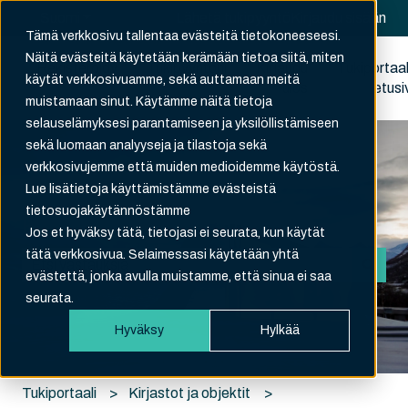
Suomi
Näytä käännöksien alavalikko
Lähetä tukipyyntö
Kirjaudu sisään
Tämä verkkosivu tallentaa evästeitä tietokoneeseesi.
Näitä evästeitä käytetään kerämään tietoa siitä, miten
Rekisteröidy
Tukipyyntöni
Kirjaudu
Tukiportaal
käytät verkkosivuamme, sekä auttamaan meitä
ulos
etusi
muistamaan sinut. Käytämme näitä tietoja
selauselämyksesi parantamiseen ja yksilöllistämiseen
sekä luomaan analyyseja ja tilastoja sekä
verkkosivujemme että muiden medioidemme käytöstä.
Lue lisätietoja käyttämistämme evästeistä
tietosuojakäytännöstämme
Hei. Kuinka voimme auttaa?
Jos et hyväksy tätä, tietojasi ei seurata, kun käytät
tätä verkkosivua. Selaimessasi käytetään yhtä
evästettä, jonka avulla muistamme, että sinua ei saa
Ehdotuksia ei ole, koska hakukenttä on tyhjä.
seurata.
Hyväksy
Hylkää
Tukiportaali
Kirjastot ja objektit