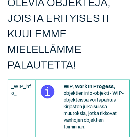
OLEVIA OBJEKTEJA,
JOISTA ERITYISESTI
KUULEMME
MIELELLÄMME
PALAUTETTA!
_WIP_inf
WIP, Work In Progess,
o_
objektien info-objekti - WIP-
objekteissa voi tapahtua
kirjaston julkaisuissa
muutoksia, jotka rikkovat
vanhojen objektien
toiminnan.