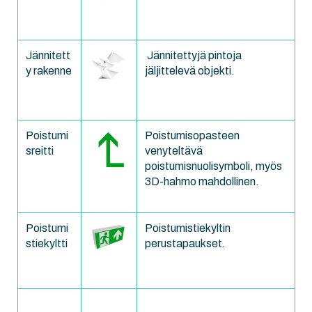
Jännitett
Jännitettyjä pintoja
y rakenne
jäljittelevä objekti.
Poistumi
Poistumisopasteen
sreitti
venyteltävä
poistumisnuolisymboli, myös
3D-hahmo mahdollinen.
Poistumi
Poistumistiekyltin
stiekyltti
perustapaukset.