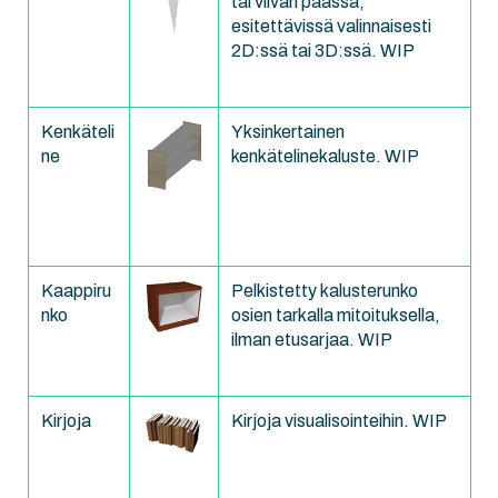
tai viivan päässä,
esitettävissä valinnaisesti
2D:ssä tai 3D:ssä. WIP
Kenkäteli
Yksinkertainen
ne
kenkätelinekaluste. WIP
Kaappiru
Pelkistetty kalusterunko
nko
osien tarkalla mitoituksella,
ilman etusarjaa. WIP
Kirjoja
Kirjoja visualisointeihin. WIP