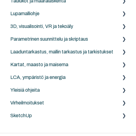
Taulukot ja määrälaskenta
Solibri
Pistepilvet (.e57, xyz, txt...)
Archicad
Lupamalliohje
IFC-katseluohjelmat/-työkalut
NordicTools
Archicad
3D, visualisointi, VR ja tekoäly
1 Lupamallin tietojen yleiskatsaus
Parametrinen suunnittelu ja skriptaus
2 Lupamallin osien tietokuvaukset
Archicad
Laaduntarkastus, mallin tarkastus ja tarkistukset
3 Lupamallialoituspohjan poikkeamat
Twinmotion
Archicad Python API
Kartat, maasto ja maisema
4 Rakenteellinen järjestelmä -koodisto
Rhino - Grasshopper
Archicad
LCA, ympäristö ja energia
5 Lupamallin esimerkkiprojektit
LAND4
Yleisiä ohjeita
Projektin koordinaatit
Anavitor LCA
Virheilmoitukset
Ohjeita
SketchUp
Archicad
MacOS ja Windows
Yleistä