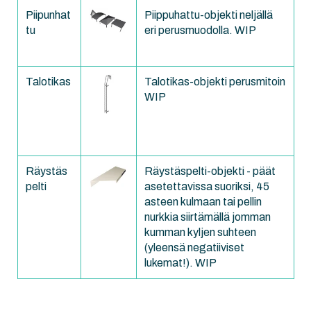
Piipunhat
Piippuhattu-objekti neljällä
tu
eri perusmuodolla. WIP
Talotikas
Talotikas-objekti perusmitoin
WIP
Räystäs
Räystäspelti-objekti - päät
pelti
asetettavissa suoriksi, 45
asteen kulmaan tai pellin
nurkkia siirtämällä jomman
kumman kyljen suhteen
(yleensä negatiiviset
lukemat!). WIP