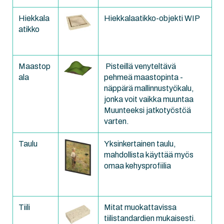
Hiekkala
Hiekkalaatikko-objekti WIP
atikko
Maastop
Pisteillä venyteltävä
ala
pehmeä maastopinta -
näppärä mallinnustyökalu,
jonka voit vaikka muuntaa
Muunteeksi jatkotyöstöä
varten.
Taulu
Yksinkertainen taulu,
mahdollista käyttää myös
omaa kehysprofiilia
Tiili
Mitat muokattavissa
tiilistandardien mukaisesti.