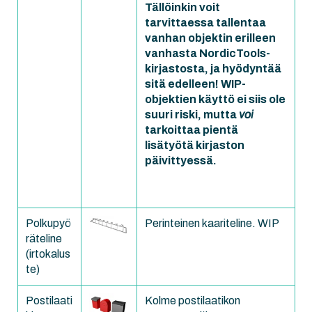
Tällöinkin voit
tarvittaessa tallentaa
vanhan objektin erilleen
vanhasta NordicTools-
kirjastosta, ja hyödyntää
sitä edelleen! WIP-
objektien käyttö ei siis ole
suuri riski, mutta
voi
tarkoittaa pientä
lisätyötä kirjaston
päivittyessä.
Polkupyö
Perinteinen kaariteline. WIP
räteline
(irtokalus
te)
Postilaati
Kolme postilaatikon