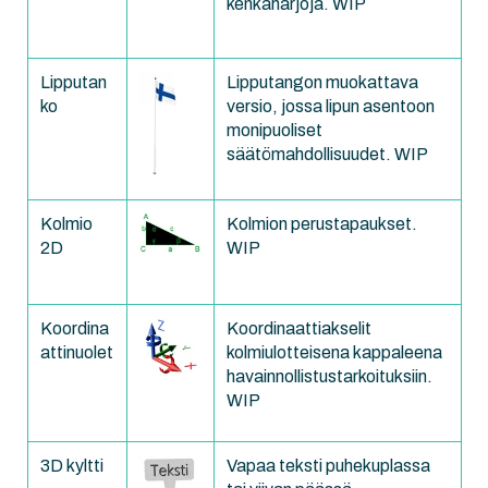
kenkäharjoja. WIP
Lipputan
Lipputangon muokattava
ko
versio, jossa lipun asentoon
monipuoliset
säätömahdollisuudet. WIP
Kolmio
Kolmion perustapaukset.
2D
WIP
Koordina
Koordinaattiakselit
attinuolet
kolmiulotteisena kappaleena
havainnollistustarkoituksiin.
WIP
3D kyltti
Vapaa teksti puhekuplassa