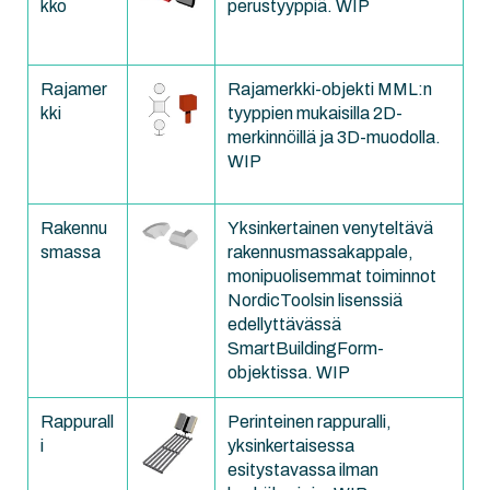
kko
perustyyppiä. WIP
Rajamer
Rajamerkki-objekti MML:n
kki
tyyppien mukaisilla 2D-
merkinnöillä ja 3D-muodolla.
WIP
Rakennu
Yksinkertainen venyteltävä
smassa
rakennusmassakappale,
monipuolisemmat toiminnot
NordicToolsin lisenssiä
edellyttävässä
SmartBuildingForm-
objektissa. WIP
Rappurall
Perinteinen rappuralli,
i
yksinkertaisessa
esitystavassa ilman