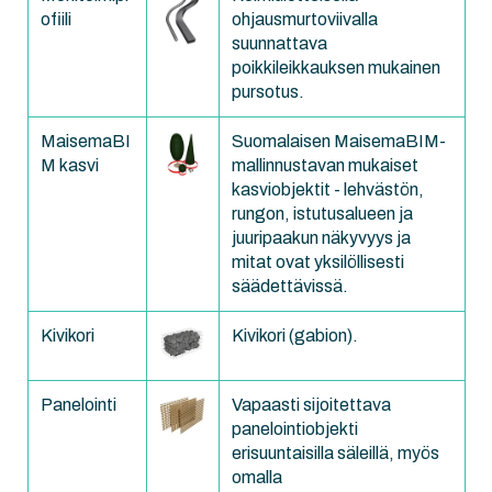
ofiili
ohjausmurtoviivalla
suunnattava
poikkileikkauksen mukainen
pursotus.
MaisemaBI
Suomalaisen MaisemaBIM-
M kasvi
mallinnustavan mukaiset
kasviobjektit - lehvästön,
rungon, istutusalueen ja
juuripaakun näkyvyys ja
mitat ovat yksilöllisesti
säädettävissä.
Kivikori
Kivikori (gabion).
Panelointi
Vapaasti sijoitettava
panelointiobjekti
erisuuntaisilla säleillä, myös
omalla