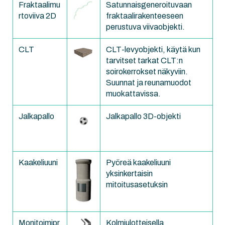
Fraktaalimu
Satunnaisgeneroituvaan
rtoviiva 2D
fraktaalirakenteeseen
perustuva viivaobjekti.
CLT
CLT-levyobjekti, käytä kun
tarvitset tarkat CLT:n
soirokerrokset näkyviin.
Suunnat ja reunamuodot
muokattavissa.
Jalkapallo
Jalkapallo 3D-objekti
Kaakeliuuni
Pyöreä kaakeliuuni
yksinkertaisin
mitoitusasetuksin
Monitoimipr
Kolmiulotteisella