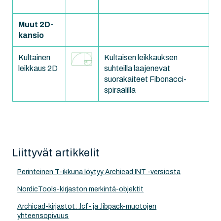
Muut 2D-
kansio
Kultainen
Kultaisen leikkauksen
leikkaus 2D
suhteilla laajenevat
suorakaiteet Fibonacci-
spiraalilla
Liittyvät artikkelit
Perinteinen T-ikkuna löytyy Archicad INT -versiosta
NordicTools-kirjaston merkintä-objektit
Archicad-kirjastot: .lcf- ja .libpack-muotojen
yhteensopivuus