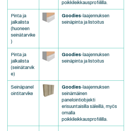
poikkileikkausprofiililla.
Pinta ja
Goodies
-laajennuksen
jalkalista
seinäpinta ja listoitus
(huoneen
seinätarvike
)
Pinta ja
Goodies
-laajennuksen
jalkalista
seinäpinta ja listoitus
(seinätarvik
e)
Seinäpanel
Goodies
-laajennuksen
ointitarvike
seinämäinen
panelointiobjekti
erisuuntaisilla säleillä, myös
omalla
poikkileikkausprofiililla.