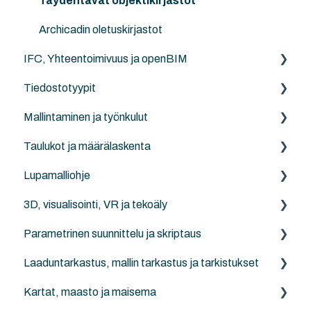
V-Ray
LAND4
Mallin siirto versioiden välillä
Muut yhteistyöratkaisut
Täydentävät objektikirjastot
SketchUp
Revit-yhteistyö
Archicadin oletuskirjastot
IFC, Yhteentoimivuus ja openBIM
V-Ray
Tiedostotyypit
IFC:stä yleisesti
Mallintaminen ja työnkulut
Archicad
DXF/DWG-tiedostot (.dxf, .dwg)
Taulukot ja määrälaskenta
Solibri
Pistepilvet (.e57, xyz, txt...)
Archicad
Lupamalliohje
IFC-katseluohjelmat/-työkalut
NordicTools
Archicad
3D, visualisointi, VR ja tekoäly
1 Lupamallin tietojen yleiskatsaus
Parametrinen suunnittelu ja skriptaus
2 Lupamallin osien tietokuvaukset
Archicad
Laaduntarkastus, mallin tarkastus ja tarkistukset
3 Lupamallialoituspohjan poikkeamat
Twinmotion
Archicad Python API
Kartat, maasto ja maisema
4 Rakenteellinen järjestelmä -koodisto
Rhino - Grasshopper
Archicad