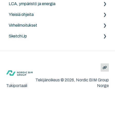
LCA, ympäristö ja energia
5 Lupamallin esimerkkiprojektit
LAND4
Yleisiä ohjeita
Projektin koordinaatit
Anavitor LCA
Virheilmoitukset
Ohjeita
SketchUp
Archicad
MacOS ja Windows
Yleistä
SketchUp
Tekijänoikeus © 2026, Nordic BIM Group
Tukiportaali
Norge