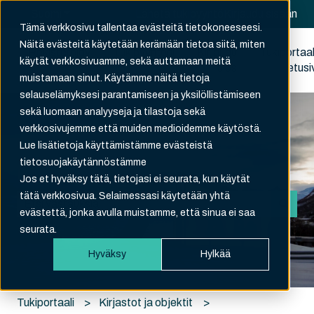
Suomi
Näytä käännöksien alavalikko
Lähetä tukipyyntö
Kirjaudu sisään
Tämä verkkosivu tallentaa evästeitä tietokoneeseesi.
Näitä evästeitä käytetään kerämään tietoa siitä, miten
Rekisteröidy
Tukipyyntöni
Kirjaudu
Tukiportaal
käytät verkkosivuamme, sekä auttamaan meitä
ulos
etusi
muistamaan sinut. Käytämme näitä tietoja
selauselämyksesi parantamiseen ja yksilöllistämiseen
sekä luomaan analyyseja ja tilastoja sekä
verkkosivujemme että muiden medioidemme käytöstä.
Lue lisätietoja käyttämistämme evästeistä
tietosuojakäytännöstämme
Hei. Kuinka voimme auttaa?
Jos et hyväksy tätä, tietojasi ei seurata, kun käytät
tätä verkkosivua. Selaimessasi käytetään yhtä
evästettä, jonka avulla muistamme, että sinua ei saa
Ehdotuksia ei ole, koska hakukenttä on tyhjä.
seurata.
Hyväksy
Hylkää
Tukiportaali
Kirjastot ja objektit