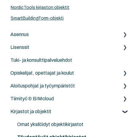
NordicTools kirjaston objektit
SmartBuildingForm-objekti
Asennus
Lisenssit
Archicad
Tuki- ja konsulttipalveluehdot
Archicad-päivitykset
Archicad
Opiskelijat, opettajat ja koulut
NordicTools
Archicadin pilvilisenssi (tilaus)
Aloituspohjat ja työympäristöt
ArchiFrame
Archicadin ohjelmistolisenssi (vanha)
Archicad BIM opiskelijoille, opettajille ja kouluille
Tiimityö & BIMcloud
Goodies for Archicad
Archicadin USB-/laitteistolisenssi (vanha)
Maisema-arkkitehdit ja -suunnittelu, maasto
NordicTools-aloituspohja
Kirjastot ja objektit
LAND4
GSID ja License Manager Tool
Insinöörit ja rakentajat
Aloituspohjat
Yleistä
SketchUp
BIMx
Työympäristö
Suositeltavat työtavat
Omat yksilöidyt objektikirjastot