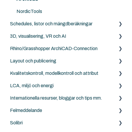
Punktmoln
NordicTools
Schedules, listor och mängdberäkningar
RFA
3D, visualisering, VR och AI
Archicad File Types (.pln, .pla, .tpl and .mod etc.)
Archicad
Rhino/Grasshopper ArchiCAD-Connection
Archicad
Layout och publicering
Rhino - Grasshopper
Kvalitetskontroll, modellkontroll och attribut
Archicad
LCA, miljö och energi
Solibri
Internationella resurser, bloggar och tips mm.
Archicad
Anavitor LCA
Felmeddelande
Graphisoft
Solibri
Archicad