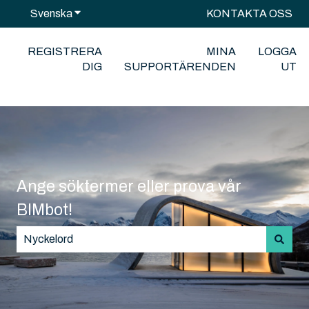
Svenska
Visa undermenyer för översättningar
KONTAKTA OSS
REGISTRERA
MINA
LOGGA
DIG
SUPPORTÄRENDEN
UT
Ange söktermer eller prova vår
BIMbot!
Det finns inga förslag eftersom sökfältet är tomt.