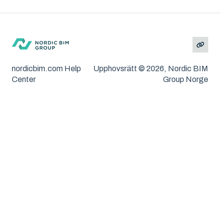
Solibri
Andra problem/frågeställningar
MacOS och Windows
Installation
Felsökning
nordicbim.com Help
Upphovsrätt © 2026, Nordic BIM
Center
Group Norge