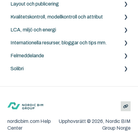
Layout och publicering
Rhino - Grasshopper
Kvalitetskontroll, modellkontroll och attribut
Archicad
LCA, miljö och energi
Solibri
Internationella resurser, bloggar och tips mm.
Archicad
Anavitor LCA
Felmeddelande
Graphisoft
Solibri
Archicad
Solibri
Andra problem/frågeställningar
MacOS och Windows
Installation
Felsökning
nordicbim.com Help
Upphovsrätt © 2026, Nordic BIM
Center
Group Norge