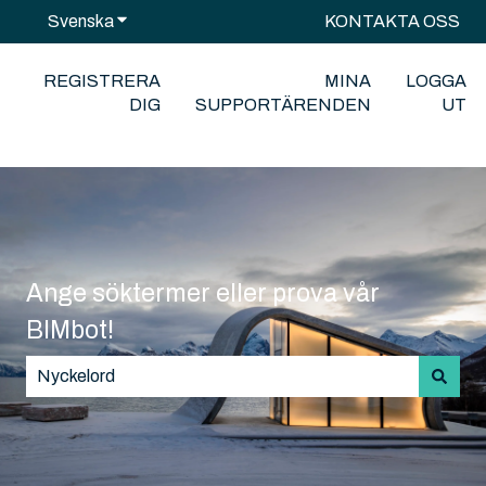
Svenska
Visa undermenyer för översättningar
KONTAKTA OSS
REGISTRERA
MINA
LOGGA
DIG
SUPPORTÄRENDEN
UT
Ange söktermer eller prova vår
BIMbot!
Det finns inga förslag eftersom sökfältet är tomt.