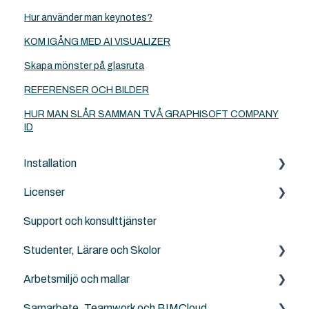
Hur använder man keynotes?
KOM IGÅNG MED AI VISUALIZER
Skapa mönster på glasruta
REFERENSER OCH BILDER
HUR MAN SLÅR SAMMAN TVÅ GRAPHISOFT COMPANY
ID
Installation
Licenser
Archicad
Support och konsulttjänster
BIMcloud
Archicad
Studenter, Lärare och Skolor
Nordic Tools
Archicad Cloud licenser
Arbetsmiljö och mallar
Solibri
GSID
Archicad BIM för elever, lärare och skolor
Samarbete, Teamwork och BIMCloud
ArchiTerra
BIMcloud
Landskapsarkitekter, kartor och terräng
NordicTools template