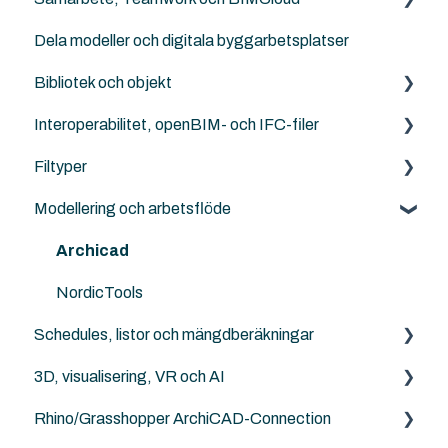
Dela modeller och digitala byggarbetsplatser
Goodies for Archicad
Solibri
Ingenjörer och konstruktörer
Templates
Generellt sett
Bibliotek och objekt
Design LCA
Attribut
Felsökning
Interoperabilitet, openBIM- och IFC-filer
SweTools
Work Enviroment
Rutiner
Externa objekt
Filtyper
Twinmotion
Migration mellan versioner
Other Collaboration solutions
Archicad standard bibliotek
IFC generellt
Modellering och arbetsflöde
Sammarbete med Revit
Archicad
PDF
DXF/DWG File (.dxf, .dwg)
Archicad
Punktmoln
NordicTools
Schedules, listor och mängdberäkningar
RFA
3D, visualisering, VR och AI
Archicad File Types (.pln, .pla, .tpl and .mod etc.)
Archicad
Rhino/Grasshopper ArchiCAD-Connection
Archicad