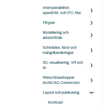
Twinmotion
Rutiner
Migration mellan versioner
Interoperabilitet,
Externa objekt
Other Collaboration
openBIM- och IFC-filer
solutions
Archicad standard bibliotek
Filtyper
IFC generellt
Sammarbete med Revit
Modellering och
Archicad
PDF
arbetsflöde
DXF/DWG File (.dxf, .dwg)
Schedules, listor och
Archicad
Punktmoln
mängdberäkningar
NordicTools
RFA
3D, visualisering, VR och
Archicad
AI
Archicad File Types (.pln,
.pla, .tpl and .mod etc.)
Rhino/Grasshopper
Archicad
ArchiCAD-Connection
Layout och publicering
Rhino - Grasshopper
Archicad