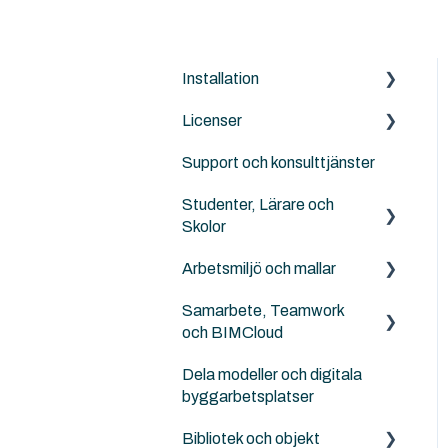
Installation
Licenser
Archicad
Support och konsulttjänster
BIMcloud
Archicad
Studenter, Lärare och
Nordic Tools
Archicad Cloud licenser
Skolor
Solibri
GSID
Arbetsmiljö och mallar
Archicad BIM för elever,
ArchiTerra
BIMcloud
lärare och skolor
Samarbete, Teamwork
NordicTools template
Goodies for Archicad
Solibri
och BIMCloud
Landskapsarkitekter,
Templates
kartor och terräng
Design LCA
Dela modeller och digitala
Generellt sett
Attribut
byggarbetsplatser
Ingenjörer och
SweTools
Felsökning
konstruktörer
Work Enviroment
Bibliotek och objekt