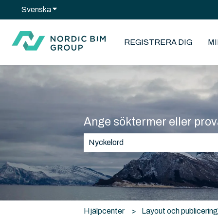
Svenska
Visa undermenyer för översättningar
REGISTRERA DIG
M
Ange söktermer eller prov
Det finns inga förslag eftersom sök
Hjälpcenter
Layout och publicerin