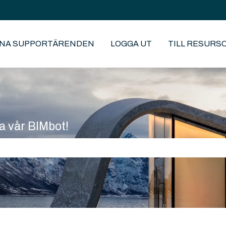
INA SUPPORTÄRENDEN
LOGGA UT
TILL RESURS
a vår BIMbot!
fältet är tomt.
g