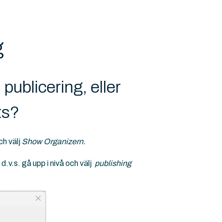
g
 publicering, eller
ts?
ch välj
Show
Organizern.
d.v.s. gå upp i nivå och välj
publishing