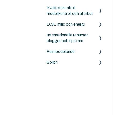
Kvalitetskontroll,
modellkontroll och attribut
LCA, miljö och energi
Solibri
Internationella resurser,
Archicad
Anavitor LCA
bloggar och tips mm.
Felmeddelande
Graphisoft
Solibri
Archicad
Solibri
Andra
problem/frågeställningar
MacOS och Windows
Installation
Felsökning